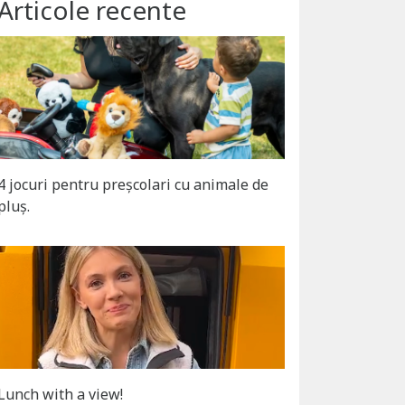
Articole recente
4 jocuri pentru preșcolari cu animale de
pluș.
Lunch with a view!