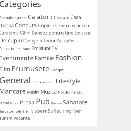
Categories
Calatorii
Casa
Caritate
Animale
Bijuterii
Concurs
Copii
Ibacka
cumparaturi
Copilarie
Câini
Dansez pentru tine
Curatenie
De casa
De cuplu
Design interior
De suflet
Emisiuni TV
Distractie
Educatie
Fashion
Evenimente
Familie
Frumusete
Film
Gadget
General
Lifestyle
Ingeri pierduti
Mancare
Muzica
Masini
Noi doi
Pentru
Pub
Sanatate
Presa
femei
Poze
Review
Suflet
Sport
Timp liber
Seriale TV
Sarbatori
Vacanta
Turism