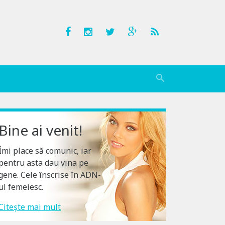
Bine ai venit!
Îmi place să comunic, iar
pentru asta dau vina pe
gene. Cele înscrise în ADN-
ul femeiesc.
Citește mai mult