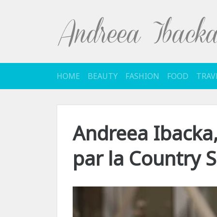
Sari
la
conținut
HOME
BEAUTY
FASHION
FOOD
TRAV
Andreea Ibacka,
par la Country 