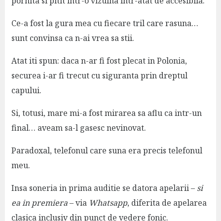
pornita si pitit intr-o vizuina intr-atat de accesibila.
Ce-a fost la gura mea cu fiecare tril care rasuna…
sunt convinsa ca n-ai vrea sa stii.
Atat iti spun: daca n-ar fi fost plecat in Polonia,
securea i-ar fi trecut cu siguranta prin dreptul
capului.
Si, totusi, mare mi-a fost mirarea sa aflu
ca intr-un
final… aveam sa-l gasesc nevinovat.
Paradoxal, telefonul care suna era precis telefonul
meu.
Insa soneria in prima auditie se datora apelarii –
si
ea in premiera
– via
Whatsapp
, diferita de apelarea
clasica inclusiv din punct de vedere fonic.