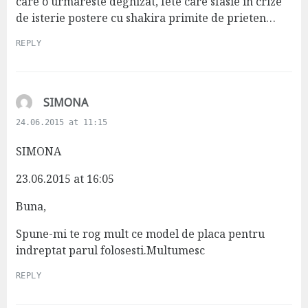
care o urmareste deghizat, fete care sfasie in crize
de isterie postere cu shakira primite de prieten…
REPLY
s
SIMONA
a
24.06.2015 at 11:15
y
s
SIMONA
:
23.06.2015 at 16:05
Buna,
Spune-mi te rog mult ce model de placa pentru
indreptat parul folosesti.Multumesc
REPLY