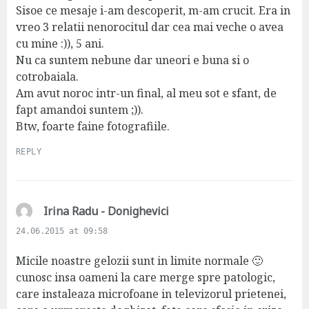
Sisoe ce mesaje i-am descoperit, m-am crucit. Era in
vreo 3 relatii nenorocitul dar cea mai veche o avea
cu mine :)), 5 ani.
Nu ca suntem nebune dar uneori e buna si o
cotrobaiala.
Am avut noroc intr-un final, al meu sot e sfant, de
fapt amandoi suntem ;)).
Btw, foarte faine fotografiile.
REPLY
s
Irina Radu - Donighevici
a
24.06.2015 at 09:58
y
s
Micile noastre gelozii sunt in limite normale 🙂
:
cunosc insa oameni la care merge spre patologic,
care instaleaza microfoane in televizorul prietenei,