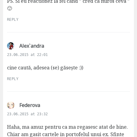
PS. Si eu reactionez la fel cand ” cred ca miros ceva ”
🙂
REPLY
s
Alex`andra
a
23.06.2015 at 22:01
y
s
cine caută, adesea (se) găsește :))
:
REPLY
s
Federova
a
23.06.2015 at 23:32
y
s
Haha, ma amuz pentru ca ma regasesc atat de bine.
:
Chiar am gasit cartele in portofelul unui ex. Sfinte