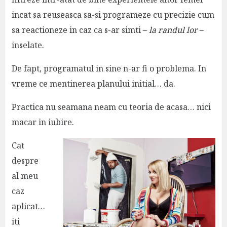
incat sa reuseasca sa-si programeze cu precizie cum
sa reactioneze in caz ca s-ar simti –
la randul lor
–
inselate.
De fapt, programatul in sine n-ar fi o problema. In
vreme ce mentinerea planului initial… da.
Practica nu seamana neam cu teoria de acasa… nici
macar in iubire.
Cat
despre
al meu
caz
aplicat…
iti