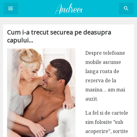
Sari
la
conținut
Cum i-a trecut securea pe deasupra
capului…
Despre telefoane
mobile ascunse
langa roata de
rezerva de la
masina… am mai
auzit.
La fel si de cartele
sim folosite ”sub
acoperire”, sortite