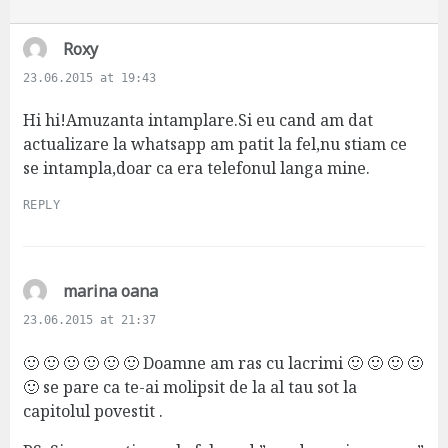
s
Roxy
a
23.06.2015 at 19:43
y
s
Hi hi!Amuzanta intamplare.Si eu cand am dat
:
actualizare la whatsapp am patit la fel,nu stiam ce
se intampla,doar ca era telefonul langa mine.
REPLY
s
marina oana
a
23.06.2015 at 21:37
y
s
🙂 🙂 🙂 🙂 🙂 🙂 Doamne am ras cu lacrimi 🙂 🙂 🙂 🙂
:
🙂 se pare ca te-ai molipsit de la al tau sot la
capitolul povestit .