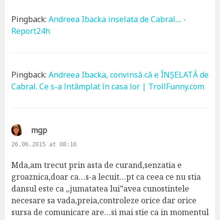
Pingback:
Andreea Ibacka inselata de Cabral.... -
Report24h
Pingback:
Andreea Ibacka, convinsă că e ÎNȘELATĂ de
Cabral. Ce s-a întâmplat în casa lor | TrollFunny.com
s
mgp
a
26.06.2015 at 08:16
y
s
Mda,am trecut prin asta de curand,senzatia e
:
groaznica,doar ca…s-a lecuit…pt ca ceea ce nu stia
dansul este ca ,,jumatatea lui”avea cunostintele
necesare sa vada,preia,controleze orice dar orice
sursa de comunicare are…si mai stie ca in momentul