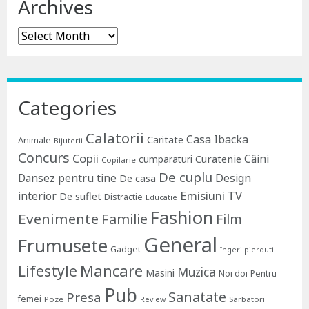
Archives
Archives
Categories
Calatorii
Casa Ibacka
Caritate
Animale
Bijuterii
Concurs
Copii
Câini
Curatenie
cumparaturi
Copilarie
De cuplu
Dansez pentru tine
Design
De casa
Emisiuni TV
interior
De suflet
Distractie
Educatie
Fashion
Evenimente
Familie
Film
General
Frumusete
Gadget
Ingeri pierduti
Lifestyle
Mancare
Muzica
Masini
Noi doi
Pentru
Pub
Sanatate
Presa
femei
Poze
Sarbatori
Review