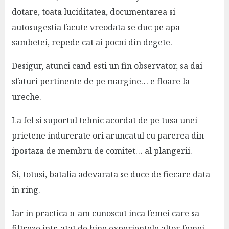
dotare, toata luciditatea, documentarea si
autosugestia facute vreodata se duc pe apa
sambetei, repede cat ai pocni din degete.
Desigur, atunci cand esti un fin observator, sa dai
sfaturi pertinente de pe margine… e floare la
ureche.
La fel si suportul tehnic acordat de pe tusa unei
prietene indurerate ori aruncatul cu parerea din
ipostaza de membru de comitet… al plangerii.
Si, totusi, batalia adevarata se duce de fiecare data
in ring.
Iar in practica n-am cunoscut inca femei care sa
filtreze intr-atat de bine experientele altor femei