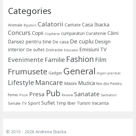
Categories
Calatorii
Casa Ibacka
Caritate
Animale
Bijuterii
Concurs
Copii
Câini
Curatenie
cumparaturi
Copilarie
De cuplu
Dansez pentru tine
Design
De casa
Emisiuni TV
interior
De suflet
Distractie
Educatie
Fashion
Evenimente
Familie
Film
General
Frumusete
Gadget
Ingeri pierduti
Lifestyle
Mancare
Muzica
Masini
Noi doi
Pentru
Pub
Sanatate
Presa
femei
Poze
Sarbatori
Review
Suflet
Sport
Vacanta
Timp liber
Turism
Seriale TV
© 2010 - 2026 Andreea Ibacka.