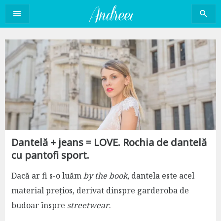
Sari
la
conținut
Dantelă + jeans = LOVE. Rochia de dantelă
cu pantofi sport.
Dacă ar fi s-o luăm
by the book
, dantela este acel
material prețios, derivat dinspre garderoba de
budoar înspre
streetwear
.