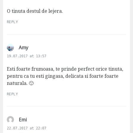
y
s
O tinuta destul de lejera.
:
REPLY
s
Amy
a
19.07.2017 at 13:57
y
s
Esti foarte frumoasa, te prinde perfect orice tinuta,
:
pentru ca tu esti gingasa, delicata si foarte foarte
naturala. 🙂
REPLY
s
Emi
a
22.07.2017 at 22:07