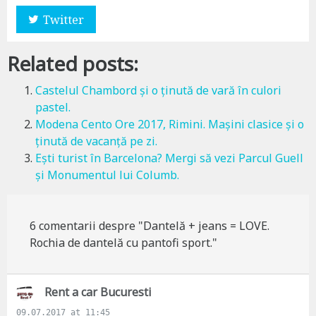
Twitter
Related posts:
Castelul Chambord și o ținută de vară în culori
pastel.
Modena Cento Ore 2017, Rimini. Mașini clasice și o
ținută de vacanță pe zi.
Ești turist în Barcelona? Mergi să vezi Parcul Guell
și Monumentul lui Columb.
6 comentarii despre "Dantelă + jeans = LOVE.
Rochia de dantelă cu pantofi sport."
s
Rent a car Bucuresti
a
09.07.2017 at 11:45