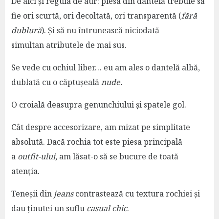
De aici și regula de aur: piesa din dantelă trebuie să
fie ori scurtă, ori decoltată, ori transparentă (
fără
dublură
). Și să nu întrunească niciodată
simultan atributele de mai sus.
Se vede cu ochiul liber… eu am ales o dantelă albă,
dublată cu o căptușeală
nude.
O croială deasupra genunchiului și spatele gol.
Cât despre accesorizare, am mizat pe simplitate
absolută. Dacă rochia tot este piesa principală
a
outfit-ului
, am lăsat-o să se bucure de toată
atenția.
Teneșii din
jeans
contrastează cu textura rochiei și
dau ținutei un suflu
casual chic
.