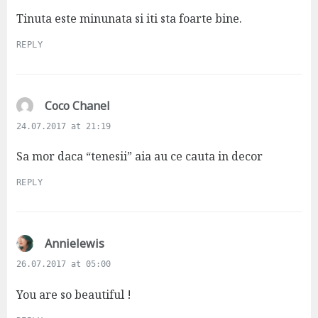
y
s
Tinuta este minunata si iti sta foarte bine.
:
REPLY
s
Coco Chanel
a
24.07.2017 at 21:19
y
s
Sa mor daca “tenesii” aia au ce cauta in decor
:
REPLY
s
Annielewis
a
26.07.2017 at 05:00
y
s
You are so beautiful !
: