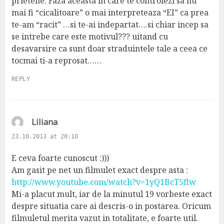
:
prietene. Faza aceasta in care te controlezi sa nu
mai fi “cicalitoare” o mai interpreteaza “EI” ca prea
te-am “racit” …si te-ai indepartat….si chiar incep sa
se intrebe care este motivul??? uitand cu
desavarsire ca sunt doar straduintele tale a ceea ce
tocmai ti-a reprosat……
REPLY
s
Liliana
a
23.10.2013 at 20:10
y
s
E ceva foarte cunoscut :)))
:
Am gasit pe net un filmulet exact despre asta :
http://www.youtube.com/watch?v=1yQ1BcT5flw
Mi-a placut mult, iar de la minutul 19 vorbeste exact
despre situatia care ai descris-o in postarea. Oricum
filmuletul merita vazut in totalitate, e foarte util.