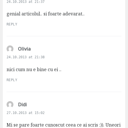
24.10.2013 at 21:37
y
s
genial articolul.. si foarte adevarat..
:
REPLY
s
Olivia
a
24.10.2013 at 21:38
y
s
nici cum nu e bine cu ei ..
:
REPLY
s
Didi
a
27.10.2013 at 15:02
y
s
Mi se pare foarte cunoscut ceea ce ai scris :)). Uneori