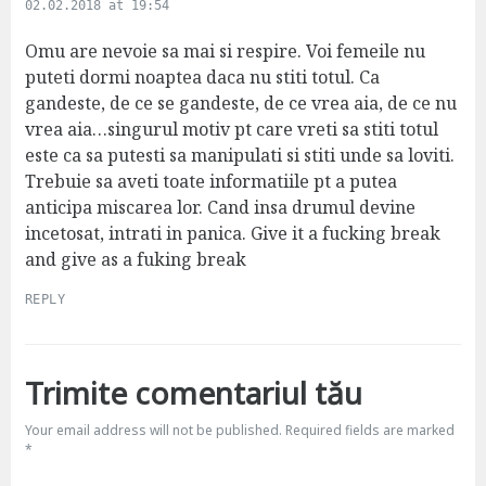
02.02.2018 at 19:54
y
s
Omu are nevoie sa mai si respire. Voi femeile nu
:
puteti dormi noaptea daca nu stiti totul. Ca
gandeste, de ce se gandeste, de ce vrea aia, de ce nu
vrea aia…singurul motiv pt care vreti sa stiti totul
este ca sa putesti sa manipulati si stiti unde sa loviti.
Trebuie sa aveti toate informatiile pt a putea
anticipa miscarea lor. Cand insa drumul devine
incetosat, intrati in panica. Give it a fucking break
and give as a fuking break
REPLY
Trimite comentariul tău
Your email address will not be published.
Required fields are marked
*