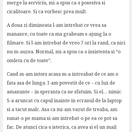
merge la serviciu, mi-a spus ca-s posesiva si
cicalitoare. Si ca vorbesc prea mult.
A doua zi dimineata l-am intrebat ce vrea sa
manance, cu toate ca ma grabeam s-ajung la o
filmare. Si l-am intrebat de vreo 7 ori la rand, ca nici
nu m-auzea. Normal, mi-a spus ca-s insistenta si “o
omleta cu de toate”.
Cand m-am intors acasa m-a intreabat de ce am o
fata asa de lunga. I-am povestit de ce – cu lux de
amanunte – in speranta ca ne sfatuim. Si el… nimic.
S-a aruncat cu capul inainte in ecranul de la laptop
si a tacut malc. Asa ca mi-am vazut de treaba, am
sunat-o pe mama si-am intrebat-o pe ea ce pot sa
fac. De atunci cica-s isterica, ca avea si el un mail