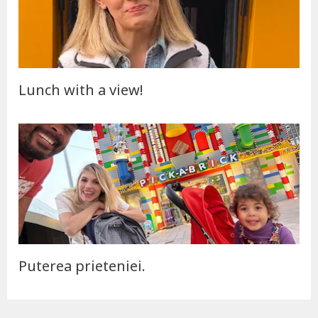
Lunch with a view!
Puterea prieteniei.