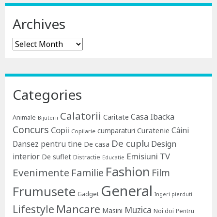
Archives
Archives
Categories
Calatorii
Casa Ibacka
Caritate
Animale
Bijuterii
Concurs
Copii
Câini
Curatenie
cumparaturi
Copilarie
De cuplu
Dansez pentru tine
Design
De casa
Emisiuni TV
interior
De suflet
Distractie
Educatie
Fashion
Evenimente
Familie
Film
General
Frumusete
Gadget
Ingeri pierduti
Lifestyle
Mancare
Muzica
Masini
Noi doi
Pentru