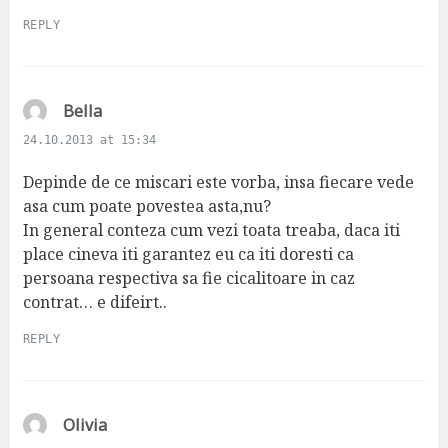
REPLY
s
Bella
a
24.10.2013 at 15:34
y
s
Depinde de ce miscari este vorba, insa fiecare vede
:
asa cum poate povestea asta,nu?
In general conteza cum vezi toata treaba, daca iti
place cineva iti garantez eu ca iti doresti ca
persoana respectiva sa fie cicalitoare in caz
contrat… e difeirt..
REPLY
s
Olivia
a