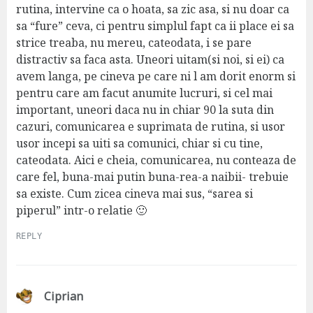
:
rutina, intervine ca o hoata, sa zic asa, si nu doar ca
sa “fure” ceva, ci pentru simplul fapt ca ii place ei sa
strice treaba, nu mereu, cateodata, i se pare
distractiv sa faca asta. Uneori uitam(si noi, si ei) ca
avem langa, pe cineva pe care ni l am dorit enorm si
pentru care am facut anumite lucruri, si cel mai
important, uneori daca nu in chiar 90 la suta din
cazuri, comunicarea e suprimata de rutina, si usor
usor incepi sa uiti sa comunici, chiar si cu tine,
cateodata. Aici e cheia, comunicarea, nu conteaza de
care fel, buna-mai putin buna-rea-a naibii- trebuie
sa existe. Cum zicea cineva mai sus, “sarea si
piperul” intr-o relatie 🙂
REPLY
s
Ciprian
a