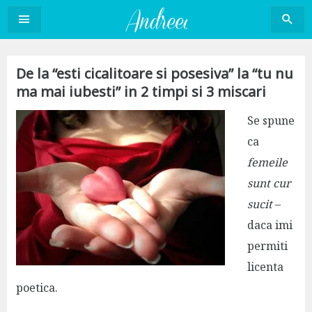
Sari
la
conținut
De la “esti cicalitoare si posesiva” la “tu nu
ma mai iubesti” in 2 timpi si 3 miscari
Se spune
ca
femeile
sunt cur
sucit
–
daca imi
permiti
licenta
poetica.