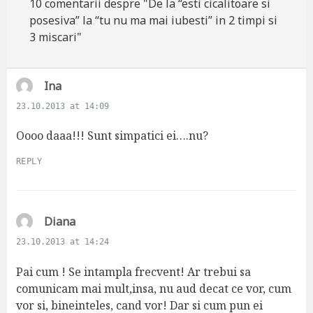
10 comentarii despre "De la “esti cicalitoare si
posesiva” la “tu nu ma mai iubesti” in 2 timpi si
3 miscari"
s
Ina
a
23.10.2013 at 14:09
y
s
Oooo daaa!!! Sunt simpatici ei….nu?
:
REPLY
s
Diana
a
23.10.2013 at 14:24
y
s
Pai cum ! Se intampla frecvent! Ar trebui sa
:
comunicam mai mult,insa, nu aud decat ce vor, cum
vor si, bineinteles, cand vor! Dar si cum pun ei