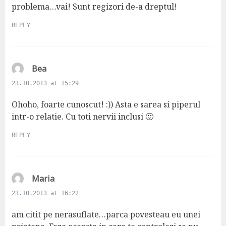
problema…vai! Sunt regizori de-a dreptul!
REPLY
s
Bea
a
23.10.2013 at 15:29
y
s
Ohoho, foarte cunoscut! :)) Asta e sarea si piperul
:
intr-o relatie. Cu toti nervii inclusi 🙂
REPLY
s
Maria
a
23.10.2013 at 16:22
y
s
am citit pe nerasuflate…parca povesteau eu unei