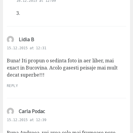
16.12.2015 at 12:09
y
s
3.
:
s
Lidia B
a
15.12.2015 at 12:31
y
s
Buna! Iti propun o sedinta foto in aer liber, mai
:
exact in Bucovina. Acolo gasesti peisaje mai mult
decat superbe!!!
REPLY
s
Carla Podac
a
15.12.2015 at 12:39
y
s
Buna Andreea, vei avea cele mai frumoase poze