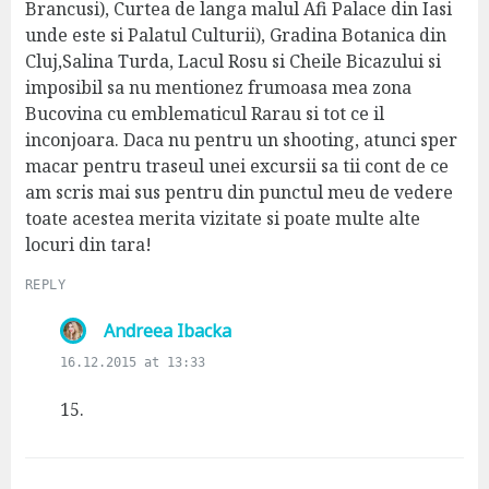
Brancusi), Curtea de langa malul Afi Palace din Iasi
unde este si Palatul Culturii), Gradina Botanica din
Cluj,Salina Turda, Lacul Rosu si Cheile Bicazului si
imposibil sa nu mentionez frumoasa mea zona
Bucovina cu emblematicul Rarau si tot ce il
inconjoara. Daca nu pentru un shooting, atunci sper
macar pentru traseul unei excursii sa tii cont de ce
am scris mai sus pentru din punctul meu de vedere
toate acestea merita vizitate si poate multe alte
locuri din tara!
REPLY
s
Andreea Ibacka
a
16.12.2015 at 13:33
y
s
15.
: