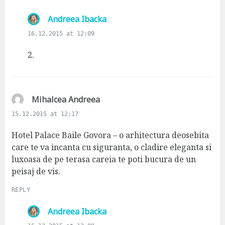
s
Andreea Ibacka
a
16.12.2015 at 12:09
y
s
2.
:
s
Mihalcea Andreea
a
15.12.2015 at 12:17
y
s
Hotel Palace Baile Govora – o arhitectura deosebita
:
care te va incanta cu siguranta, o cladire eleganta si
luxoasa de pe terasa careia te poti bucura de un
peisaj de vis.
REPLY
s
Andreea Ibacka
a