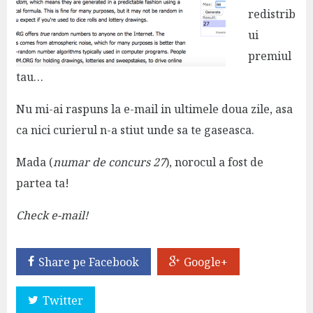
redistrib
ui
premiul
tau…
Nu mi-ai raspuns la e-mail in ultimele doua zile, asa
ca nici curierul n-a stiut unde sa te gaseasca.
Mada (
numar de concurs 27
), norocul a fost de
partea ta!
Check e-mail!
Share pe Facebook
Google+
Twitter