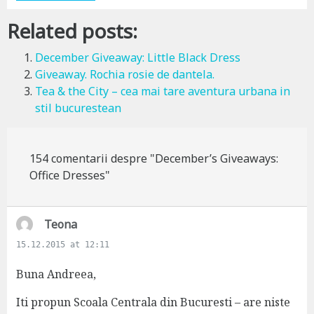
Related posts:
December Giveaway: Little Black Dress
Giveaway. Rochia rosie de dantela.
Tea & the City – cea mai tare aventura urbana in
stil bucurestean
154 comentarii despre "December’s Giveaways:
Office Dresses"
s
Teona
a
15.12.2015 at 12:11
y
s
Buna Andreea,
:
Iti propun Scoala Centrala din Bucuresti – are niste