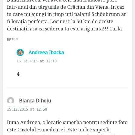
:
într-unul din târgurile de Crăciun din Viena. In caz
in care nu ajungi in timp util palatul Schönbrunn ar
fi locația perfecta. Locuiesc la 50 km de aceste
destinații asa ca șederea ta este asigurata!!! Carla
REPLY
s
Andreea Ibacka
a
16.12.2015 at 12:10
y
s
4.
:
s
Bianca Dihoiu
a
15.12.2015 at 12:50
y
s
Buna Andreea, o locatie superba pentru sedinte foto
:
este Castelul Hunedoarei. Este un loc superb,