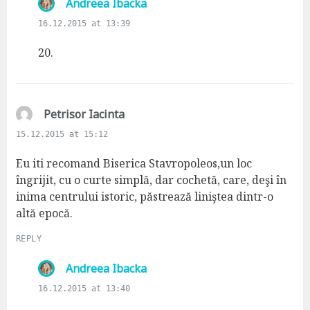
s
Andreea Ibacka
a
16.12.2015 at 13:39
y
s
20.
:
s
Petrisor Iacinta
a
15.12.2015 at 15:12
y
s
Eu iti recomand Biserica Stavropoleos,un loc
:
îngrijit, cu o curte simplă, dar cochetă, care, deşi în
inima centrului istoric, păstrează liniştea dintr-o
altă epocă.
REPLY
s
Andreea Ibacka
a
16.12.2015 at 13:40
y