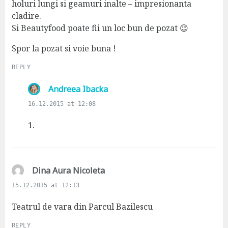
holuri lungi si geamuri inalte – impresionanta
cladire.
Si Beautyfood poate fii un loc bun de pozat 😉
Spor la pozat si voie buna !
REPLY
s
Andreea Ibacka
a
16.12.2015 at 12:08
y
s
1.
:
s
Dina Aura Nicoleta
a
15.12.2015 at 12:13
y
s
Teatrul de vara din Parcul Bazilescu
:
REPLY