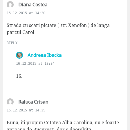
s
Diana Costea
a
15.12.2015 at 14:30
y
s
Strada cu scari pictate ( str. Xenofon ) de langa
:
parcul Carol .
REPLY
s
Andreea Ibacka
a
16.12.2015 at 13:34
y
s
16.
:
s
Raluca Crisan
a
15.12.2015 at 14:35
y
s
Buna, iti propun Cetatea Alba Carolina, nu e foarte
:
aproape de Bucuresti, dar e deosebita