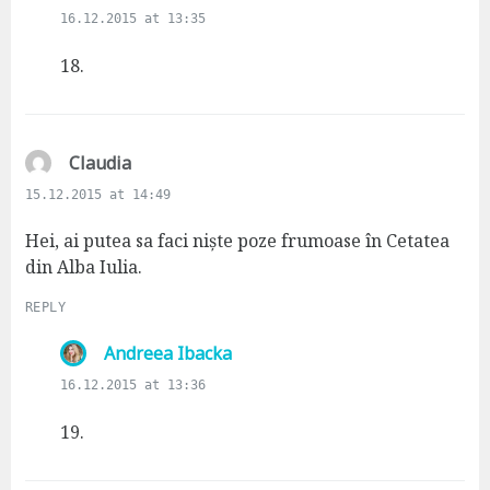
a
16.12.2015 at 13:35
y
s
18.
:
s
Claudia
a
15.12.2015 at 14:49
y
s
Hei, ai putea sa faci niște poze frumoase în Cetatea
:
din Alba Iulia.
REPLY
s
Andreea Ibacka
a
16.12.2015 at 13:36
y
s
19.
: