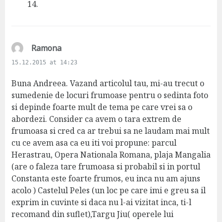
s
14.
:
s
Ramona
a
15.12.2015 at 14:23
y
s
Buna Andreea. Vazand articolul tau, mi-au trecut o
:
sumedenie de locuri frumoase pentru o sedinta foto
si depinde foarte mult de tema pe care vrei sa o
abordezi. Consider ca avem o tara extrem de
frumoasa si cred ca ar trebui sa ne laudam mai mult
cu ce avem asa ca eu iti voi propune: parcul
Herastrau, Opera Nationala Romana, plaja Mangalia
(are o faleza tare frumoasa si probabil si in portul
Constanta este foarte frumos, eu inca nu am ajuns
acolo ) Castelul Peles (un loc pe care imi e greu sa il
exprim in cuvinte si daca nu l-ai vizitat inca, ti-l
recomand din suflet),Targu Jiu( operele lui