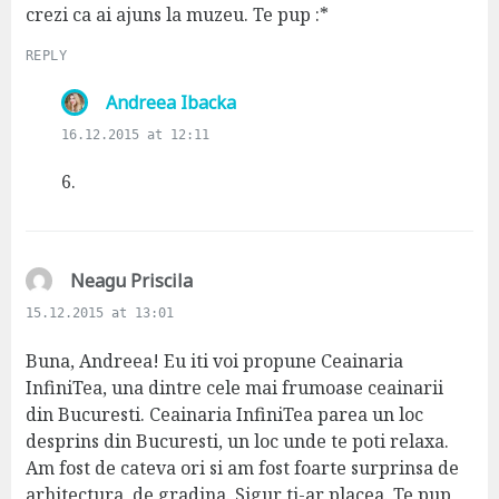
crezi ca ai ajuns la muzeu. Te pup :*
REPLY
s
Andreea Ibacka
a
16.12.2015 at 12:11
y
s
6.
:
s
Neagu Priscila
a
15.12.2015 at 13:01
y
s
Buna, Andreea! Eu iti voi propune Ceainaria
:
InfiniTea, una dintre cele mai frumoase ceainarii
din Bucuresti. Ceainaria InfiniTea parea un loc
desprins din Bucuresti, un loc unde te poti relaxa.
Am fost de cateva ori si am fost foarte surprinsa de
arhitectura, de gradina. Sigur ti-ar placea. Te pup