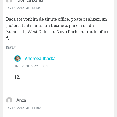
s
Monica Daliu
a
15.12.2015 at 13:35
y
s
Daca tot vorbim de tinute office, poate realizezi un
:
pictorial intr-unul din business parcurile din
Bucuresti, West Gate sau Novo Park, cu tinute office!
🙂
REPLY
s
Andreea Ibacka
a
16.12.2015 at 13:26
y
s
12.
:
s
Anca
a
15.12.2015 at 14:00
y