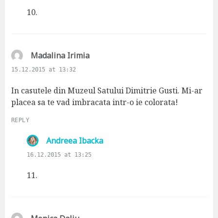
y
s
10.
:
s
Madalina Irimia
a
15.12.2015 at 13:32
y
s
In casutele din Muzeul Satului Dimitrie Gusti. Mi-ar
:
placea sa te vad imbracata intr-o ie colorata!
REPLY
s
Andreea Ibacka
a
16.12.2015 at 13:25
y
s
11.
: