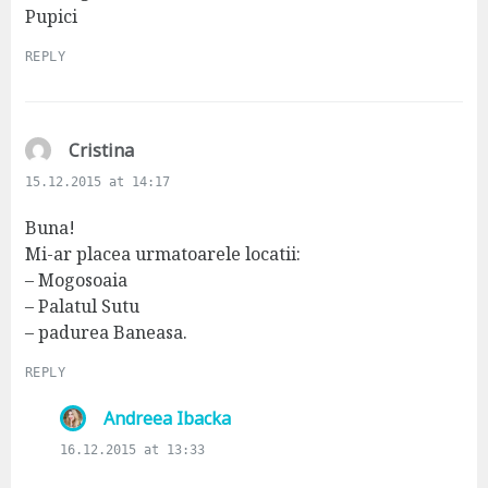
Pupici
REPLY
s
Cristina
a
15.12.2015 at 14:17
y
s
Buna!
:
Mi-ar placea urmatoarele locatii:
– Mogosoaia
– Palatul Sutu
– padurea Baneasa.
REPLY
s
Andreea Ibacka
a
16.12.2015 at 13:33
y