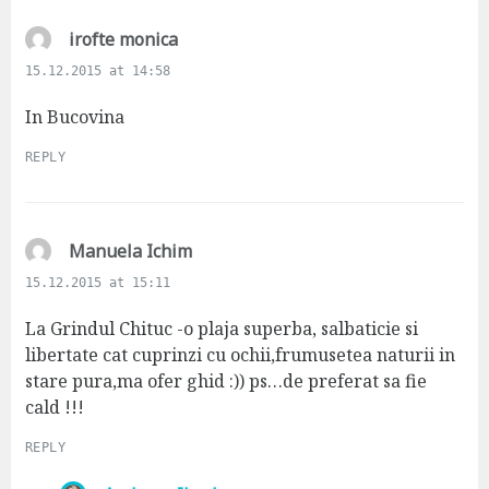
s
irofte monica
a
15.12.2015 at 14:58
y
s
In Bucovina
:
REPLY
s
Manuela Ichim
a
15.12.2015 at 15:11
y
s
La Grindul Chituc -o plaja superba, salbaticie si
:
libertate cat cuprinzi cu ochii,frumusetea naturii in
stare pura,ma ofer ghid :)) ps…de preferat sa fie
cald !!!
REPLY