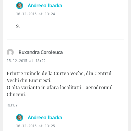
s
Andreea Ibacka
a
16.12.2015 at 13:24
y
s
9.
:
s
Ruxandra Coroleuca
a
15.12.2015 at 13:22
y
s
Printre ruinele de la Curtea Veche, din Centrul
:
Vechi din Bucuresti.
O alta varianta in afara localitatii – aerodromul
Clinceni.
REPLY
s
Andreea Ibacka
a
16.12.2015 at 13:25