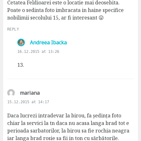
s
Cetatea Feldioarei este o locatie mai deosebita.
:
Poate o sedinta foto imbracata in haine specifice
nobilimii secolului 15, ar fi interesant 😛
REPLY
s
Andreea Ibacka
a
16.12.2015 at 13:26
y
s
13.
:
s
mariana
a
15.12.2015 at 14:17
y
s
Daca lucrezi intradevar la birou, fa ședința foto
:
chiar la servici la tn daca nu acasa langa brad tot e
perioada sarbatorilor, la birou sa fie rochia neagra
iar langa brad rosie sa fii in ton cu sărbătorile.