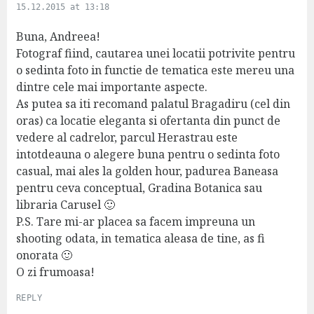
a
15.12.2015 at 13:18
y
s
Buna, Andreea!
:
Fotograf fiind, cautarea unei locatii potrivite pentru
o sedinta foto in functie de tematica este mereu una
dintre cele mai importante aspecte.
As putea sa iti recomand palatul Bragadiru (cel din
oras) ca locatie eleganta si ofertanta din punct de
vedere al cadrelor, parcul Herastrau este
intotdeauna o alegere buna pentru o sedinta foto
casual, mai ales la golden hour, padurea Baneasa
pentru ceva conceptual, Gradina Botanica sau
libraria Carusel 🙂
P.S. Tare mi-ar placea sa facem impreuna un
shooting odata, in tematica aleasa de tine, as fi
onorata 🙂
O zi frumoasa!
REPLY