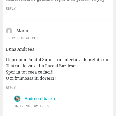
REPLY
s
Maria
a
15.12.2015 at 13:13
y
s
Buna Andreea
:
Iti propun Palatul Sutu – o arhitectura deosebita sau
Teatrul de vara din Parcul Bazilescu.
Spor in tot ceea ce faci!!
O zi frumoasa iti doresc!!
REPLY
s
Andreea Ibacka
a
16.12.2015 at 12:15
y