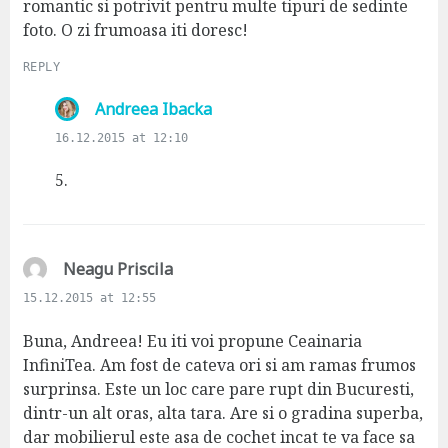
romantic si potrivit pentru multe tipuri de sedinte
foto. O zi frumoasa iti doresc!
REPLY
s
Andreea Ibacka
a
16.12.2015 at 12:10
y
s
5.
:
s
Neagu Priscila
a
15.12.2015 at 12:55
y
s
Buna, Andreea! Eu iti voi propune Ceainaria
:
InfiniTea. Am fost de cateva ori si am ramas frumos
surprinsa. Este un loc care pare rupt din Bucuresti,
dintr-un alt oras, alta tara. Are si o gradina superba,
dar mobilierul este asa de cochet incat te va face sa