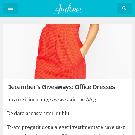
Sari
la
conținut
December’s Giveaways: Office Dresses
Inca o zi, inca un
giveaway
aici pe
blog.
De data aceasta unul dublu.
Ti-am pregatit doua alegeri vestimentare care sa-ti