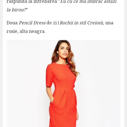
raspunda la intrebarea ”
Eu cu ce ma imbrac astazi
la birou?
”
Doua
Pencil Dress
de zi (
Rochii in stil Creion
), una
rosie, alta neagra.