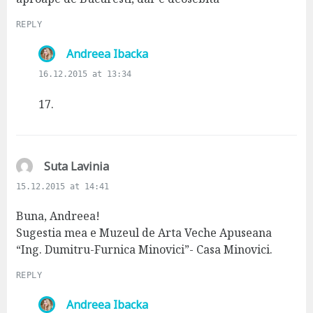
REPLY
s
Andreea Ibacka
a
16.12.2015 at 13:34
y
s
17.
:
s
Suta Lavinia
a
15.12.2015 at 14:41
y
s
Buna, Andreea!
:
Sugestia mea e Muzeul de Arta Veche Apuseana
“Ing. Dumitru-Furnica Minovici”- Casa Minovici.
REPLY
s
Andreea Ibacka