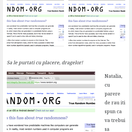
Sa le purtati cu placere, dragelor!
Natalia,
cu
parere
de rau iti
spun ca
va trebui
sa