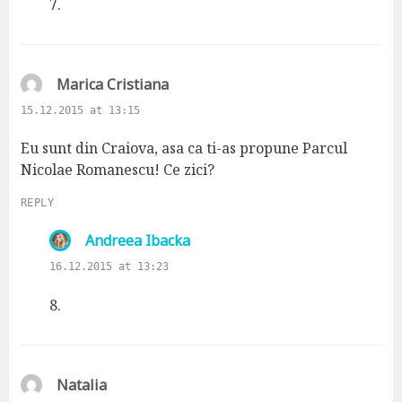
s
7.
:
s
Marica Cristiana
a
15.12.2015 at 13:15
y
s
Eu sunt din Craiova, asa ca ti-as propune Parcul
:
Nicolae Romanescu! Ce zici?
REPLY
s
Andreea Ibacka
a
16.12.2015 at 13:23
y
s
8.
:
s
Natalia