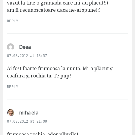
vazut la tine o gramada care mi-au placut!:)
am fi recunoscatoare daca ne-ai spune!:)
REPLY
s
Deea
a
07.08.2012 at 13:57
y
s
Ai fost foarte frumoasă la nuntă. Mi-a plăcut și
:
coafura și rochia ta. Te pup!
REPLY
s
miha.ela
a
07.08.2012 at 21:09
y
s
frumoasa rochia, ador pliurile!