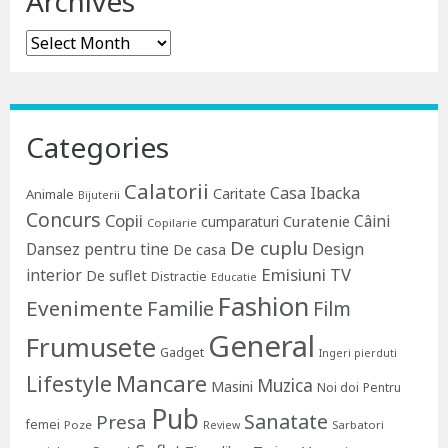
Archives
Archives
Categories
Calatorii
Casa Ibacka
Caritate
Animale
Bijuterii
Concurs
Copii
Câini
Curatenie
cumparaturi
Copilarie
De cuplu
Dansez pentru tine
Design
De casa
Emisiuni TV
interior
De suflet
Distractie
Educatie
Fashion
Evenimente
Familie
Film
General
Frumusete
Gadget
Ingeri pierduti
Lifestyle
Mancare
Muzica
Masini
Noi doi
Pentru
Pub
Sanatate
Presa
femei
Poze
Sarbatori
Review