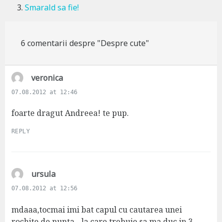
Smarald sa fie!
6 comentarii despre "Despre cute"
s
veronica
a
07.08.2012 at 12:46
y
s
foarte dragut Andreea! te pup.
:
REPLY
s
ursula
a
07.08.2012 at 12:56
y
s
mdaaa,tocmai imi bat capul cu cautarea unei
:
rochite de nunta…la care trebuie sa ma duc in 3