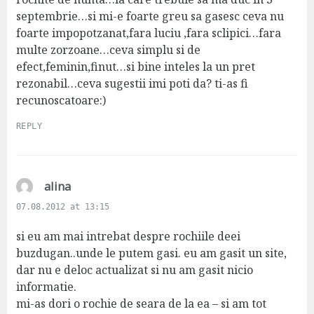
septembrie…si mi-e foarte greu sa gasesc ceva nu
foarte impopotzanat,fara luciu ,fara sclipici…fara
multe zorzoane…ceva simplu si de
efect,feminin,finut…si bine inteles la un pret
rezonabil…ceva sugestii imi poti da? ti-as fi
recunoscatoare:)
REPLY
s
alina
a
07.08.2012 at 13:15
y
s
si eu am mai intrebat despre rochiile deei
:
buzdugan..unde le putem gasi. eu am gasit un site,
dar nu e deloc actualizat si nu am gasit nicio
informatie.
mi-as dori o rochie de seara de la ea – si am tot