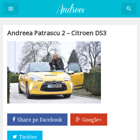
Sari
la
conținut
Andreea Patrascu 2 – Citroen DS3
Share pe Facebook
Google+
Twitter