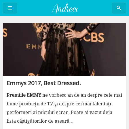
Sari
la
conținut
Emmys 2017, Best Dressed.
Premiile EMMY
ne vorbesc an de an despre cele mai
bune producţii de TV şi despre cei mai talentaţi
performeri ai micului ecran. Poate ai văzut deja
lista câștigătorilor de aseară…