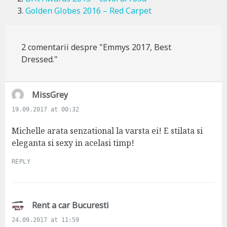
Golden Globes 2016 – Red Carpet
2 comentarii despre "Emmys 2017, Best
Dressed."
s
MissGrey
a
19.09.2017 at 00:32
y
s
Michelle arata senzational la varsta ei! E stilata si
:
eleganta si sexy in acelasi timp!
REPLY
s
Rent a car Bucuresti
a
24.09.2017 at 11:59