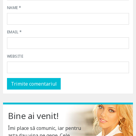
NAME
*
EMAIL
*
WEBSITE
Bine ai venit!
Îmi place să comunic, iar pentru
asta dau vina pe gene. Cele