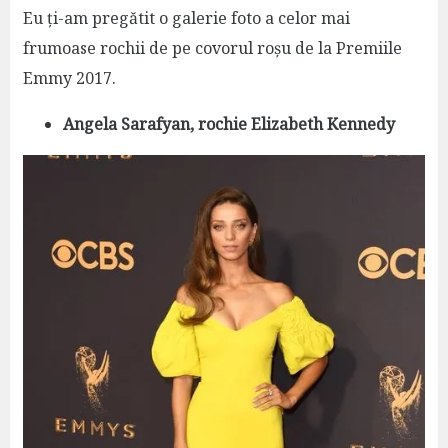
Eu ți-am pregătit o galerie foto a celor mai
frumoase rochii de pe covorul roșu de la Premiile
Emmy 2017.
Angela Sarafyan, rochie Elizabeth Kennedy