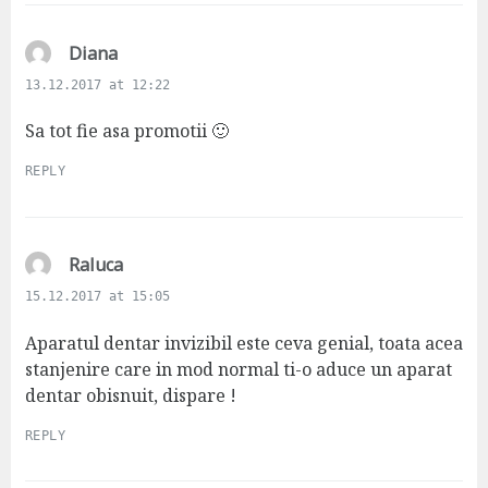
s
Diana
a
13.12.2017 at 12:22
y
s
Sa tot fie asa promotii 🙂
:
REPLY
s
Raluca
a
15.12.2017 at 15:05
y
s
Aparatul dentar invizibil este ceva genial, toata acea
:
stanjenire care in mod normal ti-o aduce un aparat
dentar obisnuit, dispare !
REPLY