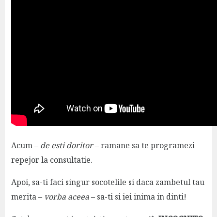
Acum –
de esti doritor
– ramane sa te programezi
repejor la consultatie.
Apoi, sa-ti faci singur socotelile si daca zambetul tau
merita –
vorba aceea
– sa-ti si iei inima in dinti!