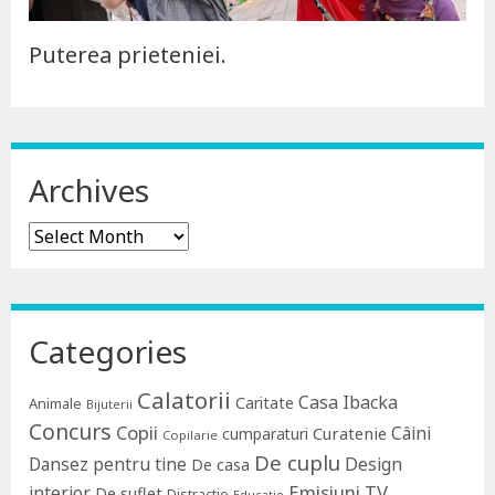
Puterea prieteniei.
Archives
Archives
Categories
Calatorii
Casa Ibacka
Caritate
Animale
Bijuterii
Concurs
Copii
Câini
Curatenie
cumparaturi
Copilarie
De cuplu
Dansez pentru tine
Design
De casa
Emisiuni TV
interior
De suflet
Distractie