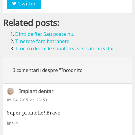
Twitter
Related posts:
Dinti de fier. Sau poate nu.
Tinerete fara batranete
Tine cu dintii de sanatatea si stralucirea lor.
3 comentarii despre "Incognito"
s
Implant dentar
a
09.04.2015 at 23:53
y
s
Super promotie! Bravo
:
REPLY