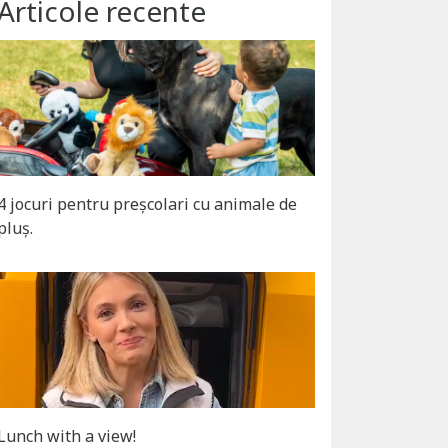
Articole recente
4 jocuri pentru preșcolari cu animale de
pluș.
Lunch with a view!