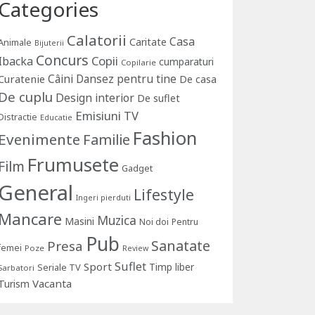
Categories
Calatorii
Casa
Caritate
Animale
Bijuterii
Concurs
Copii
Ibacka
cumparaturi
Copilarie
Câini
Dansez pentru tine
Curatenie
De casa
De cuplu
Design interior
De suflet
Emisiuni TV
Distractie
Educatie
Fashion
Evenimente
Familie
Frumusete
Film
Gadget
General
Lifestyle
Ingeri pierduti
Mancare
Muzica
Masini
Noi doi
Pentru
Pub
Sanatate
Presa
femei
Poze
Review
Suflet
Sport
Timp liber
Seriale TV
Sarbatori
Vacanta
Turism