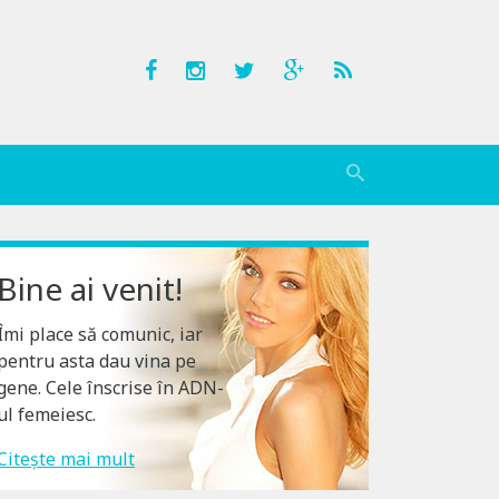
Bine ai venit!
Îmi place să comunic, iar
pentru asta dau vina pe
gene. Cele înscrise în ADN-
ul femeiesc.
Citește mai mult