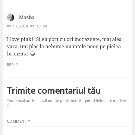
s
Masha
a
09.07.2019 at 18:24
y
s
I love pink!! Si eu port culori indraznete, mai ales
:
vara. Imi plac la nebunie nuantele neon pe pielea
bronzata. 😀
REPLY
Trimite comentariul tău
Your email address will not be published.
Required fields are marked
*
COMMENT
*