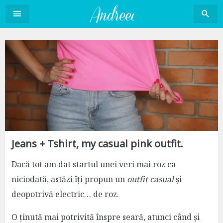
Sari
la
conținut
Jeans + Tshirt, my casual pink outfit.
Dacă tot am dat startul unei veri mai roz ca
niciodată, astăzi îți propun un
outfit casual
și
deopotrivă electric… de roz.
O ținută mai potrivită înspre seară, atunci când și