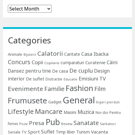
Archives
Categories
Calatorii
Casa Ibacka
Caritate
Animale
Bijuterii
Concurs
Copii
Câini
Curatenie
cumparaturi
Copilarie
De cuplu
Dansez pentru tine
Design
De casa
Emisiuni TV
interior
De suflet
Distractie
Educatie
Fashion
Evenimente
Familie
Film
General
Frumusete
Gadget
Ingeri pierduti
Lifestyle
Mancare
Muzica
Masini
Noi doi
Pentru
Pub
Sanatate
Presa
femei
Poze
Sarbatori
Review
Suflet
Sport
Vacanta
Timp liber
Turism
Seriale TV