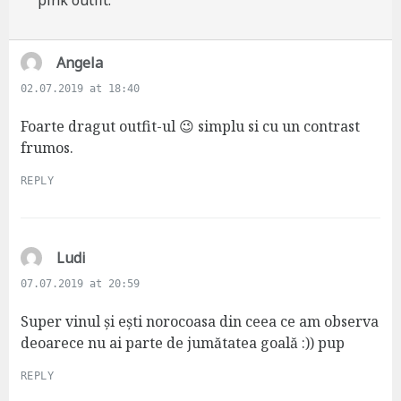
s
Angela
a
02.07.2019 at 18:40
y
s
Foarte dragut outfit-ul 😉 simplu si cu un contrast
:
frumos.
REPLY
s
Ludi
a
07.07.2019 at 20:59
y
s
Super vinul și ești norocoasa din ceea ce am observa
:
deoarece nu ai parte de jumătatea goală :)) pup
REPLY