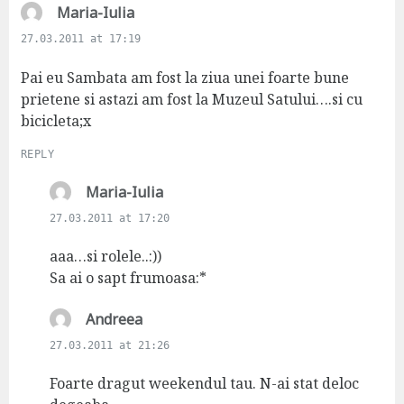
s
Maria-Iulia
a
27.03.2011 at 17:19
y
s
Pai eu Sambata am fost la ziua unei foarte bune
:
prietene si astazi am fost la Muzeul Satului….si cu
bicicleta;x
REPLY
s
Maria-Iulia
a
27.03.2011 at 17:20
y
s
aaa…si rolele..:))
:
Sa ai o sapt frumoasa:*
s
Andreea
a
27.03.2011 at 21:26
y
s
Foarte dragut weekendul tau. N-ai stat deloc