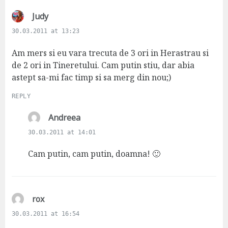
s
Judy
a
30.03.2011 at 13:23
y
s
Am mers si eu vara trecuta de 3 ori in Herastrau si
:
de 2 ori in Tineretului. Cam putin stiu, dar abia
astept sa-mi fac timp si sa merg din nou;)
REPLY
s
Andreea
a
30.03.2011 at 14:01
y
s
Cam putin, cam putin, doamna! 🙂
:
s
rox
a
30.03.2011 at 16:54
y