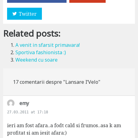
Twitter
Related posts:
A venit in sfarsit primavara!
Sportiva fashionista :)
Weekend cu soare
17 comentarii despre "Lansare I’Velo"
s
emy
a
27.03.2011 at 17:18
y
s
ieri am fost afara..a fodt cald si frumos..asa k am
:
profitat si am iesit afara:)