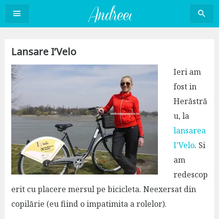
Sari
la
conținut
Lansare I’Velo
Ieri am
fost in
Herăstră
u, la
lansarea
I’Velo
. Si
am
redescop
erit cu placere mersul pe bicicleta. Neexersat din
copilărie (eu fiind o impatimita a rolelor).