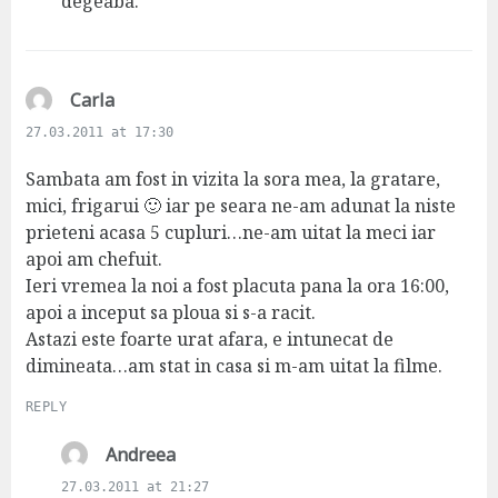
:
degeaba.
s
Carla
a
27.03.2011 at 17:30
y
s
Sambata am fost in vizita la sora mea, la gratare,
:
mici, frigarui 🙂 iar pe seara ne-am adunat la niste
prieteni acasa 5 cupluri…ne-am uitat la meci iar
apoi am chefuit.
Ieri vremea la noi a fost placuta pana la ora 16:00,
apoi a inceput sa ploua si s-a racit.
Astazi este foarte urat afara, e intunecat de
dimineata…am stat in casa si m-am uitat la filme.
REPLY
s
Andreea
a
27.03.2011 at 21:27