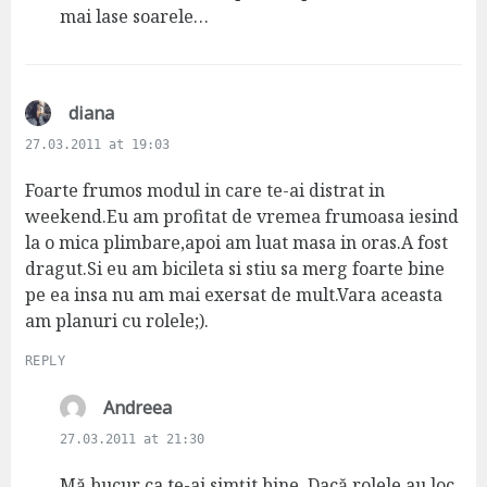
:
mai lase soarele…
s
diana
a
27.03.2011 at 19:03
y
s
Foarte frumos modul in care te-ai distrat in
:
weekend.Eu am profitat de vremea frumoasa iesind
la o mica plimbare,apoi am luat masa in oras.A fost
dragut.Si eu am bicileta si stiu sa merg foarte bine
pe ea insa nu am mai exersat de mult.Vara aceasta
am planuri cu rolele;).
REPLY
s
Andreea
a
27.03.2011 at 21:30
y
s
Mă bucur ca te-ai simțit bine. Dacă rolele au loc