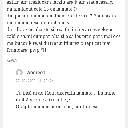
azi..m.am trezit cam tarziu asa k am stat acasa..si
mi.am facut cele 15 ex la mate:))
din pacate nu mai am bicicleta de vre 2-3 ani asa k
nu am mai iesit de mult cu ea
dar dk se incalzeste si o sa fie in fiecare weekend
cald o sa.mi cumpar alta si o sa ies prin parc mai des
ma bucur k te.ai distrat si iti urez o sapt cat mai
frumoasa..pwp:*!!!
REPLY
s
Andreea
a
27.03.2011 at 21:24
y
s
Tu încă ai de făcut exercitii la mate… La mine
:
multă vreme a trecut! 🙂
O săptămâna ușoară si tie, multumesc!