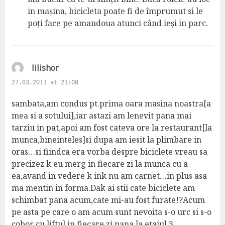
:
in mașina, bicicleta poate fi de împrumut si le
poți face pe amandoua atunci când ieși in parc.
s
lilishor
a
27.03.2011 at 21:08
y
s
sambata,am condus pt.prima oara masina noastra[a
:
mea si a sotului],iar astazi am lenevit pana mai
tarziu in pat,apoi am fost cateva ore la restaurant[la
munca,bineinteles]si dupa am iesit la plimbare in
oras…si fiindca era vorba despre biciclete vreau sa
precizez k eu merg in fiecare zi la munca cu a
ea,avand in vedere k ink nu am carnet…in plus asa
ma mentin in forma.Dak ai stii cate biciclete am
schimbat pana acum,cate mi-au fost furate!?Acum
pe asta pe care o am acum sunt nevoita s-o urc si s-o
cobor cu liftul in fiecare zi pana la etajul 3…