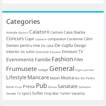
Categories
Calatorii
Casa Ibacka
Caritate
Animale
Bijuterii
Concurs
Copii
Câini
Curatenie
cumparaturi
Copilarie
De cuplu
Dansez pentru tine
Design
De casa
Emisiuni TV
interior
De suflet
Distractie
Educatie
Fashion
Evenimente
Familie
Film
General
Frumusete
Gadget
Ingeri pierduti
Lifestyle
Mancare
Muzica
Masini
Noi doi
Pentru
Pub
Sanatate
Presa
femei
Poze
Sarbatori
Review
Suflet
Sport
Vacanta
Timp liber
Turism
Seriale TV