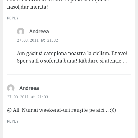
nasol,dar merita!
REPLY
s
Andreea
a
27.03.2011 at 21:32
y
s
Am găsit si campiona noastră la ciclism. Bravo!
:
Sper sa fi o soferita buna! Răbdare si atenție….
s
Andreea
a
27.03.2011 at 21:33
y
s
@ All: Numai weekend-uri reușite pe aici… :)))
:
REPLY