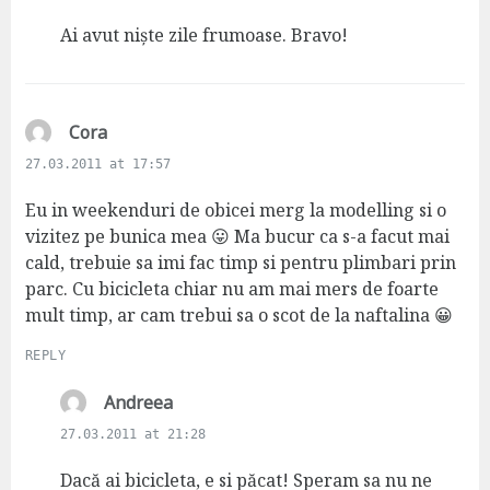
y
s
Ai avut niște zile frumoase. Bravo!
:
s
Cora
a
27.03.2011 at 17:57
y
s
Eu in weekenduri de obicei merg la modelling si o
:
vizitez pe bunica mea 😛 Ma bucur ca s-a facut mai
cald, trebuie sa imi fac timp si pentru plimbari prin
parc. Cu bicicleta chiar nu am mai mers de foarte
mult timp, ar cam trebui sa o scot de la naftalina 😀
REPLY
s
Andreea
a
27.03.2011 at 21:28
y
s
Dacă ai bicicleta, e si păcat! Speram sa nu ne