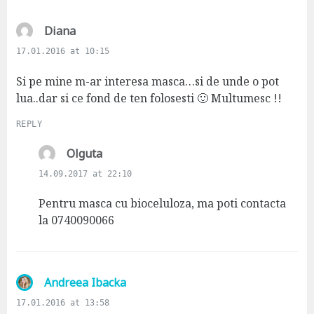
s
Diana
a
17.01.2016 at 10:15
y
s
Si pe mine m-ar interesa masca…si de unde o pot
:
lua..dar si ce fond de ten folosesti 🙂 Multumesc !!
REPLY
s
Olguta
a
14.09.2017 at 22:10
y
s
Pentru masca cu bioceluloza, ma poti contacta
:
la 0740090066
s
Andreea Ibacka
a
17.01.2016 at 13:58