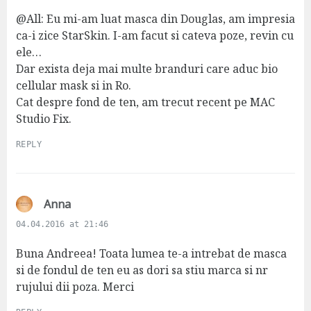
y
s
@All: Eu mi-am luat masca din Douglas, am impresia
:
ca-i zice StarSkin. I-am facut si cateva poze, revin cu
ele…
Dar exista deja mai multe branduri care aduc bio
cellular mask si in Ro.
Cat despre fond de ten, am trecut recent pe MAC
Studio Fix.
REPLY
s
Anna
a
04.04.2016 at 21:46
y
s
Buna Andreea! Toata lumea te-a intrebat de masca
:
si de fondul de ten eu as dori sa stiu marca si nr
rujului dii poza. Merci