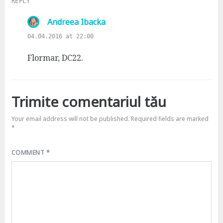
REPLY
s
Andreea Ibacka
a
04.04.2016 at 22:00
y
s
Flormar, DC22.
:
Trimite comentariul tău
Your email address will not be published.
Required fields are marked
*
COMMENT
*