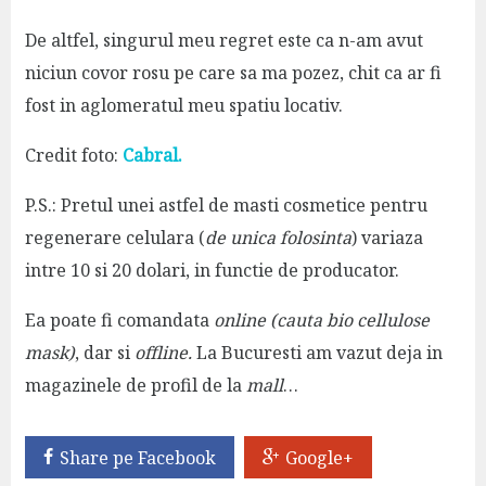
De altfel, singurul meu regret este ca n-am avut
niciun covor rosu pe care sa ma pozez, chit ca ar fi
fost in aglomeratul meu spatiu locativ.
Credit foto:
Cabral.
P.S.: Pretul unei astfel de masti cosmetice pentru
regenerare celulara (
de unica folosinta
) variaza
intre 10 si 20 dolari, in functie de producator.
Ea poate fi comandata
online (cauta bio cellulose
mask)
, dar si
offline.
La Bucuresti am vazut deja in
magazinele de profil de la
mall
…
Share pe Facebook
Google+