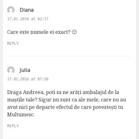
s
Diana
a
17.01.2016 at 02:17
y
s
Care este numele ei exact? 🙂
:
REPLY
s
Julia
a
17.01.2016 at 07:56
y
s
Draga Andreea, poti sa ne arăți ambalajul de la
:
maștile tale? Sigur nu sunt ca ale mele, care nu au
avut nici pe departe efectul de care povestești tu.
Multumesc.
REPLY