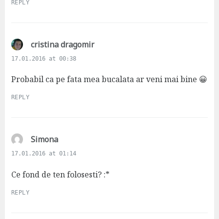
REPLY
s
cristina dragomir
a
17.01.2016 at 00:38
y
s
Probabil ca pe fata mea bucalata ar veni mai bine 😀
:
REPLY
s
Simona
a
17.01.2016 at 01:14
y
s
Ce fond de ten folosesti? :*
:
REPLY