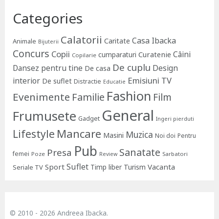
Categories
Calatorii
Casa Ibacka
Caritate
Animale
Bijuterii
Concurs
Copii
Câini
Curatenie
cumparaturi
Copilarie
De cuplu
Dansez pentru tine
Design
De casa
Emisiuni TV
interior
De suflet
Distractie
Educatie
Fashion
Evenimente
Familie
Film
General
Frumusete
Gadget
Ingeri pierduti
Lifestyle
Mancare
Muzica
Masini
Noi doi
Pentru
Pub
Sanatate
Presa
femei
Poze
Sarbatori
Review
Suflet
Sport
Vacanta
Timp liber
Turism
Seriale TV
© 2010 - 2026 Andreea Ibacka.