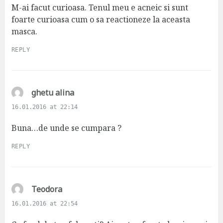
s
M-ai facut curioasa. Tenul meu e acneic si sunt
:
foarte curioasa cum o sa reactioneze la aceasta
masca.
REPLY
s
ghetu alina
a
16.01.2016 at 22:14
y
s
Buna…de unde se cumpara ?
:
REPLY
s
Teodora
a
16.01.2016 at 22:54
y