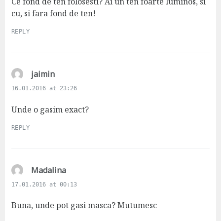
s
Ce fond de ten folosesti? Ai un ten foarte luminos, si
:
cu, si fara fond de ten!
REPLY
s
jaimin
a
16.01.2016 at 23:26
y
s
Unde o gasim exact?
:
REPLY
s
Madalina
a
17.01.2016 at 00:13
y
s
Buna, unde pot gasi masca? Mutumesc
: