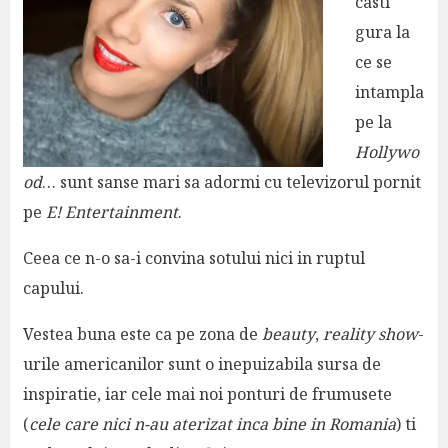
casti
gura la
ce se
intampla
pe la
Hollywo
od
… sunt sanse mari sa adormi cu televizorul pornit
pe
E! Entertainment
.
Ceea ce n-o sa-i convina sotului nici in ruptul
capului.
Vestea buna este ca pe zona de
beauty
,
reality show
-
urile americanilor sunt o inepuizabila sursa de
inspiratie, iar cele mai noi ponturi de frumusete
(
cele care nici n-au aterizat inca bine in Romania
) ti