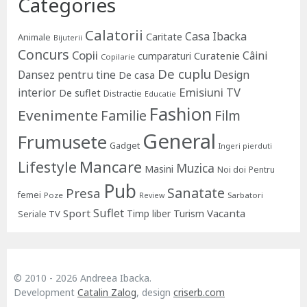
Categories
Calatorii
Casa Ibacka
Caritate
Animale
Bijuterii
Concurs
Copii
Câini
Curatenie
cumparaturi
Copilarie
De cuplu
Dansez pentru tine
Design
De casa
Emisiuni TV
interior
De suflet
Distractie
Educatie
Fashion
Evenimente
Familie
Film
General
Frumusete
Gadget
Ingeri pierduti
Lifestyle
Mancare
Muzica
Masini
Noi doi
Pentru
Pub
Sanatate
Presa
femei
Poze
Sarbatori
Review
Suflet
Sport
Vacanta
Timp liber
Turism
Seriale TV
© 2010 - 2026 Andreea Ibacka.
Development
Catalin Zalog
, design
criserb.com