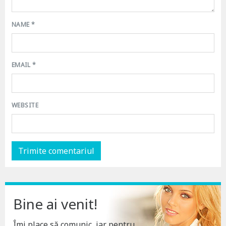
NAME
*
EMAIL
*
WEBSITE
Bine ai venit!
Îmi place să comunic, iar pentru