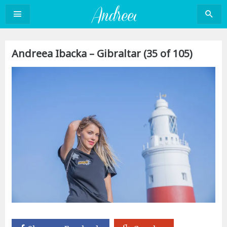
Sari
la
conținut
Andreea Ibacka – Gibraltar (35 of 105)