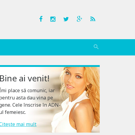
Bine ai venit!
Îmi place să comunic, iar
pentru asta dau vina pe
gene. Cele înscrise în ADN-
ul femeiesc.
Citește mai mult