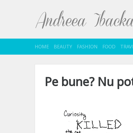
Sari
la
conținut
HOME
BEAUTY
FASHION
FOOD
TRAV
Pe bune? Nu po