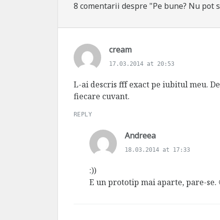
8 comentarii despre "Pe bune? Nu pot 
s
cream
a
17.03.2014 at 20:53
y
s
L-ai descris fff exact pe iubitul meu. De
:
fiecare cuvant.
REPLY
s
Andreea
a
18.03.2014 at 17:33
y
s
:))
:
E un prototip mai aparte, pare-se. 