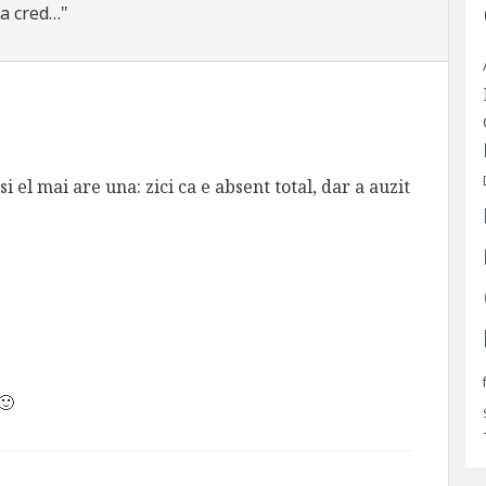
sa cred…"
si el mai are una: zici ca e absent total, dar a auzit
🙂