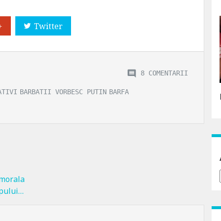
+
Twitter
8 COMENTARII
ATIVI
BARBATII VORBESC PUTIN
BARFA
 morala
apului…