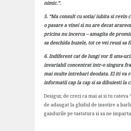
nimic.”.
5. “Ma consult cu sotia/ iubita si revi
o pasare a vinei si nu are decat arareor
pricina nu incerca –
amagita de promis
sa deschida buzele, tot ce vei reusi sa f
6. Indiferent cat de lungi vor fi sms-uri
invariabil concentrat intr-o singura fra
mai multe intrebari deodata. El iti va r
informatii cap la cap si sa dibuiesti la 
Desigur, de crezi ca mai ai si tu catev
de adaugat la ghidul de insotire a barba
gandurile pe tastatura si sa ne imparta