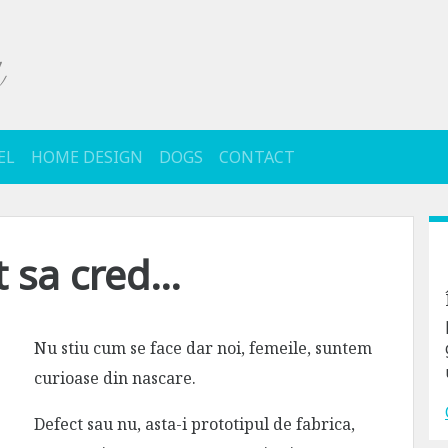
EL
HOME DESIGN
DOGS
CONTACT
t sa cred…
Nu stiu cum se face dar noi, femeile, suntem
curioase din nascare.
Defect sau nu, asta-i prototipul de fabrica,