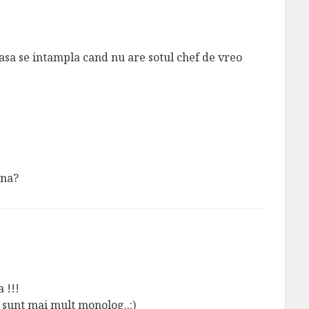
t asa se intampla cand nu are sotul chef de vreo
ina?
 !!!
 sunt mai mult monolog..:)