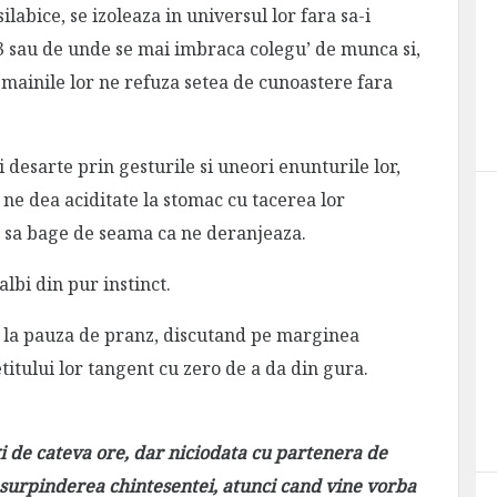
labice, se izoleaza in universul lor fara sa-i
 3 sau de unde se mai imbraca colegu’ de munca si,
 mainile lor ne refuza setea de cunoastere fara
desarte prin gesturile si uneori enunturile lor,
a ne dea aciditate la stomac cu tacerea lor
 sa bage de seama ca ne deranjeaza.
albi din pur instinct.
e la pauza de pranz, discutand pe marginea
titului lor tangent cu zero de a da din gura.
gi de cateva ore, dar niciodata cu partenera de
n surpinderea chintesentei, atunci cand vine vorba