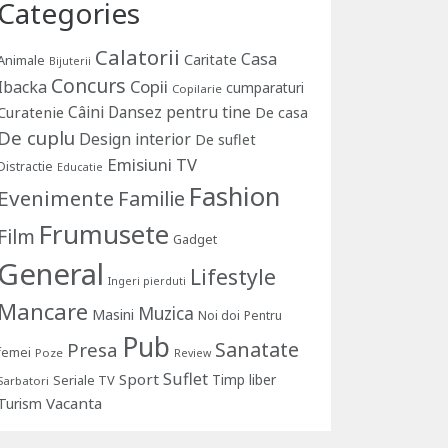
Categories
Calatorii
Casa
Caritate
Animale
Bijuterii
Concurs
Copii
Ibacka
cumparaturi
Copilarie
Câini
Dansez pentru tine
Curatenie
De casa
De cuplu
Design interior
De suflet
Emisiuni TV
Distractie
Educatie
Fashion
Evenimente
Familie
Frumusete
Film
Gadget
General
Lifestyle
Ingeri pierduti
Mancare
Muzica
Masini
Noi doi
Pentru
Pub
Sanatate
Presa
femei
Poze
Review
Suflet
Sport
Timp liber
Seriale TV
Sarbatori
Vacanta
Turism