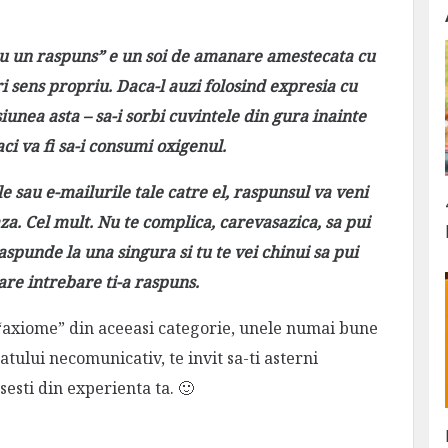
n cu un raspuns” e un soi de amanare amestecata cu
i sens propriu. Daca-l auzi folosind expresia cu
iunea asta
– sa-i sorbi cuvintele din gura inainte
aci va fi sa-i consumi oxigenul.
le sau e-mailurile tale catre el, raspunsul va veni
za. Cel mult. Nu te complica, carevasazica, sa pui
aspunde la una singura si tu te vei chinui sa pui
care intrebare ti-a raspuns.
a “axiome” din aceeasi categorie, unele numai bune
tului necomunicativ, te invit sa-ti asterni
sesti din experienta ta. 🙂