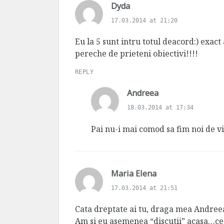
s
Dyda
a
17.03.2014 at 21:20
y
s
Eu la 5 sunt intru totul deacord:) exac
:
pereche de prieteni obiectivi!!!!
REPLY
s
Andreea
a
18.03.2014 at 17:34
y
s
Pai nu-i mai comod sa fim noi de v
:
s
Maria Elena
a
17.03.2014 at 21:51
y
s
Cata dreptate ai tu, draga mea Andreea
:
Am si eu asemenea “discutii” acasa…ce