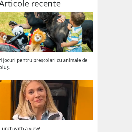
Articole recente
4 jocuri pentru preșcolari cu animale de
pluș.
Lunch with a view!