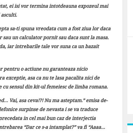
tat, ei isi vor termina intotdeauna expozeul mai
 asculti.
epta sa-ti spuna vreodata cum a fost ziua lor daca
 sau un calculator pornit sau daca sunt la masa.
a, iar intrebarile tale vor suna ca un bazait
or pentru o actiune nu garanteaza nicio
ra exceptie, asa ca nu te lasa pacalita nici de
e cu sensul din kit-ul femeiesc de limba romana.
ed… Vai, asa ceva!?! Nu ma asteptam.” emisa de-
lefonice surpinse de nevasta i se va traduce
e precedata in cel mai bun caz de interjectia
intrebarea “Dar ce s-a intamplat?” va fi “Aaaa…