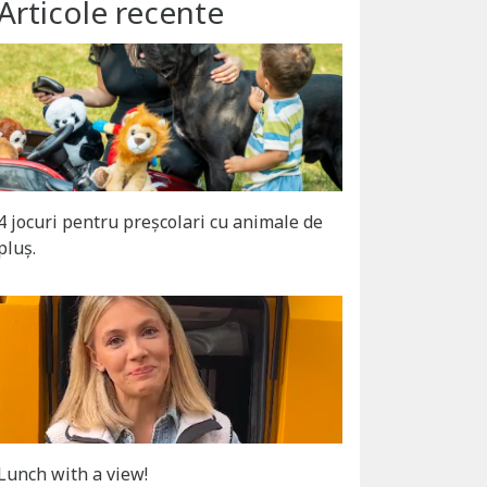
Articole recente
4 jocuri pentru preșcolari cu animale de
pluș.
Lunch with a view!