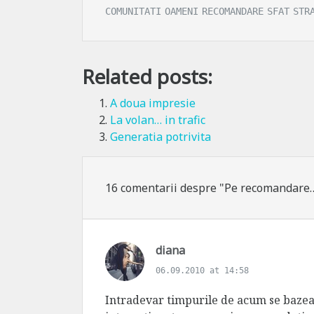
COMUNITATI
OAMENI
RECOMANDARE
SFAT
STR
Related posts:
A doua impresie
La volan… in trafic
Generatia potrivita
16 comentarii despre "Pe recomandare
s
diana
a
06.09.2010 at 14:58
y
s
Intradevar timpurile de acum se baz