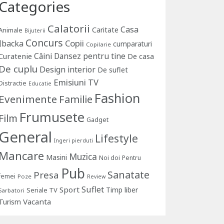
Categories
Calatorii
Casa
Caritate
Animale
Bijuterii
Concurs
Copii
Ibacka
cumparaturi
Copilarie
Câini
Dansez pentru tine
Curatenie
De casa
De cuplu
Design interior
De suflet
Emisiuni TV
Distractie
Educatie
Fashion
Evenimente
Familie
Frumusete
Film
Gadget
General
Lifestyle
Ingeri pierduti
Mancare
Muzica
Masini
Noi doi
Pentru
Pub
Sanatate
Presa
femei
Poze
Review
Suflet
Sport
Timp liber
Seriale TV
Sarbatori
Vacanta
Turism