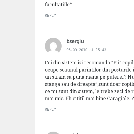
s
facultatiile*
:
REPLY
s
bsergiu
a
06.09.2010 at 15:43
y
s
Cei din sistem isi recomanda “Fii” copi
:
ocupe scaunul parintilor din posturile 
un strain sa puna mana pe putere..? Nu s
stanga sau de dreapta”,sunt doar copila
ce nu sunt din sistem, le trebe zeci de 
mai mic. Eh cititil mai bine Caragiale. 
REPLY