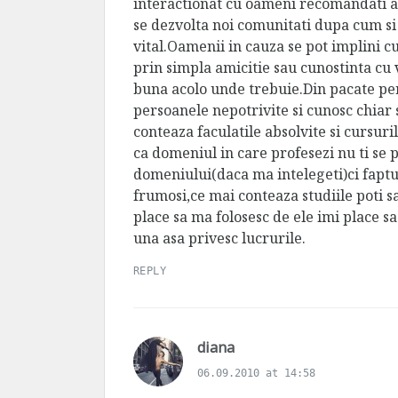
:
interactionat cu oameni recomandati am
se dezvolta noi comunitati dupa cum si 
vital.Oamenii in cauza se pot implini 
prin simpla amicitie sau cunostinta cu 
buna acolo unde trebuie.Din pacate per
persoanele nepotrivite si cunosc chiar 
conteaza faculatile absolvite si cursu
ca domeniul in care profesezi nu ti se p
domeniului(daca ma intelegeti)ci faptu
frumosi,ce mai conteaza studiile poti s
place sa ma folosesc de ele imi place sa
una asa privesc lucrurile.
REPLY
s
diana
a
06.09.2010 at 14:58
y