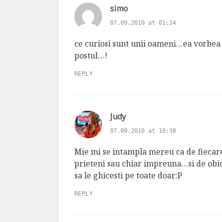
s
simo
a
07.09.2010 at 01:24
y
s
ce curiosi sunt unii oameni…ea vorbea d
:
postul…!
REPLY
s
Judy
a
07.09.2010 at 10:38
y
s
Mie mi se intampla mereu ca de fiecar
:
prieteni sau chiar impreuna…si de obic
sa le ghicesti pe toate doar:P
REPLY