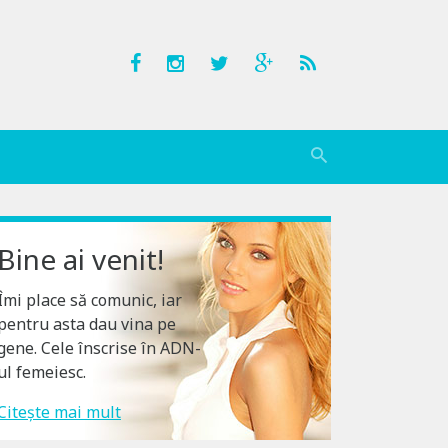
Bine ai venit!
Îmi place să comunic, iar
pentru asta dau vina pe
gene. Cele înscrise în ADN-
ul femeiesc.
Citește mai mult