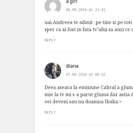
s
a girl
a
06.09.2010 at 21:41
y
s
uai.Andreea te admir .pe tine si pe tot
:
sper ca ai fost in fata tv`ului sa auzi ce 
REPLY
s
diana
a
07.09.2010 at 00:32
y
s
Deea aseara la emisiune Cabral a glumi
:
mie la tv mi s-a parut gluma dar astia 
vei deveni sau nu doamna Ibaka:>
REPLY