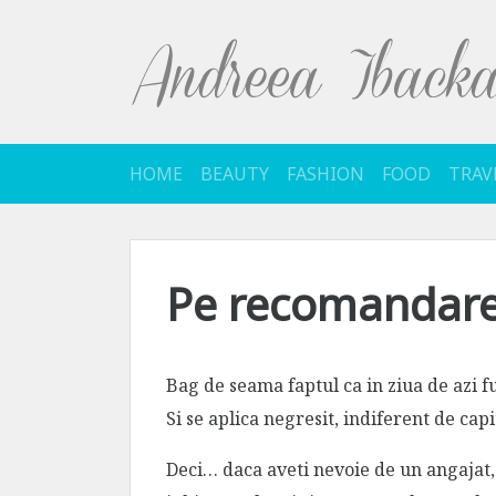
Sari
la
conținut
HOME
BEAUTY
FASHION
FOOD
TRAV
Pe recomandar
Bag de seama faptul ca in ziua de azi
Si se aplica negresit, indiferent de capi
Deci… daca aveti nevoie de un angajat, d