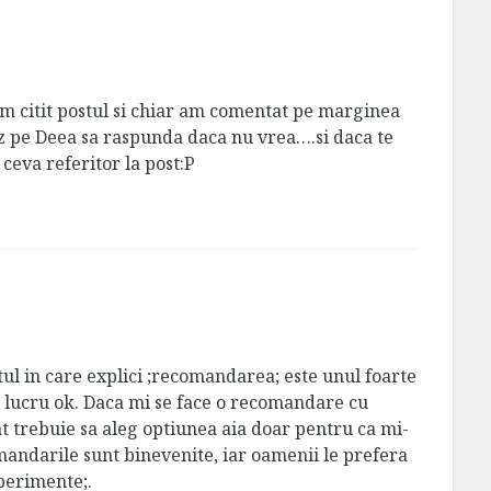
m citit postul si chiar am comentat pe marginea
tez pe Deea sa raspunda daca nu vrea….si daca te
 ceva referitor la post:P
ul in care explici ;recomandarea; este unul foarte
 lucru ok. Daca mi se face o recomandare cu
t trebuie sa aleg optiunea aia doar pentru ca mi-
mandarile sunt binevenite, iar oamenii le prefera
perimente;.