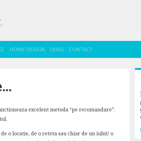
EL
HOME DESIGN
DOGS
CONTACT
e…
 functioneaza excelent metoda “pe recomandare”.
tol.
e o locatie, de o reteta sau chiar de un iubit/ o