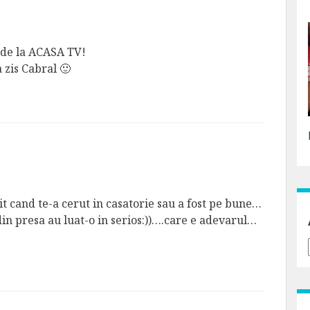
i de la ACASA TV!
a zis Cabral 🙂
t cand te-a cerut in casatorie sau a fost pe bune…
din presa au luat-o in serios:))….care e adevarul…