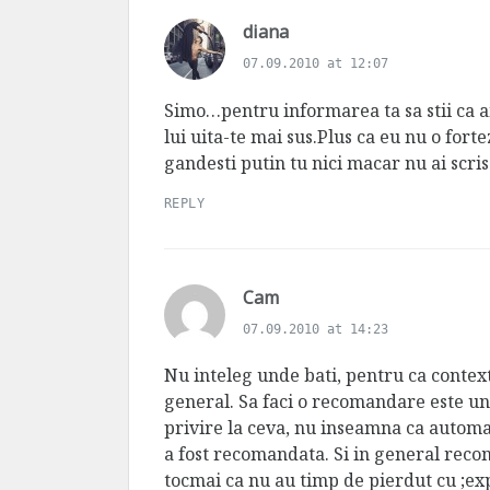
s
diana
a
07.09.2010 at 12:07
y
s
Simo…pentru informarea ta sa stii ca a
:
lui uita-te mai sus.Plus ca eu nu o for
gandesti putin tu nici macar nu ai scris
REPLY
s
Cam
a
07.09.2010 at 14:23
y
s
Nu inteleg unde bati, pentru ca context
:
general. Sa faci o recomandare este un
privire la ceva, nu inseamna ca automa
a fost recomandata. Si in general reco
tocmai ca nu au timp de pierdut cu ;ex