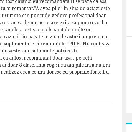
 fost chiar si eu recomandata si se pare ca asa
tu ai remarcat.”A avea pile” in ziua de astazi este
cu usurinta din punct de vedere profesional doar
vreo sursa de noroc ce are grija sa puna o vorba
soanele acestea cu pile sunt de multe ori
si cazuri.Din pacate in ziua de astazi nu prea mai
rile suplimentare ci renumitele “PILE”.Nu conteaza
otriveste sau ca tu nu te potrivesti
l ca ai fost recomandat doar asa…pe ochi
a ai doar 8 clase…ma rog si eu am pile insa nu imi
 realizez ceea ce imi doresc cu propriile forte.Eu