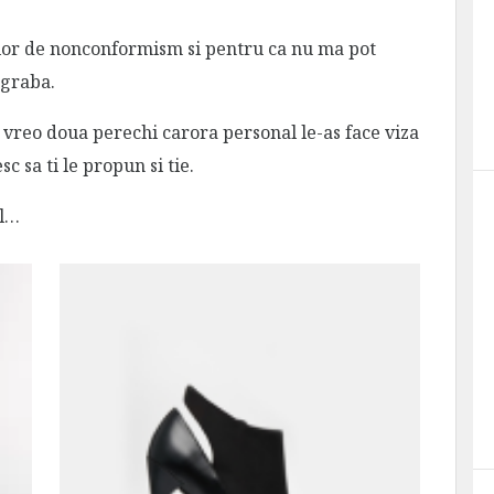
 lor de nonconformism si pentru ca nu ma pot
egraba.
vreo doua perechi carora personal le-as face viza
c sa ti le propun si tie.
ul…