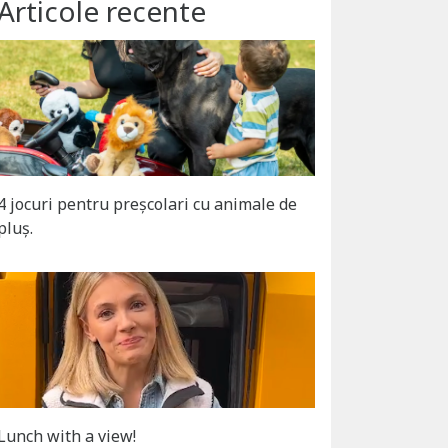
Articole recente
4 jocuri pentru preșcolari cu animale de
pluș.
Lunch with a view!