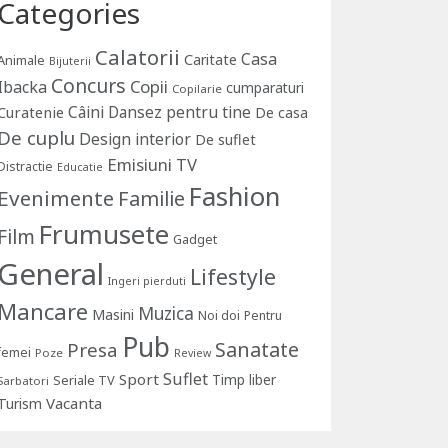
Categories
Calatorii
Casa
Caritate
Animale
Bijuterii
Concurs
Copii
Ibacka
cumparaturi
Copilarie
Câini
Dansez pentru tine
Curatenie
De casa
De cuplu
Design interior
De suflet
Emisiuni TV
Distractie
Educatie
Fashion
Evenimente
Familie
Frumusete
Film
Gadget
General
Lifestyle
Ingeri pierduti
Mancare
Muzica
Masini
Noi doi
Pentru
Pub
Sanatate
Presa
femei
Poze
Review
Suflet
Sport
Timp liber
Seriale TV
Sarbatori
Vacanta
Turism