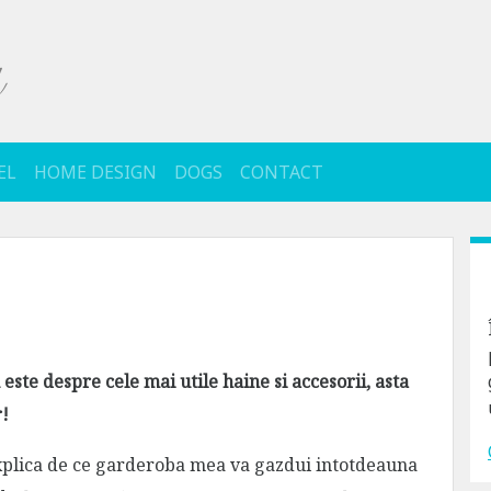
EL
HOME DESIGN
DOGS
CONTACT
este despre cele mai utile haine si accesorii, asta
r!
xplica de ce garderoba mea va gazdui intotdeauna