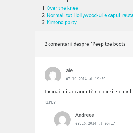
Over the knee
Normal, tot Hollywood-ul e capul rautat
Kimono party!
2 comentarii despre "Peep toe boots"
s
ale
a
07.10.2014 at 19:59
y
s
tocmai mi-am amintit ca am si eu unele
:
REPLY
s
Andreea
a
08.10.2014 at 09:17
y