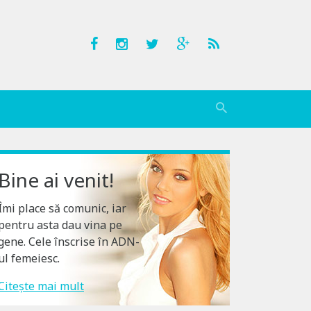
Bine ai venit!
Îmi place să comunic, iar
pentru asta dau vina pe
gene. Cele înscrise în ADN-
ul femeiesc.
Citește mai mult