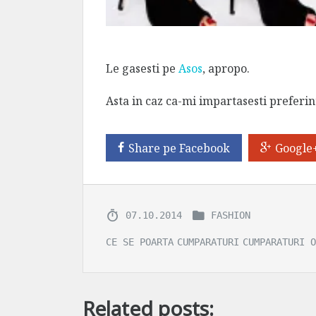
Le gasesti pe
Asos
, apropo.
Asta in caz ca-mi impartasesti preferin
Share pe Facebook
Google
07.10.2014
FASHION
CE SE POARTA
CUMPARATURI
CUMPARATURI O
Related posts: