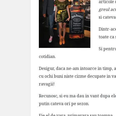
articole
greul ac
si cateva
Dintr-ace
toate ca
Si pentr
cotidian.
Desigur, daca ne-am intoarce in timp, am
cu ochi buni niste cizme decupate in va
ravagii!
Recunosc, si eu ma dau in vant dupa ele,
putin cateva ori pe sezon.
Fie el de vara, primavara sau toamna.