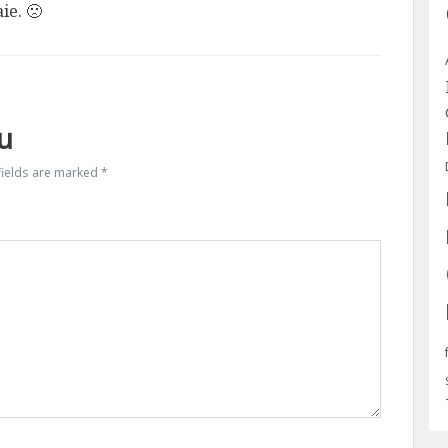
ie. 🙁
u
fields are marked
*