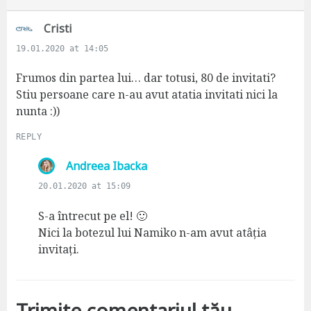
s
Cristi
a
19.01.2020 at 14:05
y
s
Frumos din partea lui… dar totusi, 80 de invitati?
:
Stiu persoane care n-au avut atatia invitati nici la
nunta :))
REPLY
s
Andreea Ibacka
a
20.01.2020 at 15:09
y
s
S-a întrecut pe el! 🙂
:
Nici la botezul lui Namiko n-am avut atâția
invitați.
Trimite comentariul tău