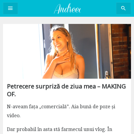
Sari
la
conținut
Petrecere surpriză de ziua mea – MAKING
OF.
N-aveam fața „comercială”. Aia bună de poze și
video.
Dar probabil în asta stă farmecul unui vlog. În