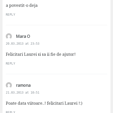
s
a povestit-o deja
:
REPLY
s
Mara O
a
20.03.2013 at 23:53
y
s
Felicitari Laurei si sa ii fie de ajutor!
:
REPLY
s
ramona
a
21.03.2013 at 10:51
y
s
Poate data viitoare..! felicitari Laurei !:)
:
REPLY