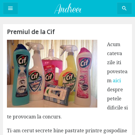
Sari
la
conținut
Premiul de la Cif
Acum
cateva
zile iti
povestea
m
aici
despre
petele
dificile si
te provocam la concurs.
Ti-am cerut secrete bine pastrate printre gospodine