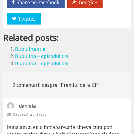
Share pe Facebook
Google+
Twitter
Related posts:
Bubulina stie
Bubulina – episodul trei
Bubulina – episodul doi
9 comentarii despre "Premiul de la Cif"
s
daniela
a
20.03.2013 at 17:55
y
s
buna,am si eu o intrebare.stie cineva cum poti