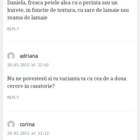
Daniela, freaca petele alea cu o periuta sau un
burete, in functie de textura, cu sare de lamaie sau
zeama de lamaie
REPLY
s
adriana
a
20.03.2013 at 22:02
y
s
Nu ne povestesti si tu varianta ta cu cea de a doua
:
cerere in casatorie?
REPLY
s
corina
a
20.03.2013 at 23:12
y