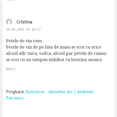
s
Cristina
a
29.03.2013 at 20:17
y
s
Petele de vin rosu
:
Petele de vin de pe fata de masa se scot cu orice
alcool alb: tuica, vodca, alcool pur petele de rasina
se scot cu un tampon imbibat cu benzina usoara.
REPLY
Pingback:
Bubulina – episodul doi | Andreea
Patrascu