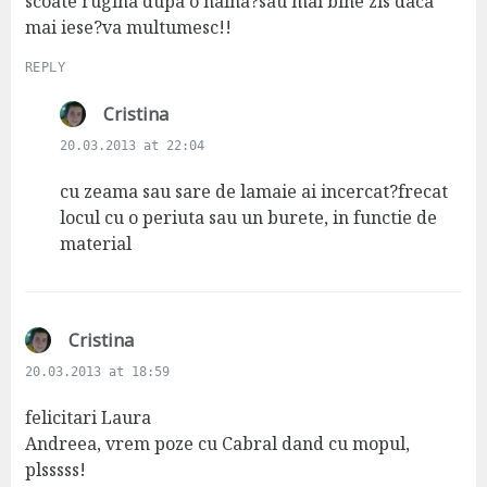
:
scoate rugina dupa o haina?sau mai bine zis daca
mai iese?va multumesc!!
REPLY
s
Cristina
a
20.03.2013 at 22:04
y
s
cu zeama sau sare de lamaie ai incercat?frecat
:
locul cu o periuta sau un burete, in functie de
material
s
Cristina
a
20.03.2013 at 18:59
y
s
felicitari Laura
:
Andreea, vrem poze cu Cabral dand cu mopul,
plsssss!