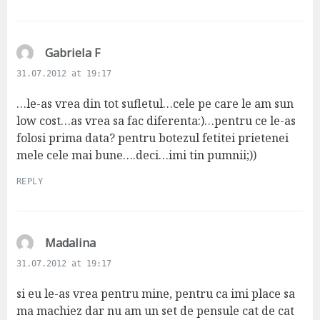
s
Gabriela F
a
31.07.2012 at 19:17
y
s
…le-as vrea din tot sufletul…cele pe care le am sun
:
low cost…as vrea sa fac diferenta:)…pentru ce le-as
folosi prima data? pentru botezul fetitei prietenei
mele cele mai bune….deci…imi tin pumnii;))
REPLY
s
Madalina
a
31.07.2012 at 19:17
y
s
si eu le-as vrea pentru mine, pentru ca imi place sa
:
ma machiez dar nu am un set de pensule cat de cat