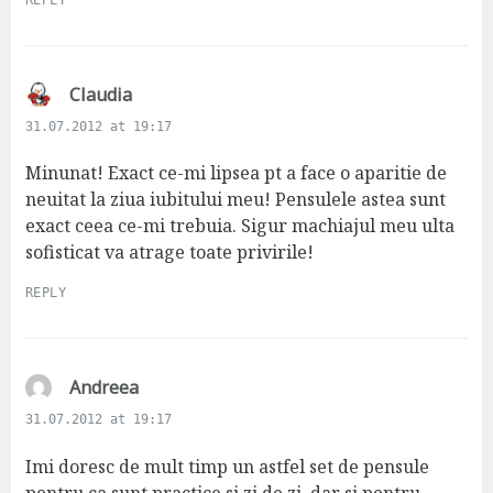
REPLY
s
Claudia
a
31.07.2012 at 19:17
y
s
Minunat! Exact ce-mi lipsea pt a face o aparitie de
:
neuitat la ziua iubitului meu! Pensulele astea sunt
exact ceea ce-mi trebuia. Sigur machiajul meu ulta
sofisticat va atrage toate privirile!
REPLY
s
Andreea
a
31.07.2012 at 19:17
y
s
Imi doresc de mult timp un astfel set de pensule
:
pentru ca sunt practice si zi de zi, dar si pentru