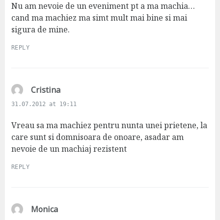
s
Nu am nevoie de un eveniment pt a ma machia…
:
cand ma machiez ma simt mult mai bine si mai
sigura de mine.
REPLY
s
Cristina
a
31.07.2012 at 19:11
y
s
Vreau sa ma machiez pentru nunta unei prietene, la
:
care sunt si domnisoara de onoare, asadar am
nevoie de un machiaj rezistent
REPLY
s
Monica