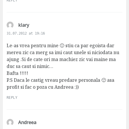
REPLY
s
klary
a
31.07.2012 at 19:16
y
s
Le-as vrea pentru mine 🙂 stiu ca par egoista dar
:
mereu zic ca merg sa imi caut unele si niciodata nu
ajung .Si de cate ori ma machiez zic vai maine ma
duc sa caut si nimic…
Bafta !!!!!
P.S Daca le castig vreau predare personala 🙂 asa
profit si fac o poza cu Andreea :))
REPLY
s
Andreea