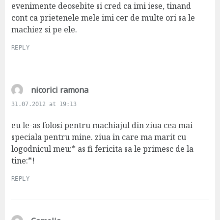
evenimente deosebite si cred ca imi iese, tinand
cont ca prietenele mele imi cer de multe ori sa le
machiez si pe ele.
REPLY
s
nicorici ramona
a
31.07.2012 at 19:13
y
s
eu le-as folosi pentru machiajul din ziua cea mai
:
speciala pentru mine. ziua in care ma marit cu
logodnicul meu:* as fi fericita sa le primesc de la
tine:*!
REPLY