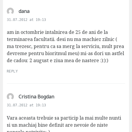
s
dana
a
31.07.2012 at 19:13
y
s
am in octombrie intalnirea de 25 de ani de la
:
terminarea facultatii. desi nu ma machiez zilnic (
ma trezesc, pentru ca sa merg la serviciu, mult prea
devreme pentru bioritmul meu) mi-as dori un astfel
de cadou: 2 august e ziua mea de nastere :):):)
REPLY
s
Cristina Bogdan
a
31.07.2012 at 19:13
y
s
Vara aceasta trebuie sa particip la mai multe nunti
:
si un machiaj bine definit are nevoie de niste
pensule potrivite:-)