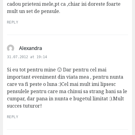
:
cadou prieteni mele,pt ca ,chiar isi doreste foarte
mult un set de pensule.
REPLY
s
Alexandra
a
31.07.2012 at 19:14
y
s
Si eu tot pentru mine 🙂 Dar pentru cel mai
:
important eveniment din viata mea , pentru nunta
care va fi peste o luna :)Cel mai mult imi lipsesc
pensulele pentru care ma chinui sa strang bani sa le
cumpar, dar pana in nunta e bugetul limitat :).Mult
succes tuturor!
REPLY