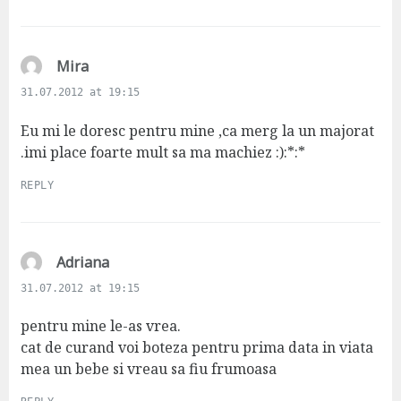
s
Mira
a
31.07.2012 at 19:15
y
s
Eu mi le doresc pentru mine ,ca merg la un majorat
:
.imi place foarte mult sa ma machiez :):*:*
REPLY
s
Adriana
a
31.07.2012 at 19:15
y
s
pentru mine le-as vrea.
:
cat de curand voi boteza pentru prima data in viata
mea un bebe si vreau sa fiu frumoasa