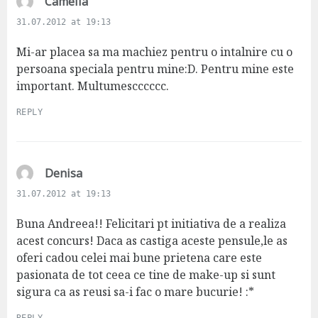
s
Camelia
a
31.07.2012 at 19:13
y
s
Mi-ar placea sa ma machiez pentru o intalnire cu o
:
persoana speciala pentru mine:D. Pentru mine este
important. Multumescccccc.
REPLY
s
Denisa
a
31.07.2012 at 19:13
y
s
Buna Andreea!! Felicitari pt initiativa de a realiza
:
acest concurs! Daca as castiga aceste pensule,le as
oferi cadou celei mai bune prietena care este
pasionata de tot ceea ce tine de make-up si sunt
sigura ca as reusi sa-i fac o mare bucurie! :*