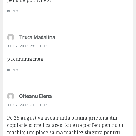
REPLY
s
Truca Madalina
a
31.07.2012 at 19:13
y
s
pt.cununia mea
:
REPLY
s
Olteanu Elena
a
31.07.2012 at 19:13
y
s
Pe 25 august va avea nunta o buna prietena din
:
copilarie si cred ca acest kit este perfect pentru un
machiaj.Imi place sa ma machiez singura pentru