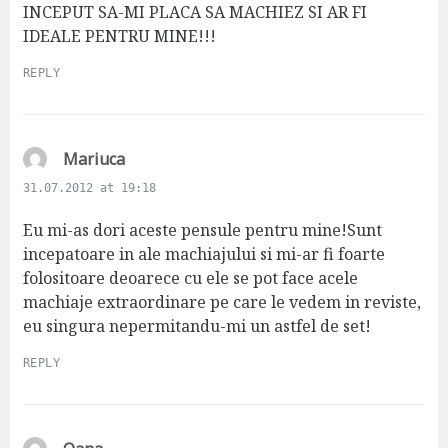
INCEPUT SA-MI PLACA SA MACHIEZ SI AR FI
IDEALE PENTRU MINE!!!
REPLY
s
Mariuca
a
31.07.2012 at 19:18
y
s
Eu mi-as dori aceste pensule pentru mine!Sunt
:
incepatoare in ale machiajului si mi-ar fi foarte
folositoare deoarece cu ele se pot face acele
machiaje extraordinare pe care le vedem in reviste,
eu singura nepermitandu-mi un astfel de set!
REPLY
s