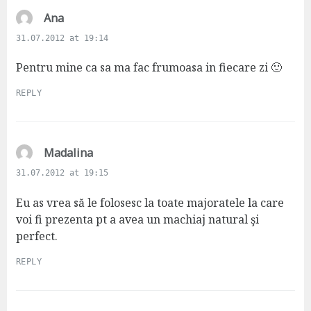
s
Ana
a
31.07.2012 at 19:14
y
s
Pentru mine ca sa ma fac frumoasa in fiecare zi 🙂
:
REPLY
s
Madalina
a
31.07.2012 at 19:15
y
s
Eu as vrea să le folosesc la toate majoratele la care
:
voi fi prezenta pt a avea un machiaj natural şi
perfect.
REPLY