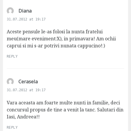
s
Diana
a
31.07.2012 at 19:17
y
s
Aceste pensule le-as folosi la nunta fratelui
:
meu(mare eveniment:X), in primavara! Am ochii
caprui si mi s-ar potrivi nunata cappucino!:)
REPLY
s
Cerasela
a
31.07.2012 at 19:17
y
s
Vara aceasta am foarte multe nunti in familie, deci
:
concursul propus de tine a venit la tanc. Salutari din
Iasi, Andreea!!
REPLY