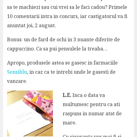
sa te machiezi sau cui vrei sa le faci cadou? Primele
10 comentarii intra in concurs, iar castigatorul va fi
anuntat joi, 2 august.
Bonus: un de fard de ochi in 3 nuante diferite de
cappuccino. Ca sa pui pensulele la treaba…
Apropo, produsele astea se gasesc in farmaciile
Sensiblu
, in caz ca te intrebi unde le gasesti de
vanzare.
L.E.
Inca o data va
multumesc pentru ca ati
raspuns in numar atat de
mare.
Cu siguranta vor mai fi si