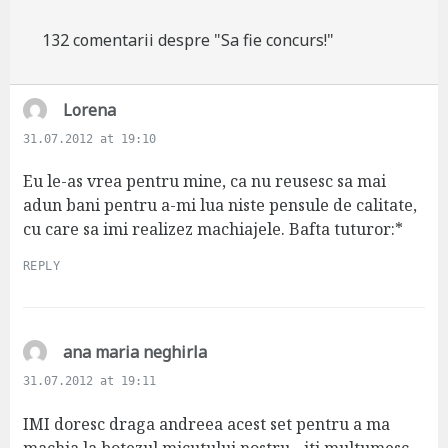
132 comentarii despre "Sa fie concurs!"
s
Lorena
a
31.07.2012 at 19:10
y
s
Eu le-as vrea pentru mine, ca nu reusesc sa mai
:
adun bani pentru a-mi lua niste pensule de calitate,
cu care sa imi realizez machiajele. Bafta tuturor:*
REPLY
s
ana maria neghirla
a
31.07.2012 at 19:11
y
s
IMI doresc draga andreea acest set pentru a ma
:
machia la botezul micutului nostru…iti multumesc