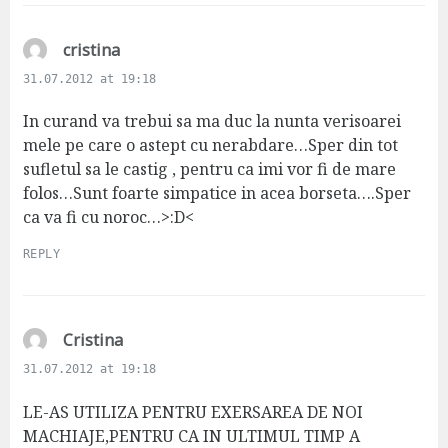
s
cristina
a
31.07.2012 at 19:18
y
s
In curand va trebui sa ma duc la nunta verisoarei
:
mele pe care o astept cu nerabdare…Sper din tot
sufletul sa le castig , pentru ca imi vor fi de mare
folos…Sunt foarte simpatice in acea borseta….Sper
ca va fi cu noroc…>:D<
REPLY
s
Cristina
a
31.07.2012 at 19:18
y
s
LE-AS UTILIZA PENTRU EXERSAREA DE NOI
:
MACHIAJE,PENTRU CA IN ULTIMUL TIMP A