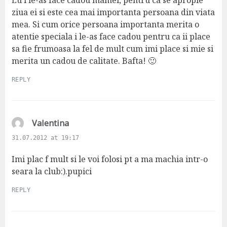
:
ziua ei si este cea mai importanta persoana din viata
mea. Si cum orice persoana importanta merita o
atentie speciala i le-as face cadou pentru ca ii place
sa fie frumoasa la fel de mult cum imi place si mie si
merita un cadou de calitate. Bafta! 🙂
REPLY
s
Valentina
a
31.07.2012 at 19:17
y
s
Imi plac f mult si le voi folosi pt a ma machia intr-o
:
seara la club:).pupici
REPLY