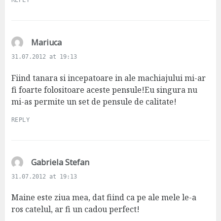
REPLY
s
Mariuca
a
31.07.2012 at 19:13
y
s
Fiind tanara si incepatoare in ale machiajului mi-ar
:
fi foarte folositoare aceste pensule!Eu singura nu
mi-as permite un set de pensule de calitate!
REPLY
s
Gabriela Stefan
a
31.07.2012 at 19:13
y
s
Maine este ziua mea, dat fiind ca pe ale mele le-a
:
ros catelul, ar fi un cadou perfect!