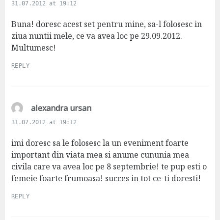
a
31.07.2012 at 19:12
y
s
Buna! doresc acest set pentru mine, sa-l folosesc in
:
ziua nuntii mele, ce va avea loc pe 29.09.2012.
Multumesc!
REPLY
s
alexandra ursan
a
31.07.2012 at 19:12
y
s
imi doresc sa le folosesc la un eveniment foarte
:
important din viata mea si anume cununia mea
civila care va avea loc pe 8 septembrie! te pup esti o
femeie foarte frumoasa! succes in tot ce-ti doresti!
REPLY