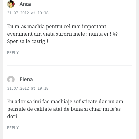
s
Anca
a
31.07.2012 at 19:18
y
s
Eu m-as machia pentru cel mai important
:
eveniment din viata surorii mele : nunta ei ! 😀
Sper sa le castig !
REPLY
s
Elena
a
31.07.2012 at 19:18
y
s
Eu ador sa imi fac machiaje sofisticate dar nu am
:
pensule de calitate atat de buna si chiar mi le’as
dori!
REPLY