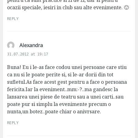
ocazii speciale, iesiri in club sau alte evenimente. 🙂
REPLY
s
Alexandra
a
31.07.2012 at 19:17
y
s
Buna! Eu i le-as face codou unei persoane care stiu
:
ca nu si le poate perite si, si le-ar dorii din tot
sufletul.As face acest gest pentru a face o persoana
fericita.Iar la eveniment..mm:-?..ma gandesc la
lansarea unei piese de teatru sau a unei carti..sau
poate pur si simplu la evenimente precum o
nunta,un botez..poate chiar o anivrsare.
REPLY