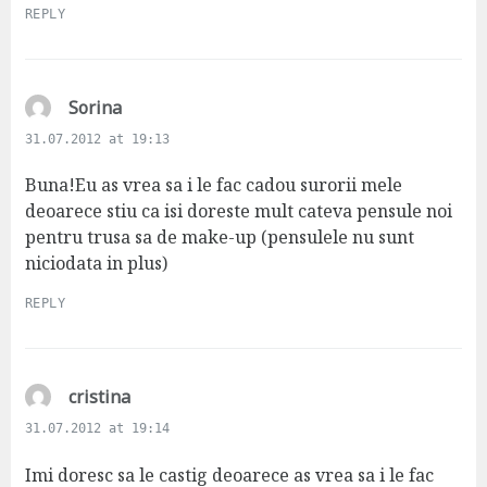
REPLY
s
Sorina
a
31.07.2012 at 19:13
y
s
Buna!Eu as vrea sa i le fac cadou surorii mele
:
deoarece stiu ca isi doreste mult cateva pensule noi
pentru trusa sa de make-up (pensulele nu sunt
niciodata in plus)
REPLY
s
cristina
a
31.07.2012 at 19:14
y
s
Imi doresc sa le castig deoarece as vrea sa i le fac