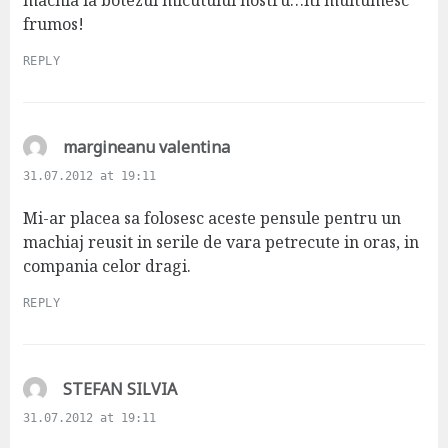
frumos!
REPLY
s
margineanu valentina
a
31.07.2012 at 19:11
y
s
Mi-ar placea sa folosesc aceste pensule pentru un
:
machiaj reusit in serile de vara petrecute in oras, in
compania celor dragi.
REPLY
s
STEFAN SILVIA
a
31.07.2012 at 19:11
y