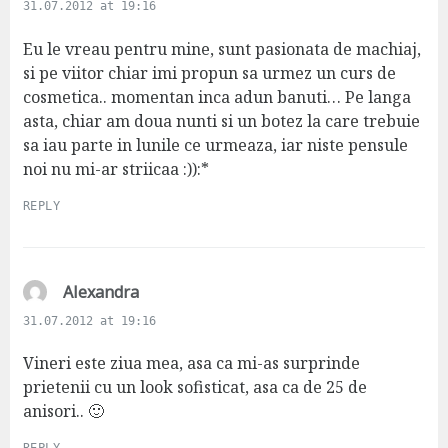
a
31.07.2012 at 19:16
y
s
Eu le vreau pentru mine, sunt pasionata de machiaj,
:
si pe viitor chiar imi propun sa urmez un curs de
cosmetica.. momentan inca adun banuti… Pe langa
asta, chiar am doua nunti si un botez la care trebuie
sa iau parte in lunile ce urmeaza, iar niste pensule
noi nu mi-ar striicaa :)):*
REPLY
s
Alexandra
a
31.07.2012 at 19:16
y
s
Vineri este ziua mea, asa ca mi-as surprinde
:
prietenii cu un look sofisticat, asa ca de 25 de
anisori.. 🙂