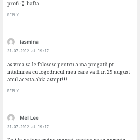
profi 🙂 bafta!
REPLY
s
iasmina
a
31.07.2012 at 19:17
y
s
as vrea sa le folosesc pentru a ma pregatii pt
:
intalnirea cu logodnicul meu care va fi in 29 august
anul acesta.abia astept!!!
REPLY
s
Mel Lee
a
31.07.2012 at 19:17
y
s
Eu i le-as face cadou mamei, pentru ca se apropie