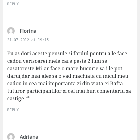
REPLY
s
Florina
a
31.07.2012 at 19:15
y
s
Eu as dori aceste pensule si fardul pentru a le face
:
cadou verisoarei mele care peste 2 luni se
casatoreste.Mi-ar face o mare bucurie sa i le pot
darui,dar mai ales sa o vad machiata cu micul meu
cadou in cea mai importanta zi din viata ei.Bafta
tuturor participantilor si cel mai bun comentariu sa
castige!:*
REPLY
s
Adriana