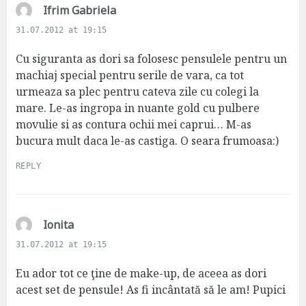
s
Ifrim Gabriela
a
31.07.2012 at 19:15
y
s
Cu siguranta as dori sa folosesc pensulele pentru un
:
machiaj special pentru serile de vara, ca tot
urmeaza sa plec pentru cateva zile cu colegi la
mare. Le-as ingropa in nuante gold cu pulbere
movulie si as contura ochii mei caprui… M-as
bucura mult daca le-as castiga. O seara frumoasa:)
REPLY
s
Ionita
a
31.07.2012 at 19:15
y
s
Eu ador tot ce ţine de make-up, de aceea as dori
:
acest set de pensule! As fi incântată să le am! Pupici