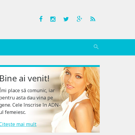
Bine ai venit!
Îmi place să comunic, iar
pentru asta dau vina pe
gene. Cele înscrise în ADN-
ul femeiesc.
Citește mai mult