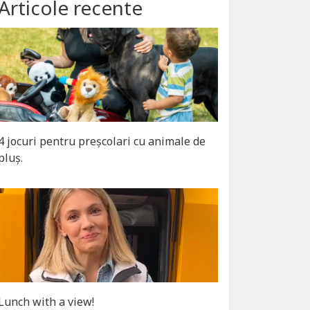
Articole recente
4 jocuri pentru preșcolari cu animale de
pluș.
Lunch with a view!