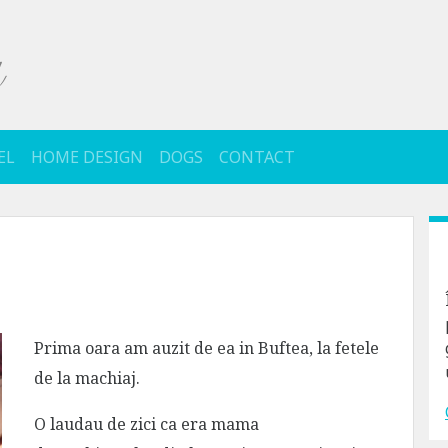
EL
HOME DESIGN
DOGS
CONTACT
Prima oara am auzit de ea in Buftea, la fetele
de la machiaj.
O laudau de zici ca era mama