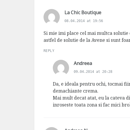
s
La Chic Boutique
a
08.04.2014 at 19:56
y
s
Si mie imi place cel mai multca solutie
:
astfel de solutie de la Avene si sunt foa
REPLY
s
Andreea
a
09.04.2014 at 20:28
y
s
Da, e ideala pentru ochi, tocmai f
:
demachiante crema.
Mai mult decat atat, eu la cateva di
inroseste toata zona si fac mici br