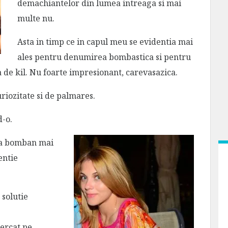
demachiantelor din lumea intreaga si mai
multe nu.
Asta in timp ce in capul meu se evidentia mai
ales pentru denumirea bombastica si pentru
a de kil. Nu foarte impresionant, carevasazica.
uriozitate si de palmares.
d-o.
 sa bomban mai
entie
solutie
cercat pe