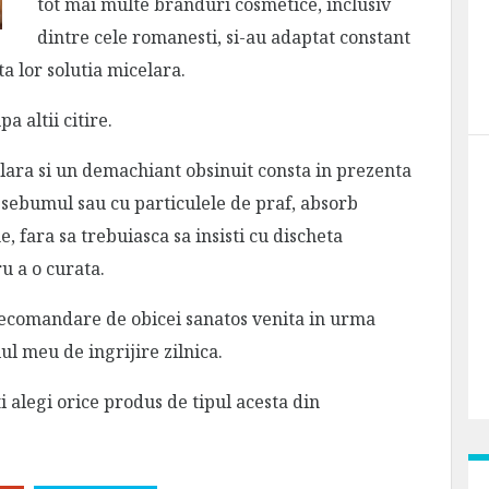
tot mai multe branduri cosmetice, inclusiv
dintre cele romanesti, si-au adaptat constant
a lor solutia micelara.
 altii citire.
elara si un demachiant obsinuit consta in prezenta
cu sebumul sau cu particulele de praf, absorb
, fara sa trebuiasca sa insisti cu discheta
u a o curata.
o recomandare de obicei sanatos venita in urma
lul meu de ingrijire zilnica.
-ti alegi orice produs de tipul acesta din