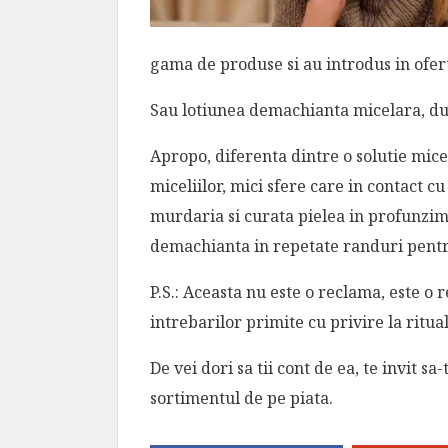
gama de produse si au introdus in ofert
Sau lotiunea demachianta micelara, dupa
Apropo, diferenta dintre o solutie mic
miceliilor, mici sfere care in contact 
murdaria si curata pielea in profunzime
demachianta in repetate randuri pentr
P.S.: Aceasta nu este o reclama, este 
intrebarilor primite cu privire la ritua
De vei dori sa tii cont de ea, te invit sa
sortimentul de pe piata.