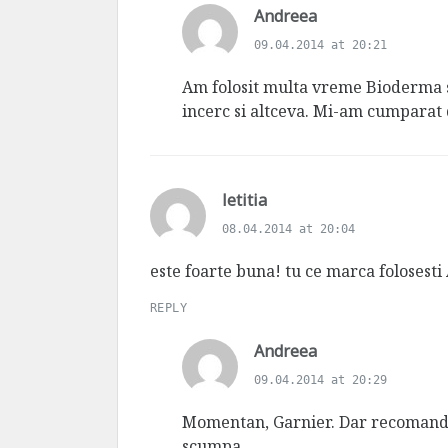
s
Andreea
a
09.04.2014 at 20:21
y
s
Am folosit multa vreme Bioderma s
:
incerc si altceva. Mi-am cumparat 
s
letitia
a
08.04.2014 at 20:04
y
s
este foarte buna! tu ce marca folosest
:
REPLY
s
Andreea
a
09.04.2014 at 20:29
y
s
Momentan, Garnier. Dar recomand c
:
scumpa.