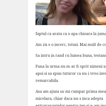
faptul ca arata ca o apa chioara la jum
Am zis s-o incerc, totusi. Mai mult de c
Sa intru in rand cu lumea buna, testan
Pana la urma nu m-ar fi oprit nimeni
apoi si sa spun tuturor ca nu-i vreo inv
remarcabila.
Asa am ajuns sa-mi cumpar prima mea 
micelara, chiar daca nu-s inca adepta
extravagantelor pentru ten si n-am in