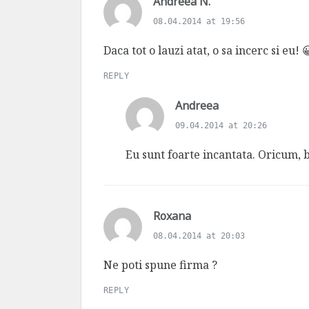
s
Andreea N.
a
08.04.2014 at 19:56
y
s
Daca tot o lauzi atat, o sa incerc si eu! 
:
REPLY
s
Andreea
a
09.04.2014 at 20:26
y
s
Eu sunt foarte incantata. Oricum, 
:
s
Roxana
a
08.04.2014 at 20:03
y
s
Ne poti spune firma ?
:
REPLY