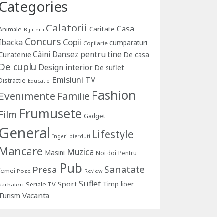
Categories
Calatorii
Casa
Caritate
Animale
Bijuterii
Concurs
Copii
Ibacka
cumparaturi
Copilarie
Câini
Dansez pentru tine
Curatenie
De casa
De cuplu
Design interior
De suflet
Emisiuni TV
Distractie
Educatie
Fashion
Evenimente
Familie
Frumusete
Film
Gadget
General
Lifestyle
Ingeri pierduti
Mancare
Muzica
Masini
Noi doi
Pentru
Pub
Sanatate
Presa
femei
Poze
Review
Suflet
Sport
Timp liber
Seriale TV
Sarbatori
Vacanta
Turism