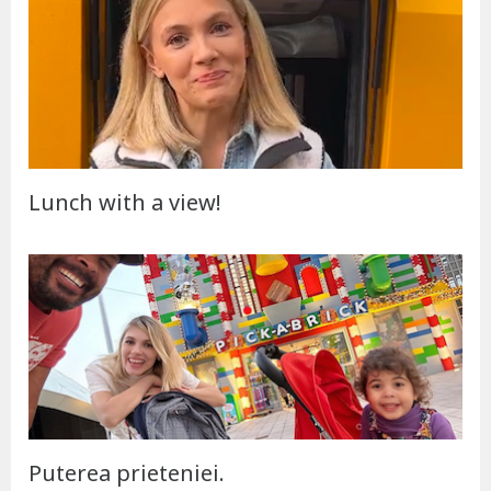
Lunch with a view!
Puterea prieteniei.