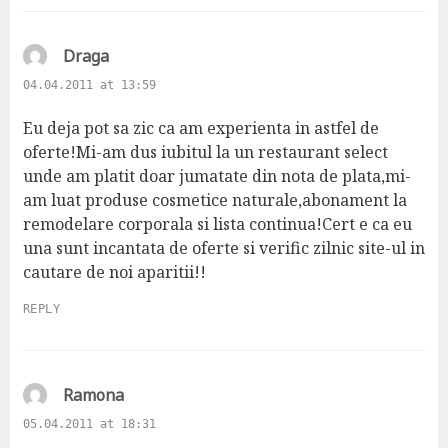
s
Draga
a
04.04.2011 at 13:59
y
s
Eu deja pot sa zic ca am experienta in astfel de
:
oferte!Mi-am dus iubitul la un restaurant select
unde am platit doar jumatate din nota de plata,mi-
am luat produse cosmetice naturale,abonament la
remodelare corporala si lista continua!Cert e ca eu
una sunt incantata de oferte si verific zilnic site-ul in
cautare de noi aparitii!!
REPLY
s
Ramona
a
05.04.2011 at 18:31
y