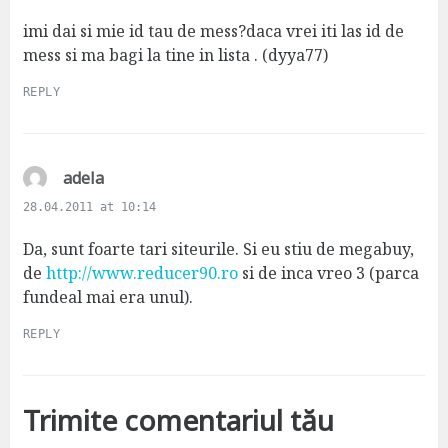
y
s
imi dai si mie id tau de mess?daca vrei iti las id de
:
mess si ma bagi la tine in lista . (dyya77)
REPLY
s
adela
a
28.04.2011 at 10:14
y
s
Da, sunt foarte tari siteurile. Si eu stiu de megabuy,
:
de
http://www.reducer90.ro
si de inca vreo 3 (parca
fundeal mai era unul).
REPLY
Trimite comentariul tău