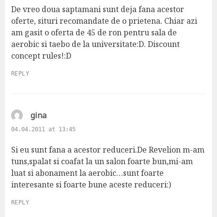
s
De vreo doua saptamani sunt deja fana acestor
:
oferte, situri recomandate de o prietena. Chiar azi
am gasit o oferta de 45 de ron pentru sala de
aerobic si taebo de la universitate:D. Discount
concept rules!:D
REPLY
s
gina
a
04.04.2011 at 13:45
y
s
Si eu sunt fana a acestor reduceri.De Revelion m-am
:
tuns,spalat si coafat la un salon foarte bun,mi-am
luat si abonament la aerobic…sunt foarte
interesante si foarte bune aceste reduceri:)
REPLY