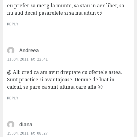
s
eu prefer sa merg la munte, sa stau in aer liber, sa
:
nu aud decat pasarelele si sa ma adun 🙂
REPLY
s
Andreea
a
11.04.2011 at 22:41
y
s
@ All: cred ca am avut dreptate cu ofertele astea.
:
Sunt practice si avantajoase. Demne de luat in
calcul, se pare ca sunt ultima care afla 🙂
REPLY
s
diana
a
15.04.2011 at 08:27