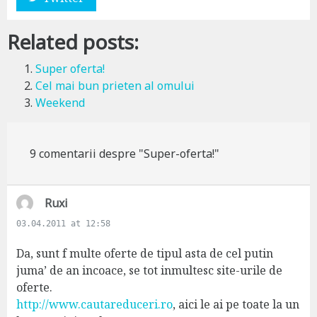
Related posts:
Super oferta!
Cel mai bun prieten al omului
Weekend
9 comentarii despre "Super-oferta!"
s
Ruxi
a
03.04.2011 at 12:58
y
s
Da, sunt f multe oferte de tipul asta de cel putin
:
juma’ de an incoace, se tot inmultesc site-urile de
oferte.
http://www.cautareduceri.ro
, aici le ai pe toate la un