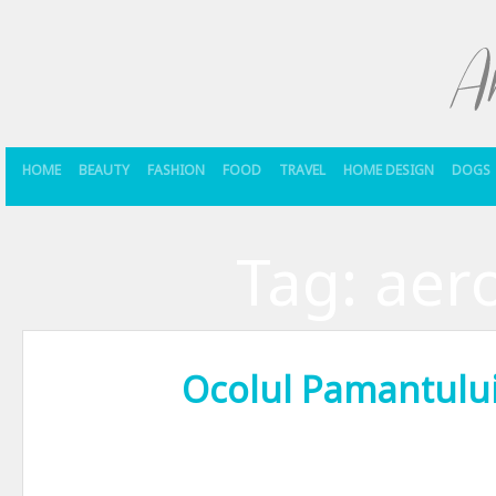
HOME
BEAUTY
FASHION
FOOD
TRAVEL
HOME DESIGN
DOGS
Tag:
aer
Ocolul Pamantului…
Dragilor, asa cum trag speranta ca v-am mai spus deja, din punctul me