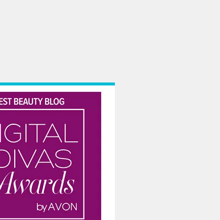
 gusturile si pentru orice necesitati. Iar dupa alegerea valizei potrivite pent