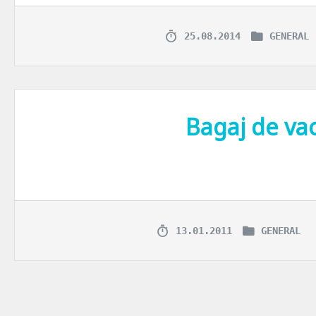
25.08.2014
GENERAL
Bagaj de va
O valiza uriasa pentru 2 persoane, o gentuta micuta si usoara, un bag
13.01.2011
GENERAL