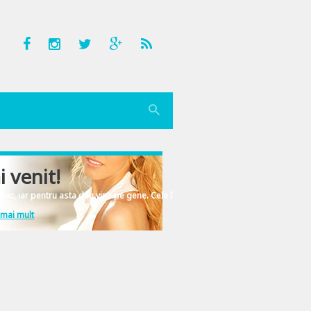
i venit!
nic, iar pentru asta dau vina pe gene. Cele înscrise în ADN-ul femeiesc.
 mai mult
e zile sau… in 80 de ani – daca s-ar putea – ca nu suntem toti plasmuiti dupa 