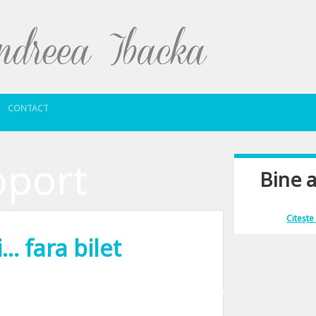
Sari la conținut
CONTACT
oport
Bine a
Îmi place să comu
Citește
 fara bilet
u de vedere nu exista aroganta mai mare decat sa dai ocolul Pamantului. In 80 d