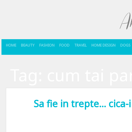
HOME
BEAUTY
FASHION
FOOD
TRAVEL
HOME DESIGN
DOGS
Tag:
cum tai par
Sa fie in trepte… cica-
Ar fi impropriu sa te las sa intelegi ca obisnuiesc sa ma tund sing