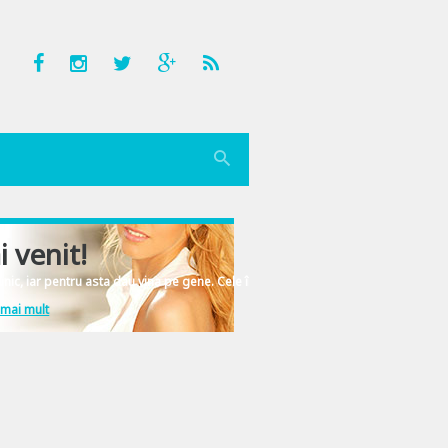
i venit!
nic, iar pentru asta dau vina pe gene. Cele înscrise în ADN-ul femeiesc.
 mai mult
irea zilelor in care literalmente purtam un castron pe crestet pana ce bunica