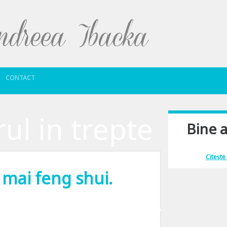
Sari la conținut
CONTACT
ul in trepte
Bine a
Îmi place să comu
Citește
i mai feng shui.
ura acasa. Pentru simplul motiv ca momentan nu fac una ca asta. Pesemne amint