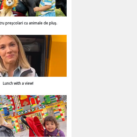
tru preșcolari cu animale de pluș.
Lunch with a view!