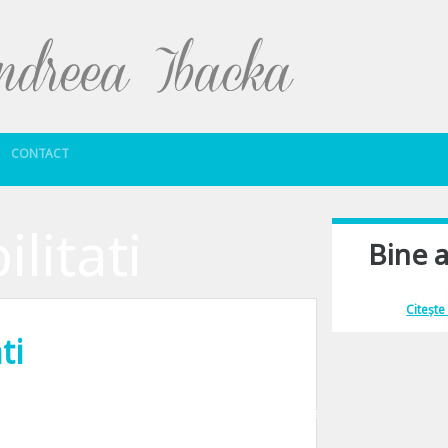
Sari la conținut
CONTACT
ilitati
Bine a
Îmi place să comu
Citește
ti
 care sa se plimbe cu Ferrari… Ce sa zic… poate nu ma invart eu in cercurile c