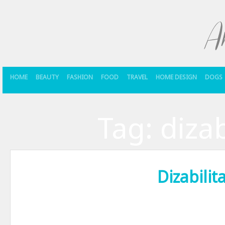
HOME
BEAUTY
FASHION
FOOD
TRAVEL
HOME DESIGN
DOGS
Tag:
dizab
Dizabilita
Nu stiu voi, dar eu n-am cunoscut pana acum persoane cu dizabilitati