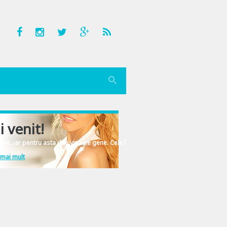
i venit!
nic, iar pentru asta dau vina pe gene. Cele înscrise în ADN-ul femeiesc.
 mai mult
are trebuie. De esti curios: Poza a fost facuta acum cateva zile in parcarea d