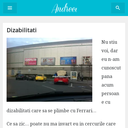
Sari
la
conținut
Dizabilitati
Nu stiu
voi, dar
eu n-am
cunoscut
pana
acum
persoan
e cu
dizabilitati care sa se plimbe cu Ferrari…
Ce sa zic… poate nu ma invart eu in cercurile care