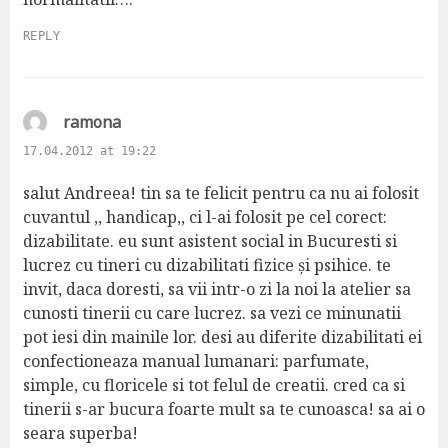
REPLY
s
ramona
a
17.04.2012 at 19:22
y
s
salut Andreea! tin sa te felicit pentru ca nu ai folosit
:
cuvantul ,, handicap,, ci l-ai folosit pe cel corect:
dizabilitate. eu sunt asistent social in Bucuresti si
lucrez cu tineri cu dizabilitati fizice și psihice. te
invit, daca doresti, sa vii intr-o zi la noi la atelier sa
cunosti tinerii cu care lucrez. sa vezi ce minunatii
pot iesi din mainile lor. desi au diferite dizabilitati ei
confectioneaza manual lumanari: parfumate,
simple, cu floricele si tot felul de creatii. cred ca si
tinerii s-ar bucura foarte mult sa te cunoasca! sa ai o
seara superba!