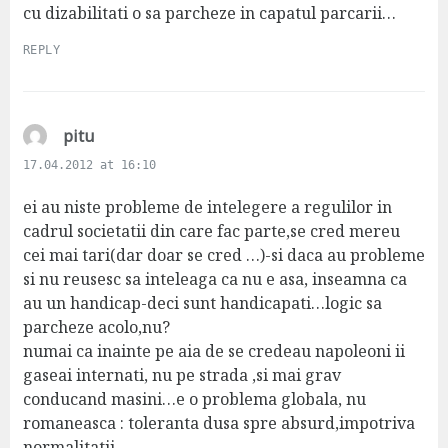
:
cu dizabilitati o sa parcheze in capatul parcarii…
REPLY
s
pitu
a
17.04.2012 at 16:10
y
s
ei au niste probleme de intelegere a regulilor in
:
cadrul societatii din care fac parte,se cred mereu
cei mai tari(dar doar se cred …)-si daca au probleme
si nu reusesc sa inteleaga ca nu e asa, inseamna ca
au un handicap-deci sunt handicapati…logic sa
parcheze acolo,nu?
numai ca inainte pe aia de se credeau napoleoni ii
gaseai internati, nu pe strada ,si mai grav
conducand masini…e o problema globala, nu
romaneasca : toleranta dusa spre absurd,impotriva
normalitatii….