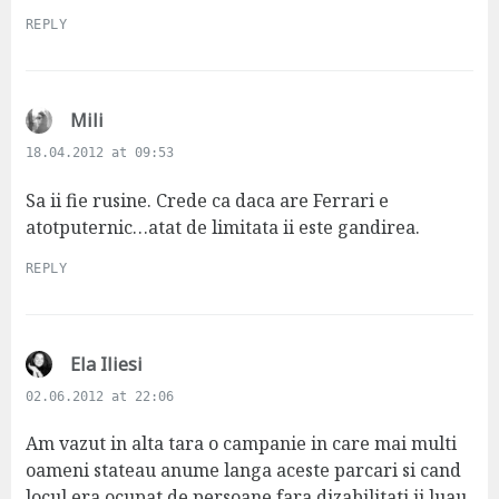
REPLY
s
Mili
a
18.04.2012 at 09:53
y
s
Sa ii fie rusine. Crede ca daca are Ferrari e
:
atotputernic…atat de limitata ii este gandirea.
REPLY
s
Ela Iliesi
a
02.06.2012 at 22:06
y
s
Am vazut in alta tara o campanie in care mai multi
:
oameni stateau anume langa aceste parcari si cand
locul era ocupat de persoane fara dizabilitati ii luau