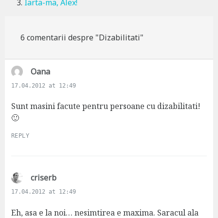
Iarta-ma, Alex!
6 comentarii despre "Dizabilitati"
s
Oana
a
17.04.2012 at 12:49
y
s
Sunt masini facute pentru persoane cu dizabilitati!
:
🙂
REPLY
s
criserb
a
17.04.2012 at 12:49
y
s
Eh, asa e la noi… nesimtirea e maxima. Saracul ala