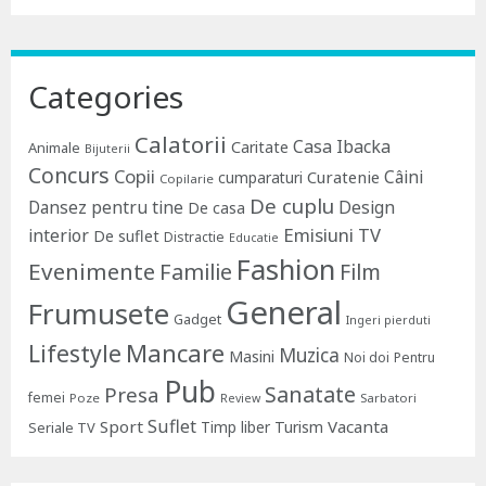
Categories
Calatorii
Casa Ibacka
Caritate
Animale
Bijuterii
Concurs
Copii
Câini
Curatenie
cumparaturi
Copilarie
De cuplu
Dansez pentru tine
Design
De casa
Emisiuni TV
interior
De suflet
Distractie
Educatie
Fashion
Evenimente
Familie
Film
General
Frumusete
Gadget
Ingeri pierduti
Lifestyle
Mancare
Muzica
Masini
Noi doi
Pentru
Pub
Sanatate
Presa
femei
Poze
Sarbatori
Review
Suflet
Sport
Vacanta
Timp liber
Turism
Seriale TV