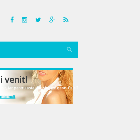
i venit!
nic, iar pentru asta dau vina pe gene. Cele înscrise în ADN-ul femeiesc.
 mai mult
t personaje de referinta ale filmului, ne-au captivat si ne-au imbogatit imagina