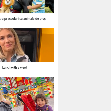
tru preșcolari cu animale de pluș.
Lunch with a view!