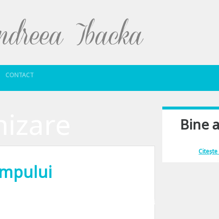
Sari la conținut
CONTACT
nizare
Bine a
Îmi place să comu
Citește
impului
ea, eroii sau creaturile diferite omului au umplut paginile cartilor, au deveni