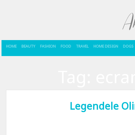
HOME
BEAUTY
FASHION
FOOD
TRAVEL
HOME DESIGN
DOGS
Tag:
ecra
Legendele Ol
Omul a fost dintotdeauna fascinat de puterile supranaturale. Divinitat