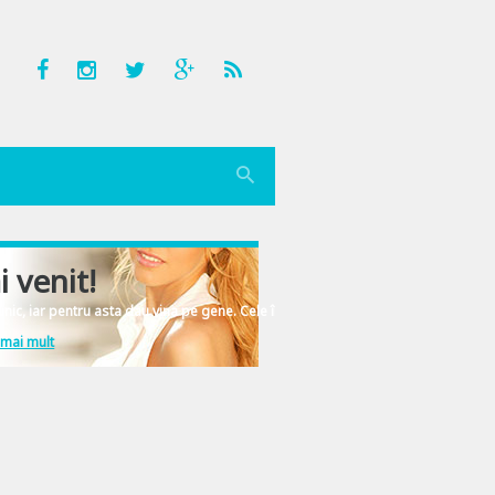
i venit!
nic, iar pentru asta dau vina pe gene. Cele înscrise în ADN-ul femeiesc.
 mai mult
a a sprijinit iniţiativa lui Cristi Şerb de a realiza un calendar cu 12 fete di