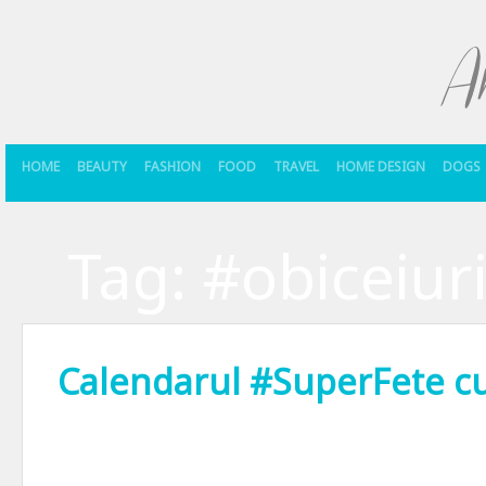
HOME
BEAUTY
FASHION
FOOD
TRAVEL
HOME DESIGN
DOGS
Tag:
#obiceiur
Calendarul #SuperFete cu
Cu 2 zile inainte de Craciun am jucat o Craciunita. Nu, n-are legatur