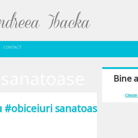
Sari la conținut
CONTACT
isanatoase
Bine a
Îmi place să comu
Citește
 #obiceiuri sanatoase
a cu mersul la mall dupa cadouri, vorbesc despre o sedinta foto. Iaurtul Activi