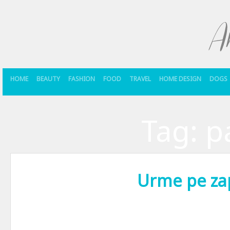
HOME
BEAUTY
FASHION
FOOD
TRAVEL
HOME DESIGN
DOGS
Tag:
p
Urme pe za
A venit, a venit iarna! 1 decembrie a fost anul asta pentru mine prim