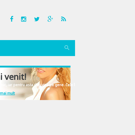
i venit!
nic, iar pentru asta dau vina pe gene. Cele înscrise în ADN-ul femeiesc.
 mai mult
, la fel si apa lui Pit, vantul mitosea a zapada, temperatura exterioara cobora