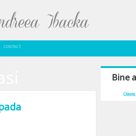
Sari la conținut
CONTACT
asi
Bine a
Îmi place să comu
Citește
pada
a zi de iarna si la propriu si la figurat. Masina era dimineata inghetata toata