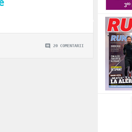
e
rile sau dialogurile sunt paragrafe, imaginile devin (sau nu) poze bune de pus
20 COMENTARII