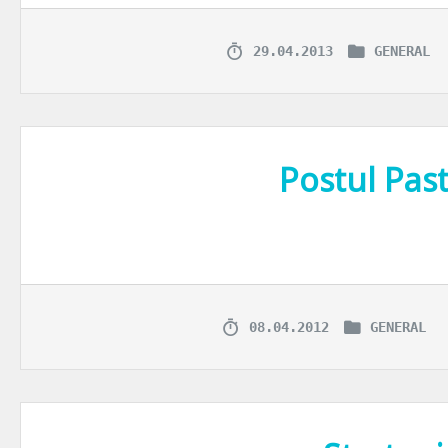
29.04.2013
GENERAL
Postul Past
Credinta in Dumnezeu nu se masoara probabil nici in numarul de vizite
08.04.2012
GENERAL