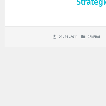
Strategi
Cand discutiile din casa se materializeaza partial in posturi, sfatu
21.01.2011
GENERAL