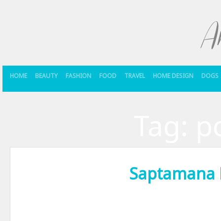
HOME
BEAUTY
FASHION
FOOD
TRAVEL
HOME DESIGN
DOGS
Tag:
p
Saptamana
E luni, dar nu orice luni. E prima zi din Saptamana Mare. Sau a Patim