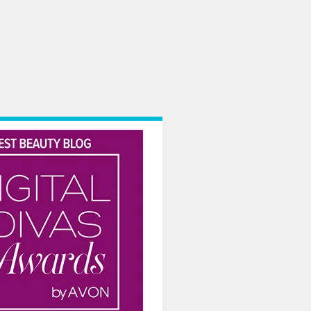
 si nici in cantitatea de carne, lapte, oua consumata. Credinta are mai degrab