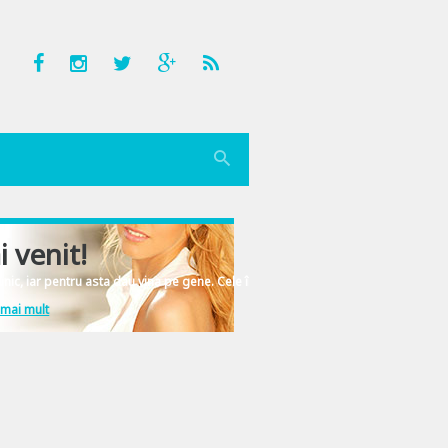
i venit!
nic, iar pentru asta dau vina pe gene. Cele înscrise în ADN-ul femeiesc.
 mai mult
ni, mai corecti, mai muncitori si mai piosi timp de o saptamana, daca ne-ar ies