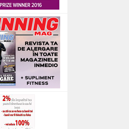
 pe blog, raspunsurile pe diferite subiecte vin sub forma de comment-uri, iar 