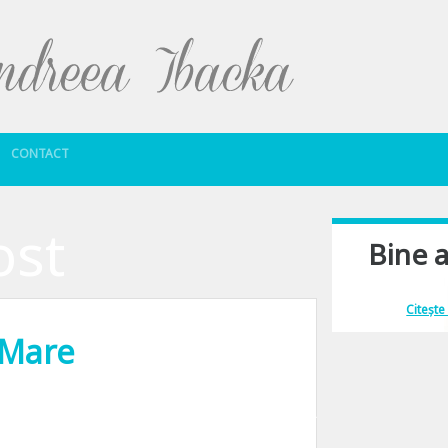
Sari la conținut
CONTACT
ost
Bine a
Îmi place să comu
Citește
 Mare
ilor, asa cum o numesc credinciosii. Si chiar daca nu-i suficient sa fim mai bu