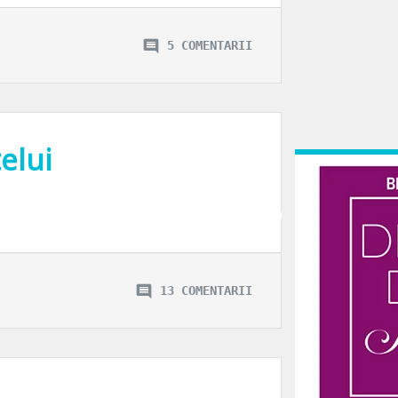
5 COMENTARII
elui
 anuale la biserica, nici in valoarea sponsorizarilor facute lacaselor de cult
13 COMENTARII