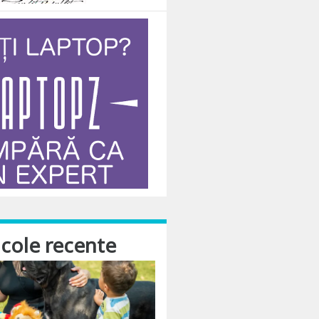
n realitate, insa, situatia nu se prezinta nicidecum in nota la care te-ai fi as
icole recente