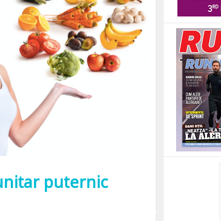
unitar puternic
tatea mecanismelor de aparare ale organismului in fata agentilor patogeni. Re