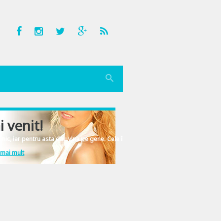
i venit!
nic, iar pentru asta dau vina pe gene. Cele înscrise în ADN-ul femeiesc.
 mai mult