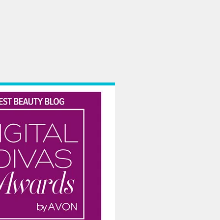
p înfierbântat. Nici nu mai știu pe unde-mi sunt batistele… Și, totuși, lucrurile