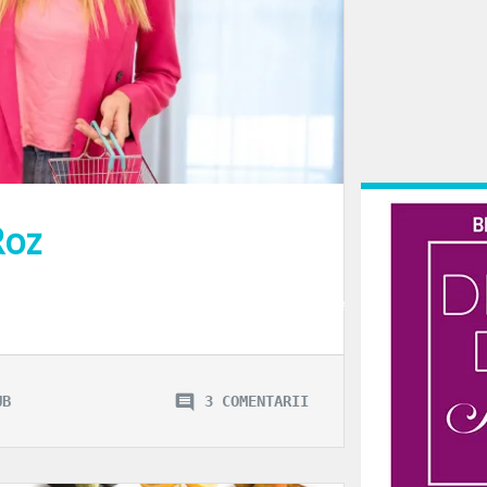
Roz
d eram mică. Să tot fie 2 – 3 ani de la ultimul nas înfundat, gât iritat ori tru
UB
3 COMENTARII