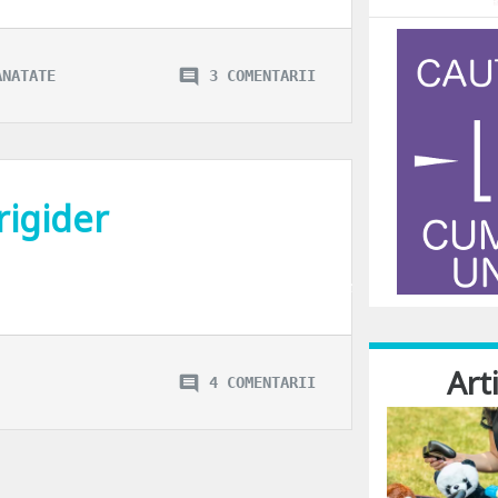
ANATATE
3 COMENTARII
rigider
igiderul. Stiu, ai putea crede ca m-a lovit inspiratia pentru vreo reteta noua. I
Art
4 COMENTARII