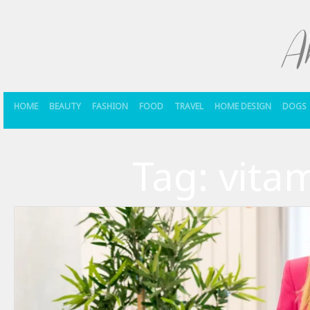
HOME
BEAUTY
FASHION
FOOD
TRAVEL
HOME DESIGN
DOGS
Tag:
vita