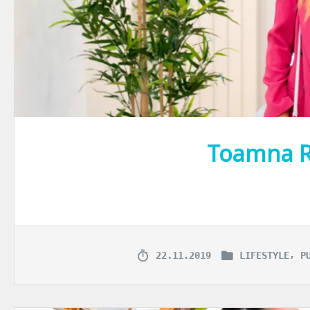
Toamna 
Nu că mă laud, dar pe cuvânt de cercetaș că n-am mai fost răcită de cân
,
22.11.2019
LIFESTYLE
P