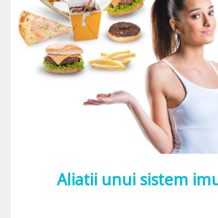
Aliatii unui sistem im
Intr-un limbaj accesibil tuturor, SISTEMUL IMUNITAR defineste totali