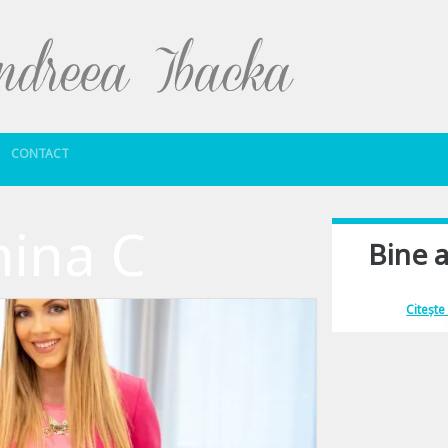
Sari la conținut
CONTACT
mina C
Bine a
Îmi place să comu
Citește