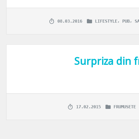
,
,
08.03.2016
LIFESTYLE
PUB
S
Surpriza din f
Mi-a venit ideea articolului aici de fata pur si simplu… deschizand fr
17.02.2015
FRUMUSETE