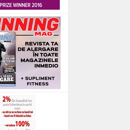
spectiv in fata substantelor biologice (toxine, veninuri), organismelor infra