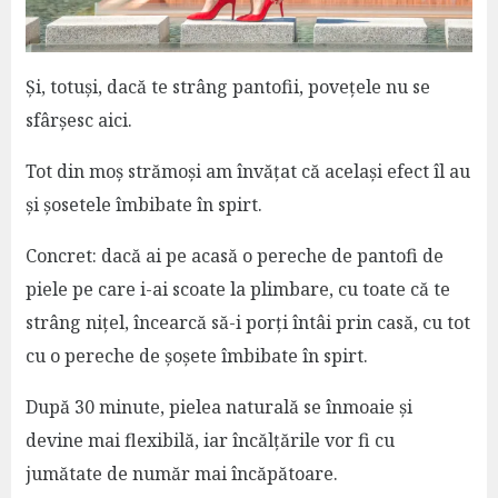
Și, totuși, dacă te strâng pantofii, povețele nu se
sfârșesc aici.
Tot din moș strămoși am învățat că același efect îl au
și șosetele îmbibate în spirt.
Concret: dacă ai pe acasă o pereche de pantofi de
piele pe care i-ai scoate la plimbare, cu toate că te
strâng nițel, încearcă să-i porți întâi prin casă, cu tot
cu o pereche de șoșete îmbibate în spirt.
După 30 minute, pielea naturală se înmoaie și
devine mai flexibilă, iar încălțările vor fi cu
jumătate de număr mai încăpătoare.