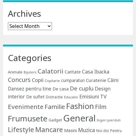
Archives
Archives
Categories
Calatorii
Casa Ibacka
Caritate
Animale
Bijuterii
Concurs
Copii
Câini
Curatenie
cumparaturi
Copilarie
De cuplu
Dansez pentru tine
Design
De casa
Emisiuni TV
interior
De suflet
Distractie
Educatie
Fashion
Evenimente
Familie
Film
General
Frumusete
Gadget
Ingeri pierduti
Lifestyle
Mancare
Muzica
Masini
Noi doi
Pentru