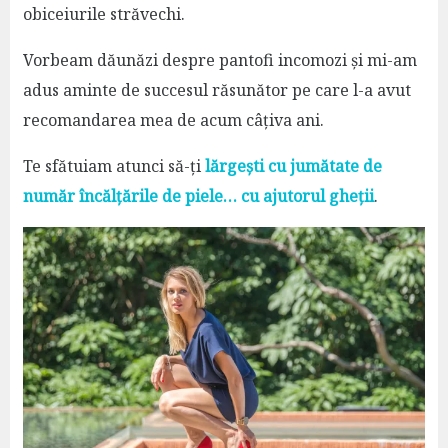
obiceiurile străvechi.
Vorbeam dăunăzi despre pantofi incomozi și mi-am
adus aminte de succesul răsunător pe care l-a avut
recomandarea mea de acum câțiva ani.
Te sfătuiam atunci să-ți
lărgești cu jumătate de
număr încălțările de piele… cu ajutorul gheții
.