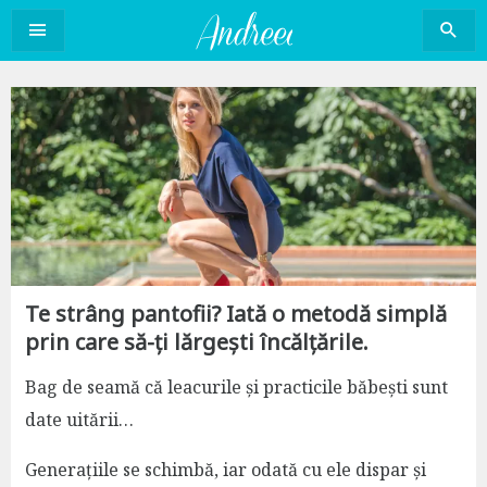
Sari
la
conținut
Te strâng pantofii? Iată o metodă simplă
prin care să-ți lărgești încălțările.
Bag de seamă că leacurile și practicile băbești sunt
date uitării…
Generațiile se schimbă, iar odată cu ele dispar și