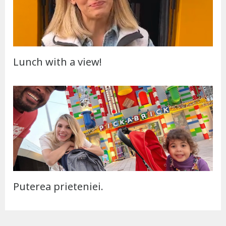
Lunch with a view!
Puterea prieteniei.