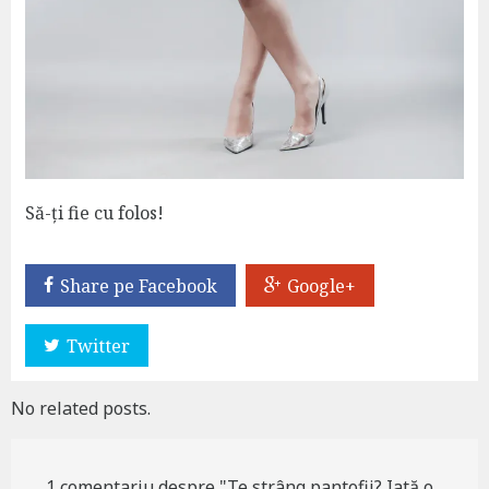
Să-ți fie cu folos!
Share pe Facebook
Google+
Twitter
No related posts.
1 comentariu despre "Te strâng pantofii? Iată o