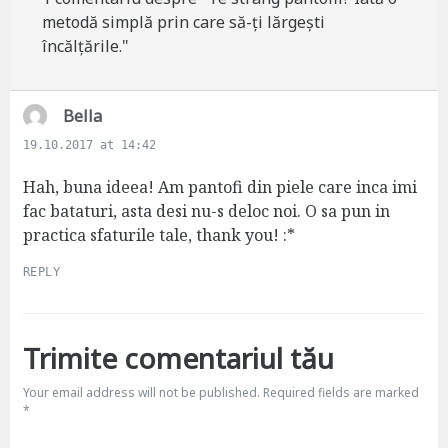
metodă simplă prin care să-ți lărgești
încălțările."
s
Bella
a
19.10.2017 at 14:42
y
s
Hah, buna ideea! Am pantofi din piele care inca imi
:
fac bataturi, asta desi nu-s deloc noi. O sa pun in
practica sfaturile tale, thank you! :*
REPLY
Trimite comentariul tău
Your email address will not be published.
Required fields are marked
*