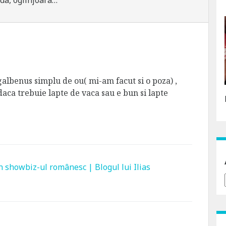
nda, oglinjoara…"
lbenus simplu de ou( mi-am facut si o poza) ,
aca trebuie lapte de vaca sau e bun si lapte
in showbiz-ul românesc | Blogul lui Ilias