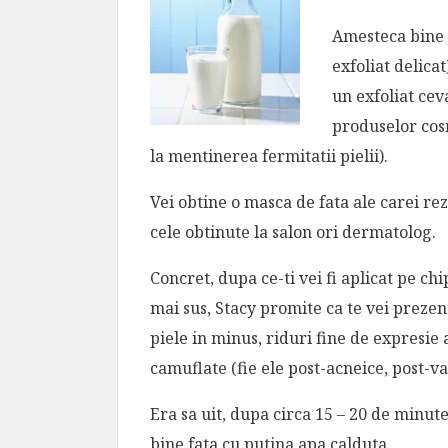
Amesteca bine
exfoliat delicat
un exfoliat cev
produselor cos
la mentinerea fermitatii pielii).
Vei obtine o masca de fata ale carei rez
cele obtinute la salon ori dermatolog.
Concret, dupa ce-ti vei fi aplicat pe ch
mai sus, Stacy promite ca te vei prezent
piele in minus, riduri fine de expresie 
camuflate (fie ele post-acneice, post-va
Era sa uit, dupa circa 15 – 20 de minute
bine fata cu putina apa calduta.