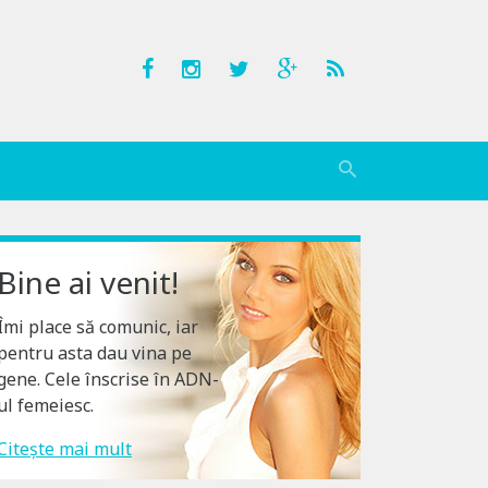
Bine ai venit!
Îmi place să comunic, iar
pentru asta dau vina pe
gene. Cele înscrise în ADN-
ul femeiesc.
Citește mai mult