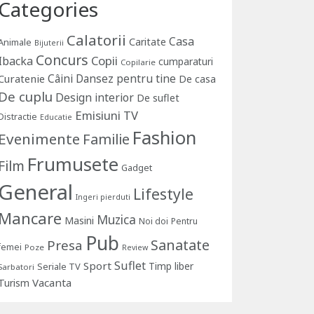
Categories
Calatorii
Casa
Caritate
Animale
Bijuterii
Concurs
Copii
Ibacka
cumparaturi
Copilarie
Câini
Dansez pentru tine
Curatenie
De casa
De cuplu
Design interior
De suflet
Emisiuni TV
Distractie
Educatie
Fashion
Evenimente
Familie
Frumusete
Film
Gadget
General
Lifestyle
Ingeri pierduti
Mancare
Muzica
Masini
Noi doi
Pentru
Pub
Sanatate
Presa
femei
Poze
Review
Suflet
Sport
Timp liber
Seriale TV
Sarbatori
Vacanta
Turism