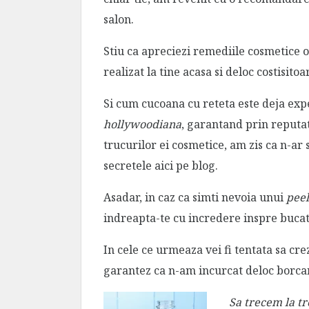
salon.
Stiu ca apreciezi remediile cosmetice 
realizat la tine acasa si deloc costisitoa
Si cum cucoana cu reteta este deja exp
hollywoodiana
, garantand prin reputat
trucurilor ei cosmetice, am zis ca n-ar s
secretele aici pe blog.
Asadar, in caz ca simti nevoia unui
peel
indreapta-te cu incredere inspre bucat
In cele ce urmeaza vei fi tentata sa crezi
garantez ca n-am incurcat deloc borca
Sa trecem la t