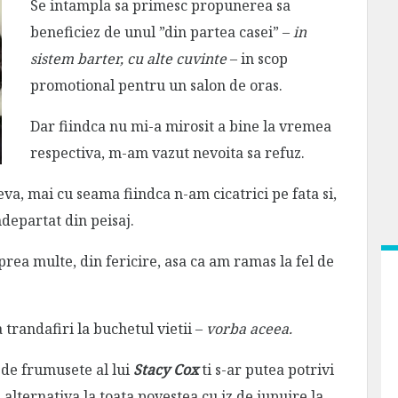
Se intampla sa primesc propunerea sa
beneficiez de unul ”din partea casei” –
in
sistem barter, cu alte cuvinte
– in scop
promotional pentru un salon de oras.
Dar fiindca nu mi-a mirosit a bine la vremea
respectiva, m-am vazut nevoita sa refuz.
va, mai cu seama fiindca n-am cicatrici pe fata si,
ndepartat din peisaj.
prea multe, din fericire, asa ca am ramas la fel de
trandafiri la buchetul vietii –
vorba aceea.
 de frumusete al lui
Stacy Cox
ti s-ar putea potrivi
alternativa la toata povestea cu iz de jupuire la