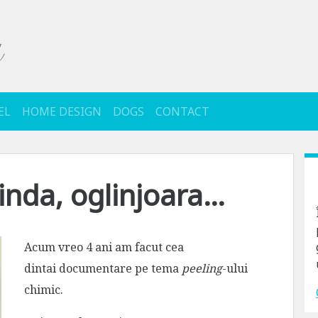
EL
HOME DESIGN
DOGS
CONTACT
linda, oglinjoara…
Acum vreo 4 ani am facut cea
dintai documentare pe tema
peeling
-ului
chimic.