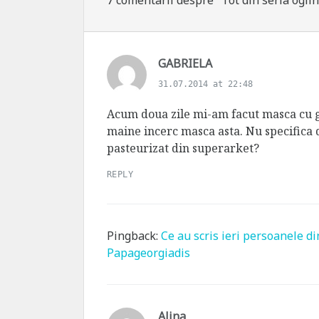
7 comentarii despre "Tot din seria ogli
s
GABRIELA
a
31.07.2014 at 22:48
y
s
Acum doua zile mi-am facut masca cu ga
:
maine incerc masca asta. Nu specifica d
pasteurizat din superarket?
REPLY
Pingback:
Ce au scris ieri persoanele d
Papageorgiadis
s
Alina