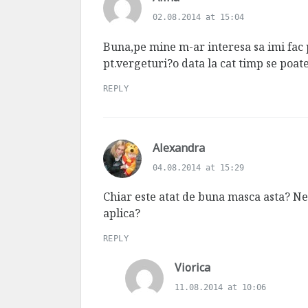
a
02.08.2014 at 15:04
y
s
Buna,pe mine m-ar interesa sa imi fac
:
pt.vergeturi?o data la cat timp se poat
REPLY
s
Alexandra
a
04.08.2014 at 15:29
y
s
Chiar este atat de buna masca asta? Ne 
:
aplica?
REPLY
s
Viorica
a
11.08.2014 at 10:06
y