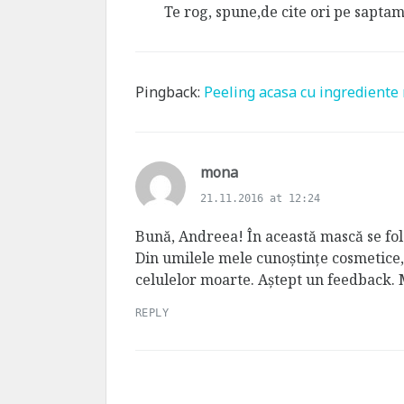
s
Te rog, spune,de cite ori pe sapta
:
Pingback:
Peeling acasa cu ingrediente 
s
mona
a
21.11.2016 at 12:24
y
s
Bună, Andreea! În această mască se fol
:
Din umilele mele cunoștințe cosmetice, 
celulelor moarte. Aștept un feedback.
REPLY