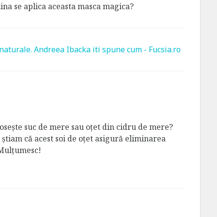
mina se aplica aceasta masca magica?
naturale. Andreea Ibacka iti spune cum - Fucsia.ro
osește suc de mere sau oțet din cidru de mere?
știam că acest soi de oțet asigură eliminarea
 Mulțumesc!