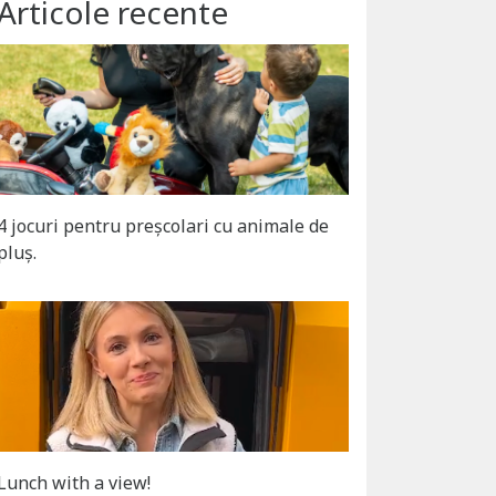
Articole recente
4 jocuri pentru preșcolari cu animale de
pluș.
Lunch with a view!