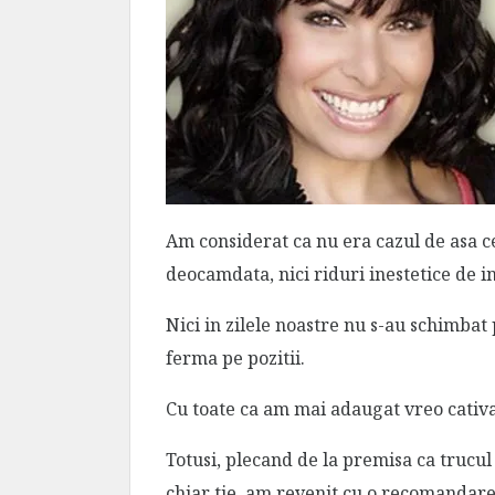
Am considerat ca nu era cazul de asa ce
deocamdata, nici riduri inestetice de i
Nici in zilele noastre nu s-au schimbat 
ferma pe pozitii.
Cu toate ca am mai adaugat vreo cativa 
Totusi, plecand de la premisa ca trucul
chiar tie, am revenit cu o recomandare 