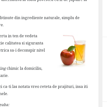
obtinute din ingrediente naturale, simplu de
re.
erta in ten de vedeta
ie calitatea si siguranta
trica sa-i deconspir nitel
ing
chimic la domiciliu,
arie.
 ca-ti las notata vreo reteta de prajituri, insa iti
nele.
reaba: