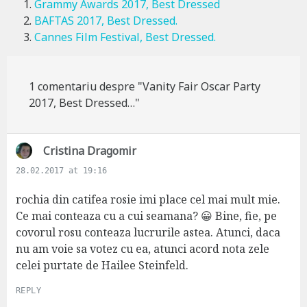
Grammy Awards 2017, Best Dressed
BAFTAS 2017, Best Dressed.
Cannes Film Festival, Best Dressed.
1 comentariu despre "Vanity Fair Oscar Party
2017, Best Dressed…"
s
Cristina Dragomir
a
28.02.2017 at 19:16
y
s
rochia din catifea rosie imi place cel mai mult mie.
:
Ce mai conteaza cu a cui seamana? 😀 Bine, fie, pe
covorul rosu conteaza lucrurile astea. Atunci, daca
nu am voie sa votez cu ea, atunci acord nota zele
celei purtate de Hailee Steinfeld.
REPLY