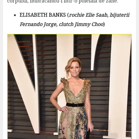
corpului, îmbrăcându-l într-o poleială de zâne.
ELISABETH BANKS (
rochie Elie Saab, bijuterii
Fernando Jorge, clutch Jimmy Choo
)