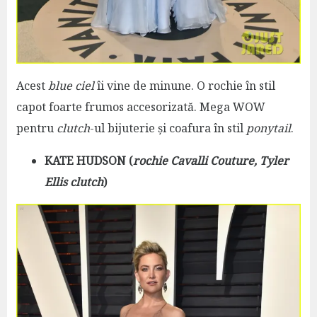
Acest
blue ciel
îi vine de minune. O rochie în stil
capot foarte frumos accesorizată. Mega WOW
pentru
clutch
-ul bijuterie și coafura în stil
ponytail
.
KATE HUDSON (
rochie Cavalli Couture, Tyler
Ellis clutch
)