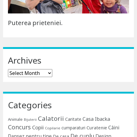
Puterea prieteniei.
Archives
Archives
Categories
Calatorii
Casa Ibacka
Caritate
Animale
Bijuterii
Concurs
Copii
Câini
Curatenie
cumparaturi
Copilarie
De cuplu
Dansez pentru tine
Design
De casa