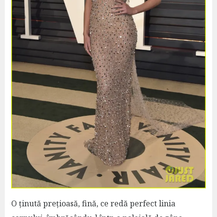
O ținută prețioasă, fină, ce redă perfect linia