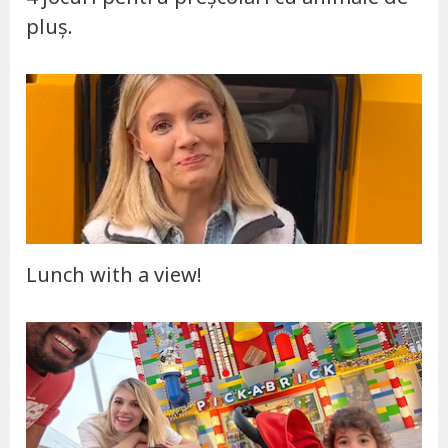
pluș.
Lunch with a view!