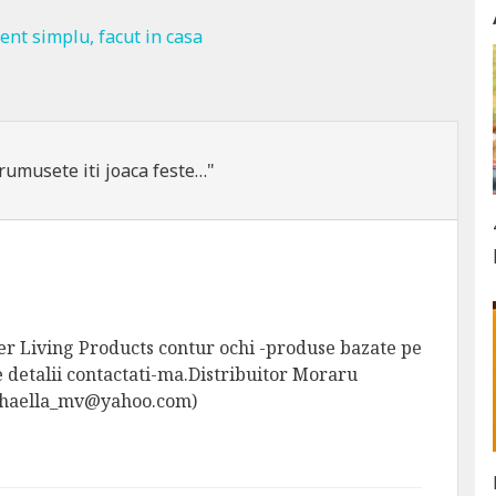
nt simplu, facut in casa
umusete iti joaca feste…"
er Living Products contur ochi -produse bazate pe
de detalii contactati-ma.Distribuitor Moraru
haella_mv@yahoo.com
)