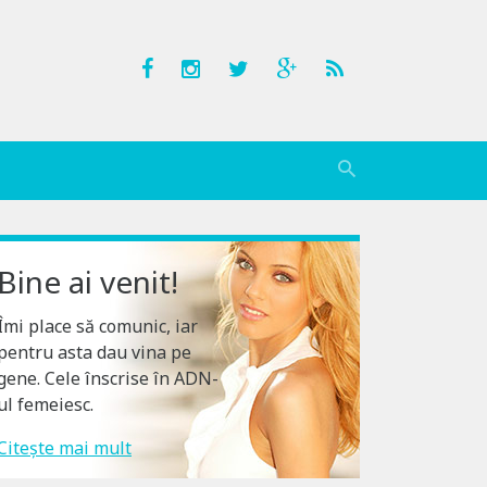
Bine ai venit!
Îmi place să comunic, iar
pentru asta dau vina pe
gene. Cele înscrise în ADN-
ul femeiesc.
Citește mai mult