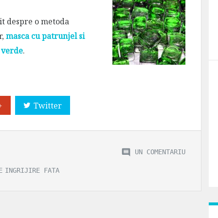
tit despre o metoda
r,
masca cu patrunjel si
 verde
.
+
Twitter
UN COMENTARIU
E
INGRIJIRE FATA