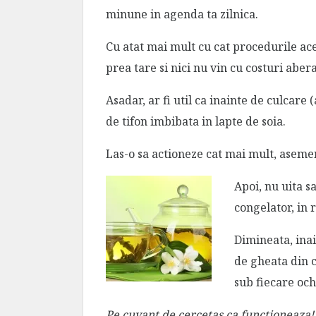
minune in agenda ta zilnica.
Cu atat mai mult cu cat procedurile ace
prea tare si nici nu vin cu costuri aber
Asadar, ar fi util ca inainte de culcare (
de tifon imbibata in lapte de soia.
Las-o sa actioneze cat mai mult, aseme
Apoi, nu uita sa
congelator, in 
Dimineata, inai
de gheata din 
sub fiecare och
Pe cuvant de cercetas ca functioneaza!