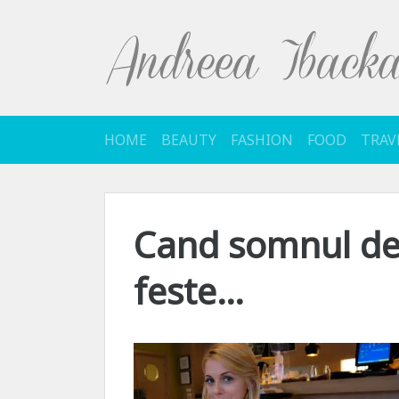
Sari
la
conținut
HOME
BEAUTY
FASHION
FOOD
TRAV
Cand somnul de 
feste…