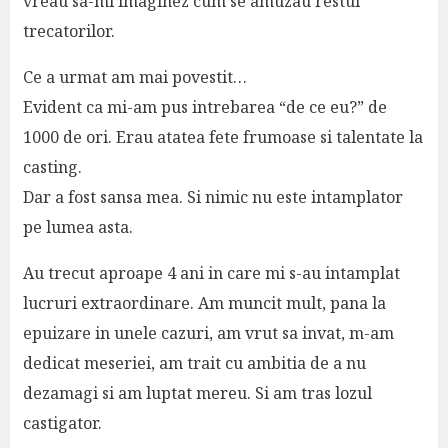
vreau sa-mi imaginez cum se amuzau restul
trecatorilor.
Ce a urmat am mai povestit…
Evident ca mi-am pus intrebarea “de ce eu?” de
1000 de ori. Erau atatea fete frumoase si talentate la
casting.
Dar a fost sansa mea. Si nimic nu este intamplator
pe lumea asta.
Au trecut aproape 4 ani in care mi s-au intamplat
lucruri extraordinare. Am muncit mult, pana la
epuizare in unele cazuri, am vrut sa invat, m-am
dedicat meseriei, am trait cu ambitia de a nu
dezamagi si am luptat mereu. Si am tras lozul
castigator.