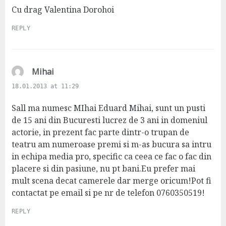
Cu drag Valentina Dorohoi
REPLY
s
Mihai
a
18.01.2013 at 11:29
y
s
Sall ma numesc MIhai Eduard Mihai, sunt un pusti
:
de 15 ani din Bucuresti lucrez de 3 ani in domeniul
actorie, in prezent fac parte dintr-o trupan de
teatru am numeroase premi si m-as bucura sa intru
in echipa media pro, specific ca ceea ce fac o fac din
placere si din pasiune, nu pt bani.Eu prefer mai
mult scena decat camerele dar merge oricum!Pot fi
contactat pe email si pe nr de telefon 0760350519!
REPLY