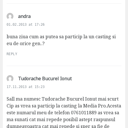
s
andra
a
01.02.2013 at 17:26
y
s
buna ziua cum as putea sa particip la un casting si
:
eu de orice gen..?
REPLY
s
Tudorache Bucurel Ionut
a
17.11.2013 at 15:23
y
s
Sall ma numesc Tudorache Bucurel Ionut mai scurt
:
Cip as vrea sa particip la casting la Media Pro.Acesta
este numarul meu de telefon 0761011889 as vrea sa
ma sunati cat mai repede posibil astept raspunsul
dumneavoastra cat mai repede si sper sa fie de