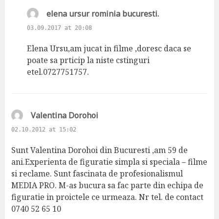
s
elena ursur rominia bucuresti.
a
03.09.2017 at 20:08
y
s
Elena Ursu,am jucat in filme ,doresc daca se
:
poate sa prticip la niste cstinguri
etel.0727751757.
s
Valentina Dorohoi
a
02.10.2012 at 15:02
y
s
Sunt Valentina Dorohoi din Bucuresti ,am 59 de
:
ani.Experienta de figuratie simpla si speciala – filme
si reclame. Sunt fascinata de profesionalismul
MEDIA PRO. M-as bucura sa fac parte din echipa de
figuratie in proictele ce urmeaza. Nr tel. de contact
0740 52 65 10