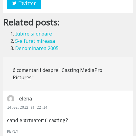
Twitter
Related posts:
Iubire si onoare
S-a furat mireasa
Denominarea 2005
6 comentarii despre "Casting MediaPro
Pictures"
s
elena
a
14.02.2012 at 22:14
y
s
cand e urmatorul casting?
:
REPLY