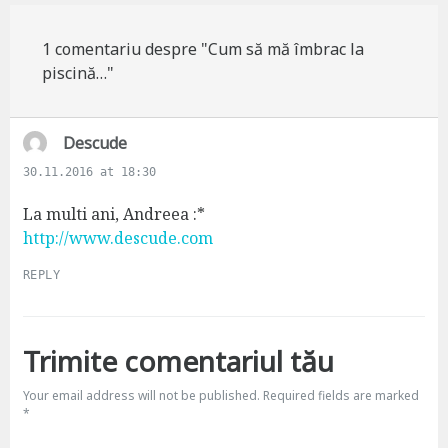
1 comentariu despre "Cum să mă îmbrac la
piscină…"
s
Descude
a
30.11.2016 at 18:30
y
s
La multi ani, Andreea :*
:
http://www.descude.com
REPLY
Trimite comentariul tău
Your email address will not be published.
Required fields are marked
*