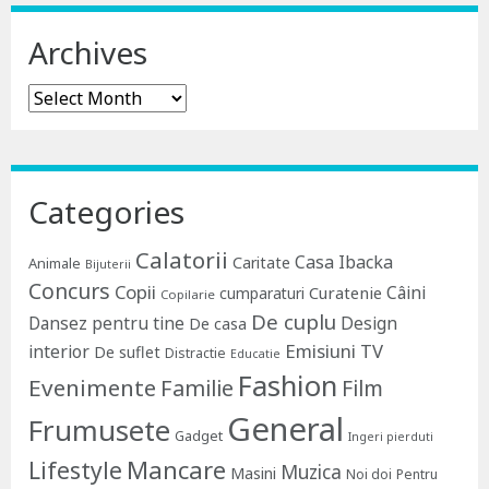
Archives
Archives
Categories
Calatorii
Casa Ibacka
Caritate
Animale
Bijuterii
Concurs
Copii
Câini
Curatenie
cumparaturi
Copilarie
De cuplu
Dansez pentru tine
Design
De casa
Emisiuni TV
interior
De suflet
Distractie
Educatie
Fashion
Evenimente
Familie
Film
General
Frumusete
Gadget
Ingeri pierduti
Lifestyle
Mancare
Muzica
Masini
Noi doi
Pentru