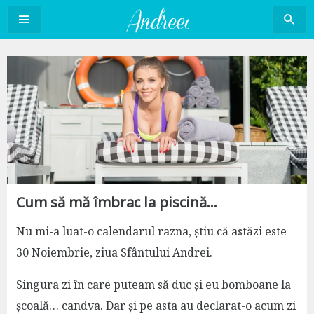
Sari
la
conținut
Cum să mă îmbrac la piscină…
Nu mi-a luat-o calendarul razna, știu că astăzi este
30 Noiembrie, ziua Sfântului Andrei.
Singura zi în care puteam să duc și eu bomboane la
școală… candva. Dar și pe asta au declarat-o acum zi