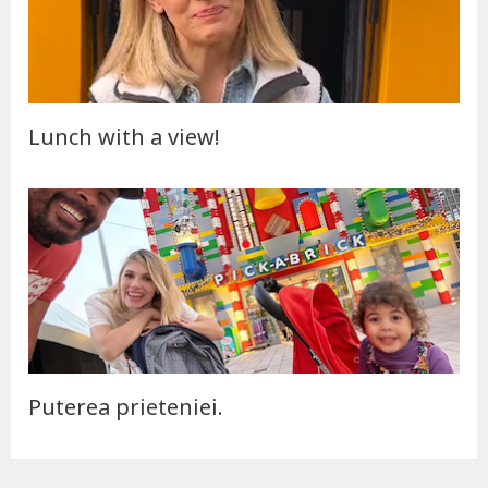
Lunch with a view!
Puterea prieteniei.