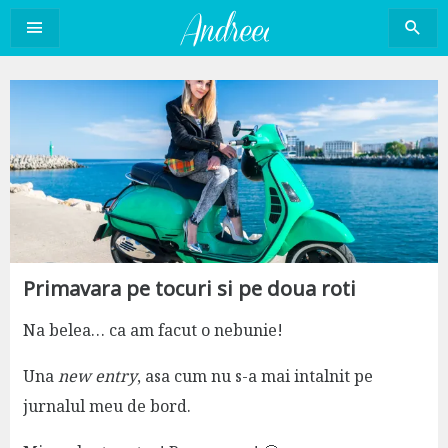
Sari
la
conținut
Primavara pe tocuri si pe doua roti
Na belea… ca am facut o nebunie!
Una
new entry
, asa cum nu s-a mai intalnit pe
jurnalul meu de bord.