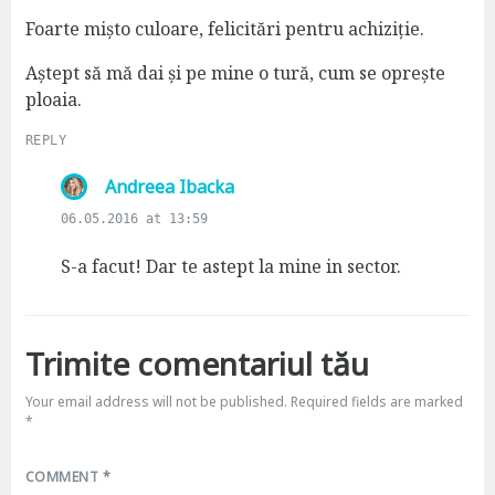
y
s
Foarte mișto culoare, felicitări pentru achiziție.
:
Aștept să mă dai și pe mine o tură, cum se oprește
ploaia.
REPLY
s
Andreea Ibacka
a
06.05.2016 at 13:59
y
s
S-a facut! Dar te astept la mine in sector.
:
Trimite comentariul tău
Your email address will not be published.
Required fields are marked
*
COMMENT
*