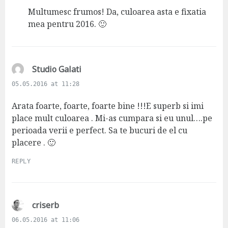
s
Multumesc frumos! Da, culoarea asta e fixatia
:
mea pentru 2016. 🙂
s
Studio Galati
a
05.05.2016 at 11:28
y
s
Arata foarte, foarte, foarte bine !!!E superb si imi
:
place mult culoarea . Mi-as cumpara si eu unul….pe
perioada verii e perfect. Sa te bucuri de el cu
placere . 🙂
REPLY
s
criserb
a
06.05.2016 at 11:06