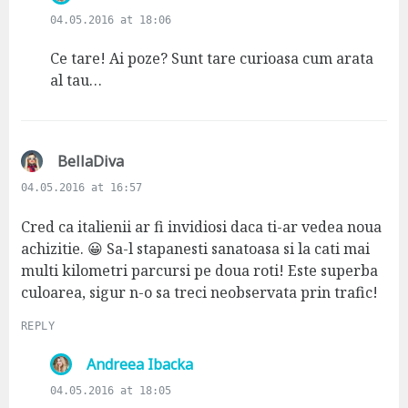
a
04.05.2016 at 18:06
y
s
Ce tare! Ai poze? Sunt tare curioasa cum arata
:
al tau…
s
BellaDiva
a
04.05.2016 at 16:57
y
s
Cred ca italienii ar fi invidiosi daca ti-ar vedea noua
:
achizitie. 😀 Sa-l stapanesti sanatoasa si la cati mai
multi kilometri parcursi pe doua roti! Este superba
culoarea, sigur n-o sa treci neobservata prin trafic!
REPLY
s
Andreea Ibacka
a
04.05.2016 at 18:05
y