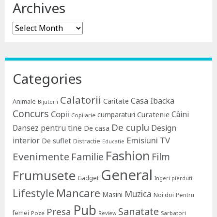
Archives
Archives
Categories
Calatorii
Casa Ibacka
Caritate
Animale
Bijuterii
Concurs
Copii
Câini
Curatenie
cumparaturi
Copilarie
De cuplu
Dansez pentru tine
Design
De casa
Emisiuni TV
interior
De suflet
Distractie
Educatie
Fashion
Evenimente
Familie
Film
General
Frumusete
Gadget
Ingeri pierduti
Lifestyle
Mancare
Muzica
Masini
Noi doi
Pentru
Pub
Sanatate
Presa
femei
Poze
Sarbatori
Review