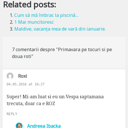
Related posts:
Cum să mă îmbrac la piscină…
1 Mai muncitoresc
Maldive, vacanța mea de vară din ianuarie.
7 comentarii despre "Primavara pe tocuri si pe
doua roti"
s
Roxi
a
04.05.2016 at 16:27
y
s
Super! Mi-am luat si eu un Vespa saptamana
:
trecuta, doar ca e ROZ
REPLY
s
Andreea Ibacka