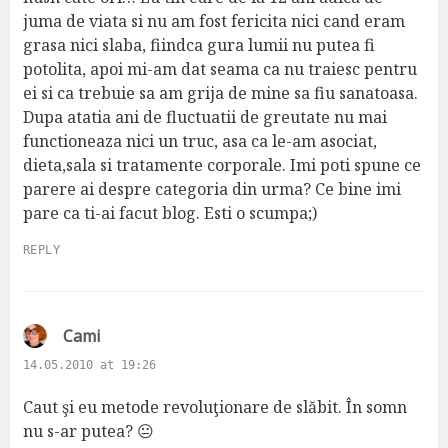
juma de viata si nu am fost fericita nici cand eram
grasa nici slaba, fiindca gura lumii nu putea fi
potolita, apoi mi-am dat seama ca nu traiesc pentru
ei si ca trebuie sa am grija de mine sa fiu sanatoasa.
Dupa atatia ani de fluctuatii de greutate nu mai
functioneaza nici un truc, asa ca le-am asociat,
dieta,sala si tratamente corporale. Imi poti spune ce
parere ai despre categoria din urma? Ce bine imi
pare ca ti-ai facut blog. Esti o scumpa;)
REPLY
s
Cami
a
14.05.2010 at 19:26
y
s
Caut şi eu metode revoluţionare de slăbit. În somn
:
nu s-ar putea? 😐