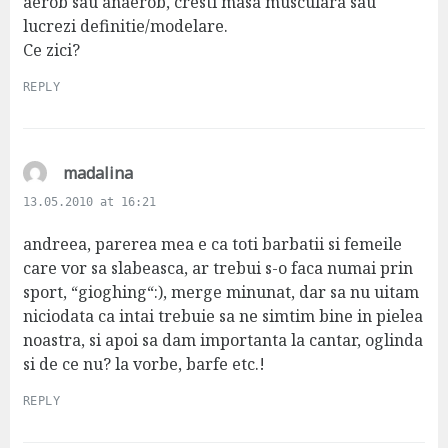
aerob sau anaerob, cresti masa musculara sau
lucrezi definitie/modelare.
Ce zici?
REPLY
s
madalina
a
13.05.2010 at 16:21
y
s
andreea, parerea mea e ca toti barbatii si femeile
:
care vor sa slabeasca, ar trebui s-o faca numai prin
sport, “gioghing“:), merge minunat, dar sa nu uitam
niciodata ca intai trebuie sa ne simtim bine in pielea
noastra, si apoi sa dam importanta la cantar, oglinda
si de ce nu? la vorbe, barfe etc.!
REPLY