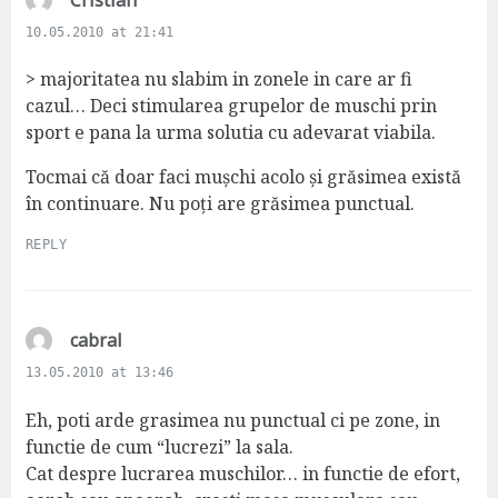
a
10.05.2010 at 21:41
y
s
> majoritatea nu slabim in zonele in care ar fi
:
cazul… Deci stimularea grupelor de muschi prin
sport e pana la urma solutia cu adevarat viabila.
Tocmai că doar faci mușchi acolo și grăsimea există
în continuare. Nu poți are grăsimea punctual.
REPLY
s
cabral
a
13.05.2010 at 13:46
y
s
Eh, poti arde grasimea nu punctual ci pe zone, in
:
functie de cum “lucrezi” la sala.
Cat despre lucrarea muschilor… in functie de efort,