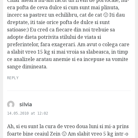
:
era pofta de ceva dulce si cum sunt mai plinuta,
incerc sa pastrez un echilibru, cat de cat 🙂 Iti dau
dreptate, iti taie orice pofta de dulce si sunt
satioase:) Eu cred ca fiecare din noi trebuie sa
adopte dieta potrivita stilului de viata si
preferintelor, fara exagerari. Am avut o colega care
a slabit vreo 15 kg si mai vroia sa slabeasca, in timp
ce analizele aratau anemie si ea incepuse sa vomite
sange dimineata.
REPLY
s
silvia
a
14.05.2010 at 12:02
y
s
Ah, si eu sunt la cura de vreo doua luni si mi-a prins
:
foarte bine ceaiul Zein 🙂 Am slabit vreo 5 kg intr-o