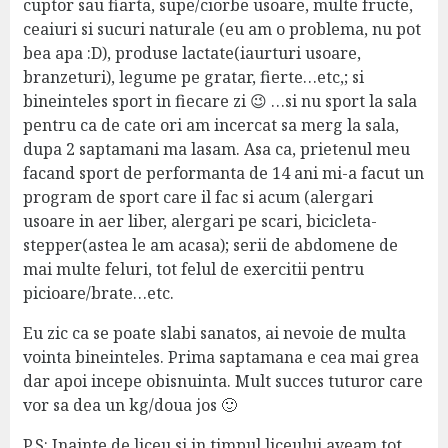
cuptor sau fiarta, supe/ciorbe usoare, multe fructe,
ceaiuri si sucuri naturale (eu am o problema, nu pot
bea apa :D), produse lactate(iaurturi usoare,
branzeturi), legume pe gratar, fierte…etc,; si
bineinteles sport in fiecare zi 😉 …si nu sport la sala
pentru ca de cate ori am incercat sa merg la sala,
dupa 2 saptamani ma lasam. Asa ca, prietenul meu
facand sport de performanta de 14 ani mi-a facut un
program de sport care il fac si acum (alergari
usoare in aer liber, alergari pe scari, bicicleta-
stepper(astea le am acasa); serii de abdomene de
mai multe feluri, tot felul de exercitii pentru
picioare/brate…etc.
Eu zic ca se poate slabi sanatos, ai nevoie de multa
vointa bineinteles. Prima saptamana e cea mai grea
dar apoi incepe obisnuinta. Mult succes tuturor care
vor sa dea un kg/doua jos 🙂
P.S: Inainte de liceu si in timpul liceului aveam tot