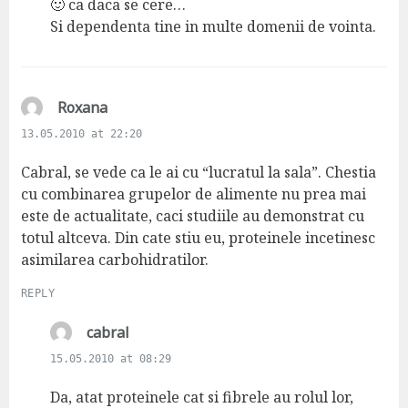
🙂 ca daca se cere…
Si dependenta tine in multe domenii de vointa.
s
Roxana
a
13.05.2010 at 22:20
y
s
Cabral, se vede ca le ai cu “lucratul la sala”. Chestia
:
cu combinarea grupelor de alimente nu prea mai
este de actualitate, caci studiile au demonstrat cu
totul altceva. Din cate stiu eu, proteinele incetinesc
asimilarea carbohidratilor.
REPLY
s
cabral
a
15.05.2010 at 08:29
y
s
Da, atat proteinele cat si fibrele au rolul lor,