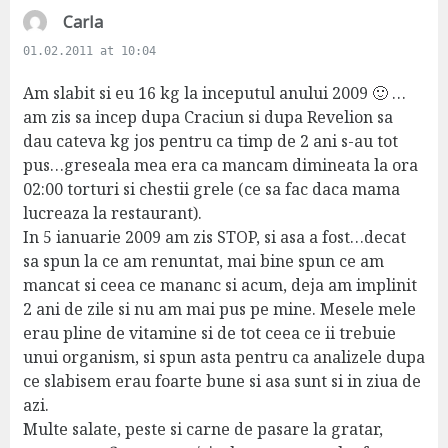
s
Carla
a
01.02.2011 at 10:04
y
s
Am slabit si eu 16 kg la inceputul anului 2009 🙂 …
:
am zis sa incep dupa Craciun si dupa Revelion sa
dau cateva kg jos pentru ca timp de 2 ani s-au tot
pus…greseala mea era ca mancam dimineata la ora
02:00 torturi si chestii grele (ce sa fac daca mama
lucreaza la restaurant).
In 5 ianuarie 2009 am zis STOP, si asa a fost…decat
sa spun la ce am renuntat, mai bine spun ce am
mancat si ceea ce mananc si acum, deja am implinit
2 ani de zile si nu am mai pus pe mine. Mesele mele
erau pline de vitamine si de tot ceea ce ii trebuie
unui organism, si spun asta pentru ca analizele dupa
ce slabisem erau foarte bune si asa sunt si in ziua de
azi.
Multe salate, peste si carne de pasare la gratar,