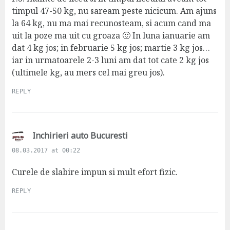
timpul 47-50 kg, nu saream peste nicicum. Am ajuns
la 64 kg, nu ma mai recunosteam, si acum cand ma
uit la poze ma uit cu groaza 🙂 In luna ianuarie am
dat 4 kg jos; in februarie 5 kg jos; martie 3 kg jos…
iar in urmatoarele 2-3 luni am dat tot cate 2 kg jos
(ultimele kg, au mers cel mai greu jos).
REPLY
s
Inchirieri auto Bucuresti
a
08.03.2017 at 00:22
y
s
Curele de slabire impun si mult efort fizic.
:
REPLY