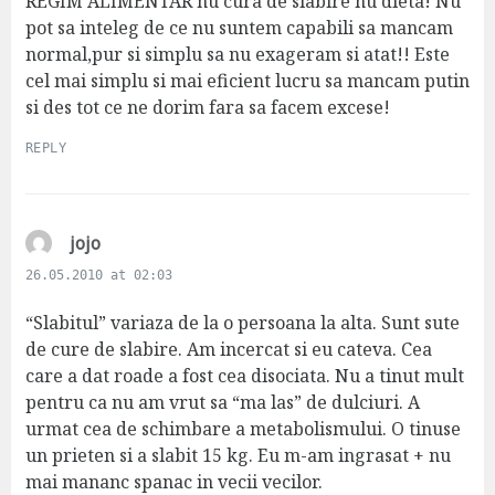
REGIM ALIMENTAR nu cura de slabire nu dieta! Nu
pot sa inteleg de ce nu suntem capabili sa mancam
normal,pur si simplu sa nu exageram si atat!! Este
cel mai simplu si mai eficient lucru sa mancam putin
si des tot ce ne dorim fara sa facem excese!
REPLY
s
jojo
a
26.05.2010 at 02:03
y
s
“Slabitul” variaza de la o persoana la alta. Sunt sute
:
de cure de slabire. Am incercat si eu cateva. Cea
care a dat roade a fost cea disociata. Nu a tinut mult
pentru ca nu am vrut sa “ma las” de dulciuri. A
urmat cea de schimbare a metabolismului. O tinuse
un prieten si a slabit 15 kg. Eu m-am ingrasat + nu
mai mananc spanac in vecii vecilor.