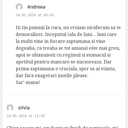
s
Andreea
a
14.05.2010 at 03:43
y
s
Iti tin pumnii la cura, nu vroiam nicidecum sa te
:
demoralizez. Inceputul (ala de luni… luni care
la multi vine in fiecare saptamana si vine
degeaba, ca treaba se tot amana) este mai greu,
apoi te obisnuiesti cu regimul si stomacul si
apetitul pentru mancare se micsoreaza. Dar
prima saptamana e cruciala, sper sa ai vointa,
dar fara exagerari inutile please.
Sar’-mana!
s
silvia
a
14.05.2010 at 11:59
y
s
Chiar aseara mi-am facut un fresh de portocale, mi-