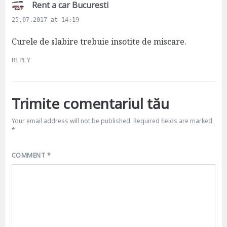
s
Rent a car Bucuresti
a
25.07.2017 at 14:19
y
s
Curele de slabire trebuie insotite de miscare.
:
REPLY
Trimite comentariul tău
Your email address will not be published.
Required fields are marked
*
COMMENT
*