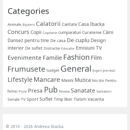
Categories
Calatorii
Casa Ibacka
Caritate
Animale
Bijuterii
Concurs
Copii
Câini
Curatenie
cumparaturi
Copilarie
De cuplu
Dansez pentru tine
Design
De casa
Emisiuni TV
interior
De suflet
Distractie
Educatie
Fashion
Evenimente
Familie
Film
General
Frumusete
Gadget
Ingeri pierduti
Lifestyle
Mancare
Muzica
Masini
Noi doi
Pentru
Pub
Sanatate
Presa
femei
Poze
Sarbatori
Review
Suflet
Sport
Vacanta
Timp liber
Turism
Seriale TV
© 2010 - 2026 Andreea Ibacka.