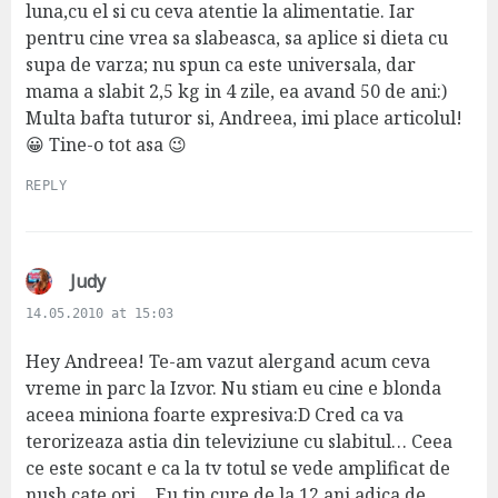
luna,cu el si cu ceva atentie la alimentatie. Iar
pentru cine vrea sa slabeasca, sa aplice si dieta cu
supa de varza; nu spun ca este universala, dar
mama a slabit 2,5 kg in 4 zile, ea avand 50 de ani:)
Multa bafta tuturor si, Andreea, imi place articolul!
😀 Tine-o tot asa 😉
REPLY
s
Judy
a
14.05.2010 at 15:03
y
s
Hey Andreea! Te-am vazut alergand acum ceva
:
vreme in parc la Izvor. Nu stiam eu cine e blonda
aceea miniona foarte expresiva:D Cred ca va
terorizeaza astia din televiziune cu slabitul… Ceea
ce este socant e ca la tv totul se vede amplificat de
nush cate ori… Eu tin cure de la 12 ani adica de