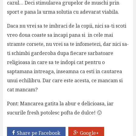
cazul… Deci stimularea grupelor de muschi prin
sport e pana la urma solutia cu adevarat viabila.
Daca nu vrei sa te imbraci de la copii, nici sa-ti scoti
vreo doua coaste sa incapi pana si in cele mai
stramte corsete, nu vrei sa te infometezi, dar nici sa-
ti schimbi garderoba dupa fiecare sarbatoare
religioasa in care sa te indopi cat pentru o
saptamana intreaga, inseamna ca esti in cautarea
unui echilibru. Dar care este acesta, ce mancam si
cat mancam?
Pont: Mancarea gatita la abur e delicioasa, iar
sucurile fresh potolesc pofta de dulce! 🙂
Share pe Facebook
Google+