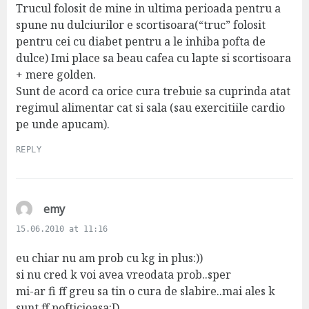
Trucul folosit de mine in ultima perioada pentru a
spune nu dulciurilor e scortisoara(“truc” folosit
pentru cei cu diabet pentru a le inhiba pofta de
dulce) Imi place sa beau cafea cu lapte si scortisoara
+ mere golden.
Sunt de acord ca orice cura trebuie sa cuprinda atat
regimul alimentar cat si sala (sau exercitiile cardio
pe unde apucam).
REPLY
s
emy
a
15.06.2010 at 11:16
y
s
eu chiar nu am prob cu kg in plus:))
:
si nu cred k voi avea vreodata prob..sper
mi-ar fi ff greu sa tin o cura de slabire..mai ales k
sunt ff pofticioasa:D