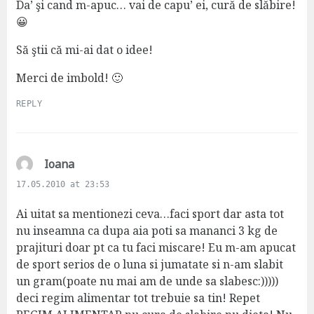
Da’ şi cand m-apuc… vai de capu’ ei, cură de slăbire!
😀
Să ştii că mi-ai dat o idee!
Merci de imbold! 🙂
REPLY
s
Ioana
a
17.05.2010 at 23:53
y
s
Ai uitat sa mentionezi ceva…faci sport dar asta tot
:
nu inseamna ca dupa aia poti sa mananci 3 kg de
prajituri doar pt ca tu faci miscare! Eu m-am apucat
de sport serios de o luna si jumatate si n-am slabit
un gram(poate nu mai am de unde sa slabesc:)))))
deci regim alimentar tot trebuie sa tin! Repet