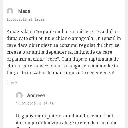
s
Mada
a
13.05.2010 at 19:22
y
s
Amageala cu “organismul meu imi cere ceva dulce”,
:
dupa cate stiu eu nu e chiar o amageala! In sensul in
care daca obisnuiesti sa consumi regulat dulciuri se
creaza o anumita dependenta, in functie de care
organismul chiar “cere”. Cam dupa o saptamana de
chin in care salivezi chiar si langa cea mai modesta
lingurita de zahar te mai calmezi. Greeeeeeeeeu!
REPLY
s
Andreea
a
14.05.2010 at 03:38
y
s
Organismului putem sa-i dam dulce un fruct,
:
dar majoritatea vom alege crema de ciocolata