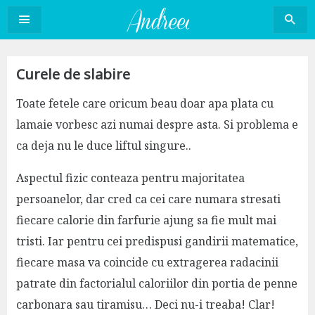
Sari
la
conținut
Curele de slabire
Toate fetele care oricum beau doar apa plata cu
lamaie vorbesc azi numai despre asta. Si problema e
ca deja nu le duce liftul singure..
Aspectul fizic conteaza pentru majoritatea
persoanelor, dar cred ca cei care numara stresati
fiecare calorie din farfurie ajung sa fie mult mai
tristi. Iar pentru cei predispusi gandirii matematice,
fiecare masa va coincide cu extragerea radacinii
patrate din factorialul caloriilor din portia de penne
carbonara sau tiramisu… Deci nu-i treaba! Clar!