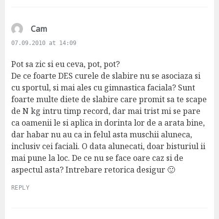
s
Cam
a
07.09.2010 at 14:09
y
s
Pot sa zic si eu ceva, pot, pot?
:
De ce foarte DES curele de slabire nu se asociaza si
cu sportul, si mai ales cu gimnastica faciala? Sunt
foarte multe diete de slabire care promit sa te scape
de N kg intru timp record, dar mai trist mi se pare
ca oamenii le si aplica in dorinta lor de a arata bine,
dar habar nu au ca in felul asta muschii aluneca,
inclusiv cei faciali. O data alunecati, doar bisturiul ii
mai pune la loc. De ce nu se face oare caz si de
aspectul asta? Intrebare retorica desigur 🙂
REPLY