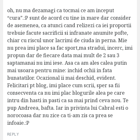
y
s
oh, nu ma dezamagi ca tocmai ce am inceput
:
“cura”.:P sunt de acord cu tine in mare dar consider
de asemenea, ca atunci cand relizezi ca iei proportii
trebuie facute sacrificii si infranate anumite pofte,
chiar cu riscul unor lacrimi de ciuda in perna. Mie
nu prea imi place sa fac sport,ma stradui, incerc, imi
propun dar de fiecare data mai mult de 2 sau 3
saptamanai nu imi iese. Asa ca am ales calea putin
mai usoara pentru mine: inchid ochii in fata
bunatatilor. Ocazional ii mai deschid, evident.
Felicitari pt blog, imi place cum scrii, sper sa fii
consecventa ca nu imi plac blogurile alea pe care
intru din hasti in pasti ca sa mai prind ceva nou. Te
pup Andreea, bafta. Iar in privinta lui Cabral esti o
norocoasa dar nu zice ca ti-am zis ca prea se
infoaie.:P
REPLY