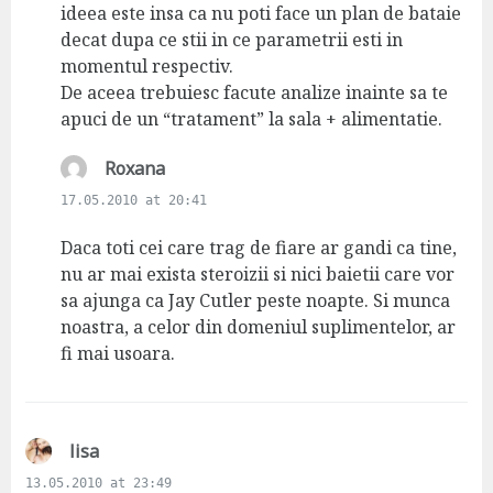
:
ideea este insa ca nu poti face un plan de bataie
decat dupa ce stii in ce parametrii esti in
momentul respectiv.
De aceea trebuiesc facute analize inainte sa te
apuci de un “tratament” la sala + alimentatie.
s
Roxana
a
17.05.2010 at 20:41
y
s
Daca toti cei care trag de fiare ar gandi ca tine,
:
nu ar mai exista steroizii si nici baietii care vor
sa ajunga ca Jay Cutler peste noapte. Si munca
noastra, a celor din domeniul suplimentelor, ar
fi mai usoara.
s
lisa
a
13.05.2010 at 23:49