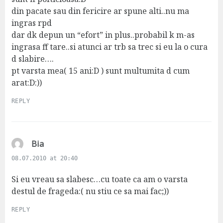
din pacate sau din fericire ar spune alti..nu ma
ingras rpd
dar dk depun un “efort” in plus..probabil k m-as
ingrasa ff tare..si atunci ar trb sa trec si eu la o cura
d slabire….
pt varsta mea( 15 ani:D ) sunt multumita d cum
arat:D:))
REPLY
s
Bia
a
08.07.2010 at 20:40
y
s
Si eu vreau sa slabesc…cu toate ca am o varsta
:
destul de frageda:( nu stiu ce sa mai fac;))
REPLY