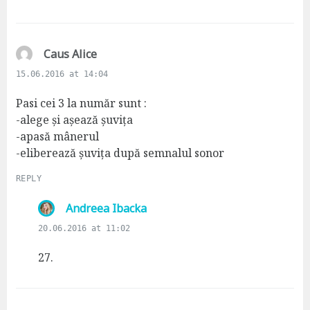
:
s
Caus Alice
a
15.06.2016 at 14:04
y
s
Pasi cei 3 la număr sunt :
:
-alege și așează șuvița
-apasă mânerul
-eliberează șuvița după semnalul sonor
REPLY
s
Andreea Ibacka
a
20.06.2016 at 11:02
y
s
27.
: