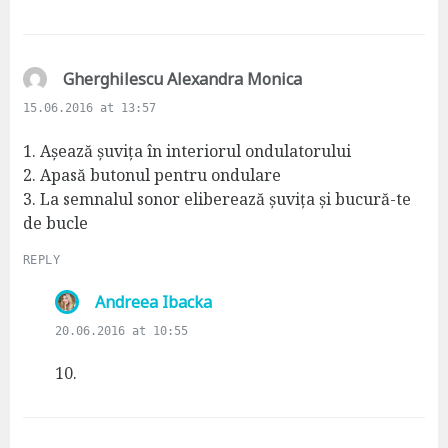
:
s
Gherghilescu Alexandra Monica
a
15.06.2016 at 13:57
y
s
1. Așează șuvița în interiorul ondulatorului
:
2. Apasă butonul pentru ondulare
3. La semnalul sonor eliberează șuvița și bucură-te
de bucle
REPLY
s
Andreea Ibacka
a
20.06.2016 at 10:55
y
s
10.
: