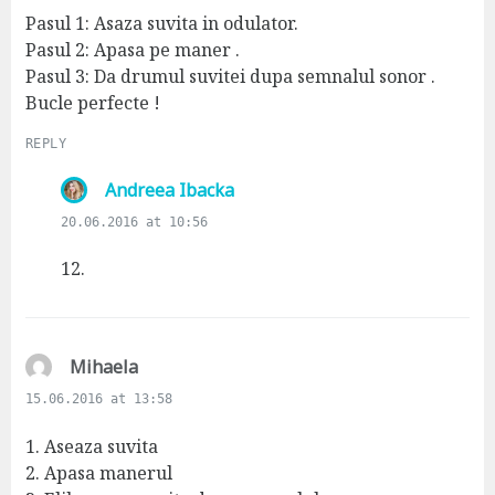
s
Pasul 1: Asaza suvita in odulator.
:
Pasul 2: Apasa pe maner .
Pasul 3: Da drumul suvitei dupa semnalul sonor .
Bucle perfecte !
REPLY
s
Andreea Ibacka
a
20.06.2016 at 10:56
y
s
12.
:
s
Mihaela
a
15.06.2016 at 13:58
y
s
1. Aseaza suvita
:
2. Apasa manerul