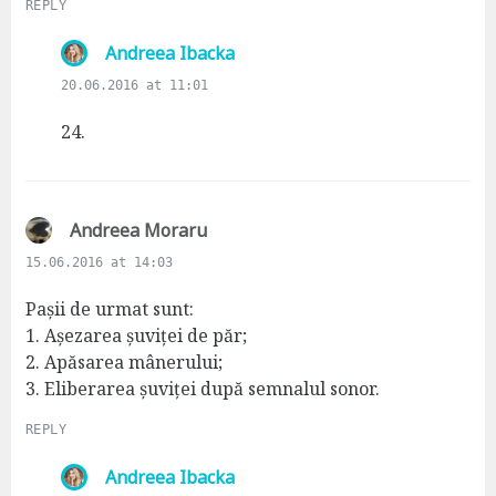
REPLY
s
Andreea Ibacka
a
20.06.2016 at 11:01
y
s
24.
:
s
Andreea Moraru
a
15.06.2016 at 14:03
y
s
Pașii de urmat sunt:
:
1. Așezarea șuviței de păr;
2. Apăsarea mânerului;
3. Eliberarea șuviței după semnalul sonor.
REPLY
s
Andreea Ibacka