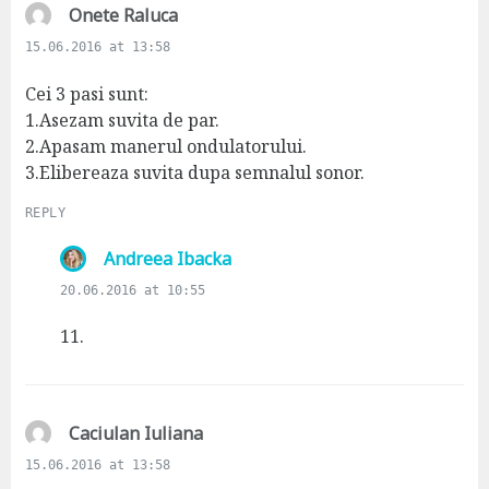
s
Onete Raluca
a
15.06.2016 at 13:58
y
s
Cei 3 pasi sunt:
:
1.Asezam suvita de par.
2.Apasam manerul ondulatorului.
3.Elibereaza suvita dupa semnalul sonor.
REPLY
s
Andreea Ibacka
a
20.06.2016 at 10:55
y
s
11.
:
s
Caciulan Iuliana
a
15.06.2016 at 13:58
y