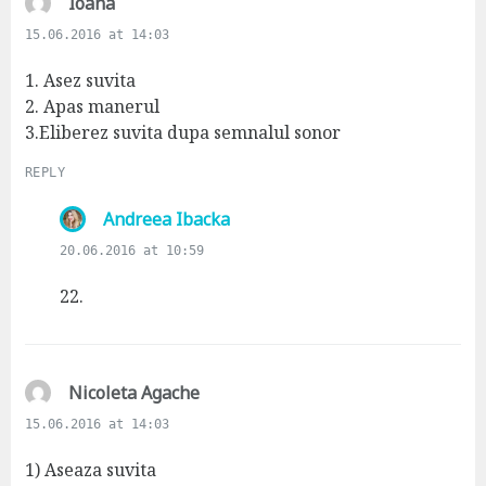
s
Ioana
a
15.06.2016 at 14:03
y
s
1. Asez suvita
:
2. Apas manerul
3.Eliberez suvita dupa semnalul sonor
REPLY
s
Andreea Ibacka
a
20.06.2016 at 10:59
y
s
22.
:
s
Nicoleta Agache
a
15.06.2016 at 14:03
y
s
1) Aseaza suvita