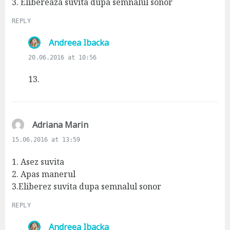
3. Elibereaza suvita dupa semnalul sonor
REPLY
s
Andreea Ibacka
a
20.06.2016 at 10:56
y
s
13.
:
s
Adriana Marin
a
15.06.2016 at 13:59
y
s
1. Asez suvita
:
2. Apas manerul
3.Eliberez suvita dupa semnalul sonor
REPLY
s
Andreea Ibacka