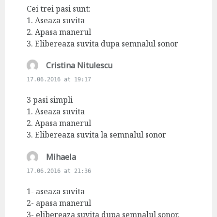
s
Cei trei pasi sunt:
:
1. Aseaza suvita
2. Apasa manerul
3. Elibereaza suvita dupa semnalul sonor
s
Cristina Nitulescu
a
17.06.2016 at 19:17
y
s
3 pasi simpli
:
1. Aseaza suvita
2. Apasa manerul
3. Elibereaza suvita la semnalul sonor
s
Mihaela
a
17.06.2016 at 21:36
y
s
1- aseaza suvita
:
2- apasa manerul
3- elibereaza suvita dupa semnalul sonor.