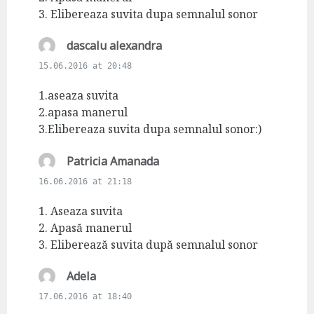
3. Elibereaza suvita dupa semnalul sonor
s
dascalu alexandra
a
15.06.2016 at 20:48
y
s
1.aseaza suvita
:
2.apasa manerul
3.Elibereaza suvita dupa semnalul sonor:)
s
Patricia Amanada
a
16.06.2016 at 21:18
y
s
1. Aseaza suvita
:
2. Apasă manerul
3. Eliberează suvita după semnalul sonor
s
Adela
a
17.06.2016 at 18:40
y