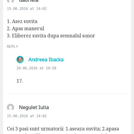
Gabriela
a
15.06.2016 at 14:02
y
s
1. Asez suvita
:
2. Apas manerul
3. Eliberez suvita dupa semnalul sonor
REPLY
s
Andreea Ibacka
a
20.06.2016 at 10:58
y
s
17.
:
s
Negulet Iulia
a
15.06.2016 at 14:02
y
s
Cei 3 pasi sunt urmatorii: 1.aseaza suvita; 2.apasa