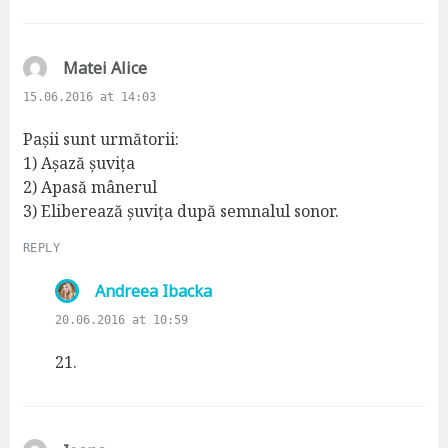
:
s
Matei Alice
a
15.06.2016 at 14:03
y
s
Pașii sunt următorii:
:
1) Așază șuvița
2) Apasă mânerul
3) Eliberează șuvița după semnalul sonor.
REPLY
s
Andreea Ibacka
a
20.06.2016 at 10:59
y
s
21.
: