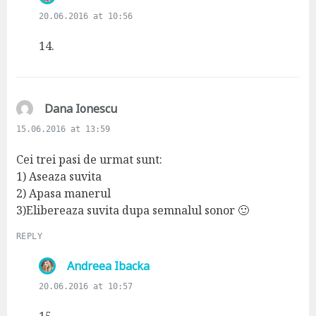
a
20.06.2016 at 10:56
y
s
14.
:
s
Dana Ionescu
a
15.06.2016 at 13:59
y
s
Cei trei pasi de urmat sunt:
:
1) Aseaza suvita
2) Apasa manerul
3)Elibereaza suvita dupa semnalul sonor 🙂
REPLY
s
Andreea Ibacka
a
20.06.2016 at 10:57
y
s