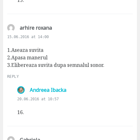
15.
:
s
arhire roxana
a
15.06.2016 at 14:00
y
s
1.Aseaza suvita
:
2.Apasa manerul
3.Elibereaza suvita dupa semnalul sonor.
REPLY
s
Andreea Ibacka
a
20.06.2016 at 10:57
y
s
16.
:
s