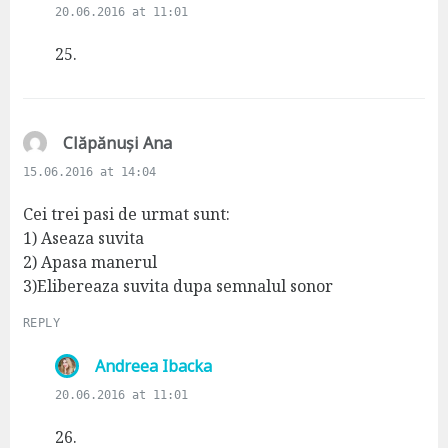
a
20.06.2016 at 11:01
y
s
25.
:
s
Clăpănuși Ana
a
15.06.2016 at 14:04
y
s
Cei trei pasi de urmat sunt:
:
1) Aseaza suvita
2) Apasa manerul
3)Elibereaza suvita dupa semnalul sonor
REPLY
s
Andreea Ibacka
a
20.06.2016 at 11:01
y
s
26.