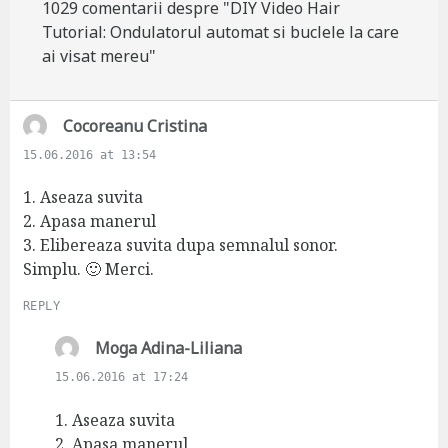
1029 comentarii despre "DIY Video Hair
Tutorial: Ondulatorul automat si buclele la care
ai visat mereu"
s
Cocoreanu Cristina
a
15.06.2016 at 13:54
y
s
1. Aseaza suvita
:
2. Apasa manerul
3. Elibereaza suvita dupa semnalul sonor.
Simplu. 🙂 Merci.
REPLY
s
Moga Adina-Liliana
a
15.06.2016 at 17:24
y
s
1. Aseaza suvita
:
2. Apasa manerul