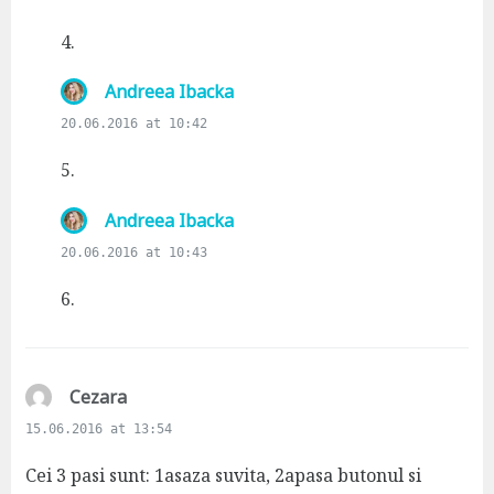
y
s
4.
:
s
Andreea Ibacka
a
20.06.2016 at 10:42
y
s
5.
:
s
Andreea Ibacka
a
20.06.2016 at 10:43
y
s
6.
:
s
Cezara
a
15.06.2016 at 13:54
y
s
Cei 3 pasi sunt: 1asaza suvita, 2apasa butonul si