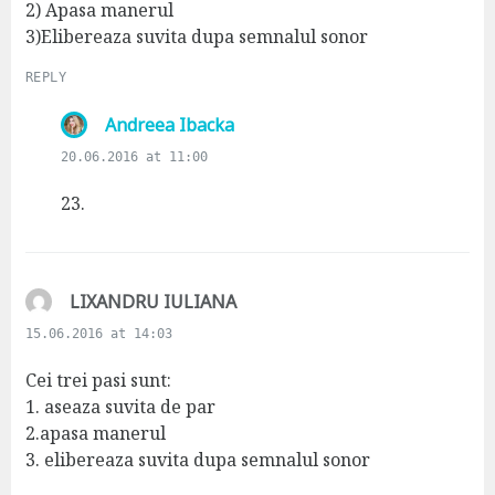
:
2) Apasa manerul
3)Elibereaza suvita dupa semnalul sonor
REPLY
s
Andreea Ibacka
a
20.06.2016 at 11:00
y
s
23.
:
s
LIXANDRU IULIANA
a
15.06.2016 at 14:03
y
s
Cei trei pasi sunt:
:
1. aseaza suvita de par
2.apasa manerul
3. elibereaza suvita dupa semnalul sonor