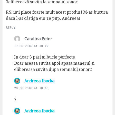
:
3eliberează suvita la semnalul sonor.
P.S. imi place foarte mult acest produs! M-as bucura
daca l-as câstiga eu! Te pup, Andreea!
REPLY
s
Catalina Peter
a
17.06.2016 at 18:19
y
s
In doar 3 pasi ai bucle perfecte
:
Doar aseaza suvita apoi apasa manerul si
elibereaza suvita dupa semnalul sonor:)
s
Andreea Ibacka
a
20.06.2016 at 10:46
y
s
7.
:
s
Andreea Ibacka