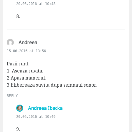
a
20.06.2016 at 10:48
y
s
8.
:
s
Andreea
a
15.06.2016 at 13:56
y
s
Pasii sunt:
:
1. Aseaza suvita.
2.Apasa manerul.
3.Elibereaza suvita dupa semnaul sonor.
REPLY
s
Andreea Ibacka
a
20.06.2016 at 10:49
y
s
9.