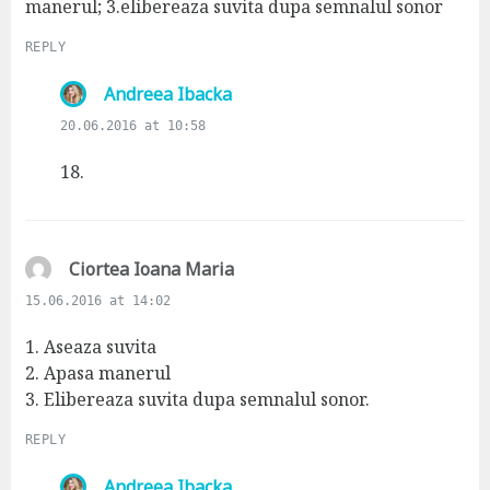
:
manerul; 3.elibereaza suvita dupa semnalul sonor
REPLY
s
Andreea Ibacka
a
20.06.2016 at 10:58
y
s
18.
:
s
Ciortea Ioana Maria
a
15.06.2016 at 14:02
y
s
1. Aseaza suvita
:
2. Apasa manerul
3. Elibereaza suvita dupa semnalul sonor.
REPLY
s
Andreea Ibacka