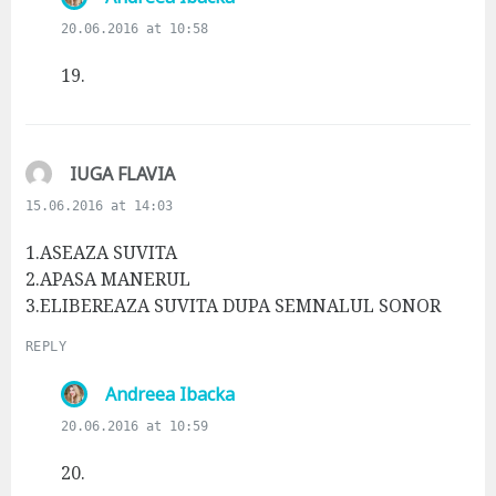
a
20.06.2016 at 10:58
y
s
19.
:
s
IUGA FLAVIA
a
15.06.2016 at 14:03
y
s
1.ASEAZA SUVITA
:
2.APASA MANERUL
3.ELIBEREAZA SUVITA DUPA SEMNALUL SONOR
REPLY
s
Andreea Ibacka
a
20.06.2016 at 10:59
y
s
20.