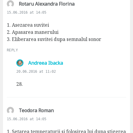
s
Rotaru Alexandra Florina
a
15.06.2016 at 14:05
y
s
1. Asezarea suvitei
:
2. Apasarea manerului
3. Eliberarea suvitei dupa semnalul sonor
REPLY
s
Andreea Ibacka
a
20.06.2016 at 11:02
y
s
28.
:
s
Teodora Roman
a
15.06.2016 at 14:05
y
s
1. Setarea temperaturii si folosirea lui dupa stigerea