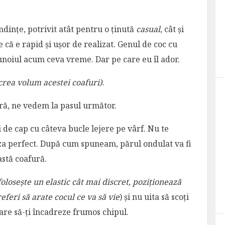
endințe, potrivit atât pentru o ținută
casual
, cât și
că e rapid și ușor de realizat. Genul de coc cu
noiul acum ceva vreme. Dar pe care eu îl ador.
crea volum acestei coafuri)
.
ră, ne vedem la pasul următor.
i de cap cu câteva bucle lejere pe vârf. Nu te
iza perfect. După cum spuneam, părul ondulat va fi
stă coafură.
folosește un elastic cât mai discret, poziționează
feri să arate cocul ce va să vie
) și nu uita să scoți
are să-ți încadreze frumos chipul.