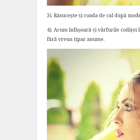
3). Răsucește-ți coada de cal după mod
4). Acum înfășoară-ți vârfurile codiței 
fără vreun tipar anume.