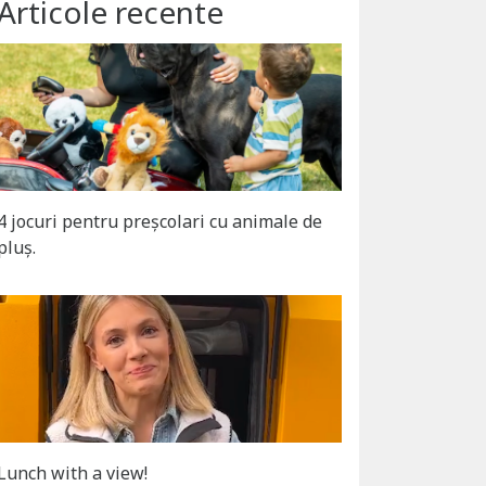
Articole recente
4 jocuri pentru preșcolari cu animale de
pluș.
Lunch with a view!