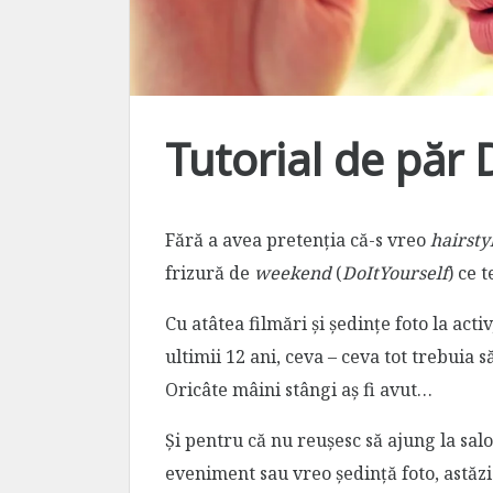
Tutorial de păr 
Fără a avea pretenția că-s vreo
hairstyl
frizură de
weekend
(
DoItYourself
) ce 
Cu atâtea filmări și ședințe foto la acti
ultimii 12 ani, ceva – ceva tot trebuia s
Oricâte mâini stângi aș fi avut…
Și pentru că nu reușesc să ajung la sa
eveniment sau vreo ședință foto, astăzi 