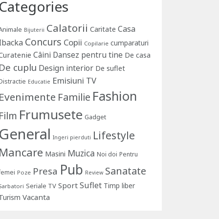
Categories
Calatorii
Casa
Caritate
Animale
Bijuterii
Concurs
Copii
Ibacka
cumparaturi
Copilarie
Câini
Dansez pentru tine
Curatenie
De casa
De cuplu
Design interior
De suflet
Emisiuni TV
Distractie
Educatie
Fashion
Evenimente
Familie
Frumusete
Film
Gadget
General
Lifestyle
Ingeri pierduti
Mancare
Muzica
Masini
Noi doi
Pentru
Pub
Sanatate
Presa
femei
Poze
Review
Suflet
Sport
Timp liber
Seriale TV
Sarbatori
Vacanta
Turism