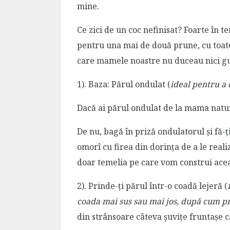
mine.
Ce zici de un coc nefinisat? Foarte în t
pentru una mai de două prune, cu toate 
care mamele noastre nu duceau nici gu
1). Baza: Părul ondulat (
ideal pentru a 
Dacă ai părul ondulat de la mama natu
De nu, bagă în priză ondulatorul și fă-ț
omorî cu firea din dorința de a le real
doar temelia pe care vom construi acea
2). Prinde-ți părul într-o coadă lejeră (
coada mai sus sau mai jos, după cum pre
din strânsoare câteva șuvițe fruntașe c