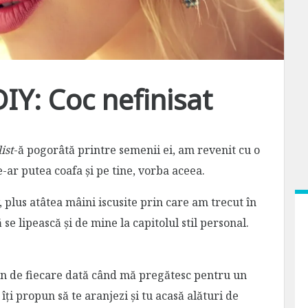
DIY: Coc nefinisat
ist
-ă pogorâtă printre semenii ei, am revenit cu o
te-ar putea coafa și pe tine, vorba aceea.
v, plus atâtea mâini iscusite prin care am trecut în
ă se lipească și de mine la capitolul stil personal.
lon de fiecare dată când mă pregătesc pentru un
îți propun să te aranjezi și tu acasă alături de