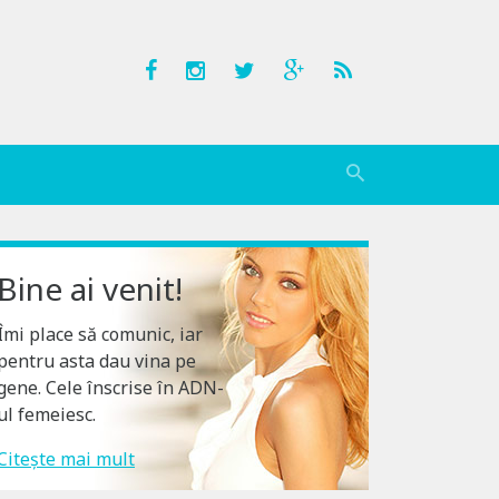
Bine ai venit!
Îmi place să comunic, iar
pentru asta dau vina pe
gene. Cele înscrise în ADN-
ul femeiesc.
Citește mai mult