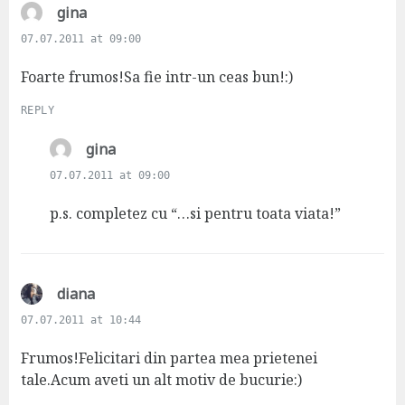
s
gina
a
07.07.2011 at 09:00
y
s
Foarte frumos!Sa fie intr-un ceas bun!:)
:
REPLY
s
gina
a
07.07.2011 at 09:00
y
s
p.s. completez cu “…si pentru toata viata!”
:
s
diana
a
07.07.2011 at 10:44
y
s
Frumos!Felicitari din partea mea prietenei
:
tale.Acum aveti un alt motiv de bucurie:)