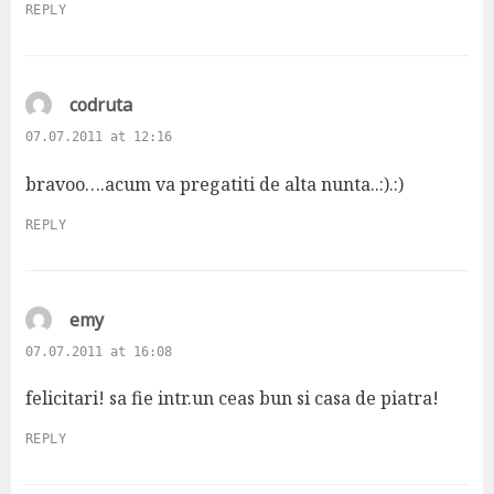
REPLY
s
codruta
a
07.07.2011 at 12:16
y
s
bravoo….acum va pregatiti de alta nunta..:).:)
:
REPLY
s
emy
a
07.07.2011 at 16:08
y
s
felicitari! sa fie intr.un ceas bun si casa de piatra!
:
REPLY