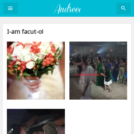
Sari
la
conținut
I-am facut-o!