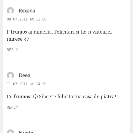
s
Roxana
a
08.07.2011 at 11:58
y
s
F frumos ai nimerit.. Felicitari si tie si viitoarei
:
mirese 🙂
REPLY
s
Deea
a
11.07.2011 at 14:20
y
s
Ce frumos! 🙂 Sincere felicitari si casa de piatra!
:
REPLY
s