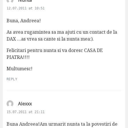
Nunta
a
12.07.2011 at 10:51
y
s
Buna, Andreea!
:
As avea rugamintea sa ma ajuti cu un contact de la
DAX …as vrea sa cante si la nunta mea:).
Felicitari pentru nunta si va doresc CASA DE
PIATRA!!!!
Multumesc!
REPLY
s
Alexxx
a
15.07.2011 at 21:11
y
s
Buna Andreea!Am urmarit nunta ta la povestiri de