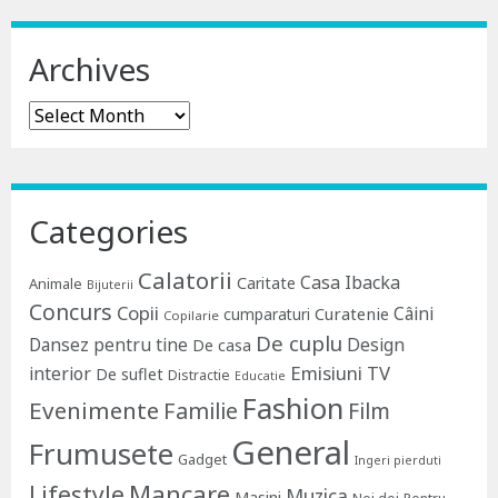
Archives
Archives
Categories
Calatorii
Casa Ibacka
Caritate
Animale
Bijuterii
Concurs
Copii
Câini
Curatenie
cumparaturi
Copilarie
De cuplu
Dansez pentru tine
Design
De casa
Emisiuni TV
interior
De suflet
Distractie
Educatie
Fashion
Evenimente
Familie
Film
General
Frumusete
Gadget
Ingeri pierduti
Lifestyle
Mancare
Muzica
Masini