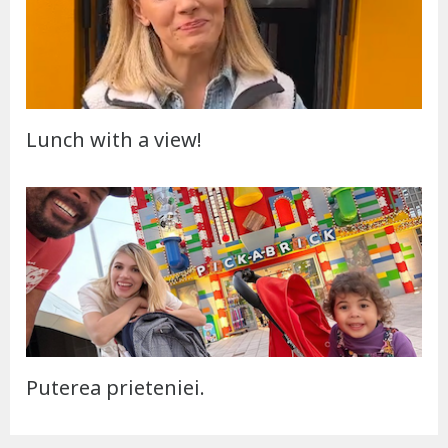
Lunch with a view!
Puterea prieteniei.