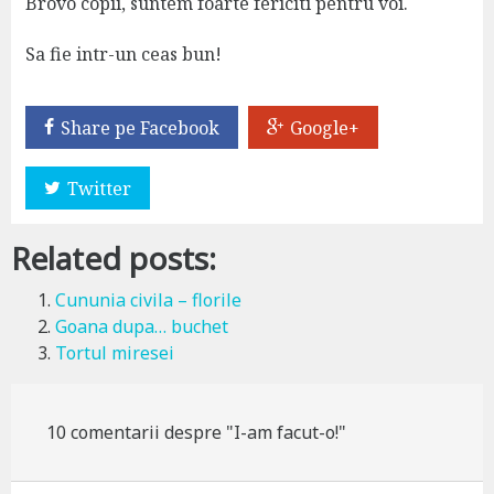
Brovo copii, suntem foarte fericiti pentru voi.
Sa fie intr-un ceas bun!
Share pe Facebook
Google+
Twitter
Related posts:
Cununia civila – florile
Goana dupa… buchet
Tortul miresei
10 comentarii despre "I-am facut-o!"