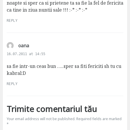
:
noapte si sper ca si prietene ta sa fie la fel de fericita
ca tine in ziua nuntii sale !!! :-* :-* :-*
REPLY
s
oana
a
16.07.2011 at 14:55
y
s
sa fie intr-un ceas bun …..sper sa fiti fericiti sh tu cu
:
kabral:D
REPLY
Trimite comentariul tău
Your email address will not be published.
Required fields are marked
*