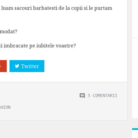
ne luam sacouri barbatesti de la copii si le purtam
demodat?
ti imbracate pe iubitele voastre?
+
Twitter
5 COMENTARII
SHION