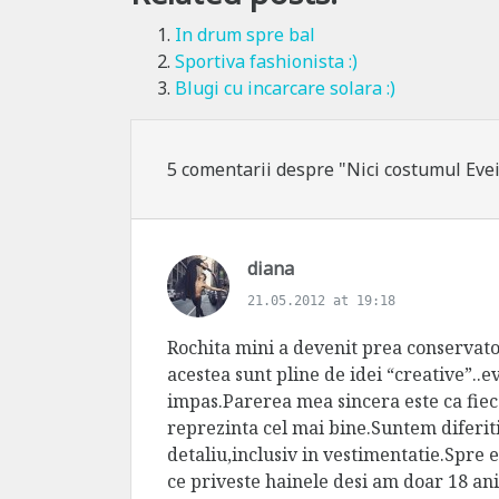
In drum spre bal
Sportiva fashionista :)
Blugi cu incarcare solara :)
5 comentarii despre "Nici costumul Evei
s
diana
a
21.05.2012 at 19:18
y
s
Rochita mini a devenit prea conservato
:
acestea sunt pline de idei “creative”..e
impas.Parerea mea sincera este ca fiec
reprezinta cel mai bine.Suntem diferiti
detaliu,inclusiv in vestimentatie.Spre
ce priveste hainele desi am doar 18 ani