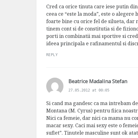
s
Cred ca orice tinuta care iese putin din
:
ceea ce “este la moda”, este o alegere 
foarte bine cu orice fel de silueta, dar n
tinem cont si de constitutia si de fizio
porti in combinatii mai sportive si cre
ideea principala e rafinamentul si discr
REPLY
s
Beatrice Madalina Stefan
a
27.05.2012 at 00:05
y
s
Si cand ma gandesc ca ma intrebam de
:
Montana (M. Cyrus) pentru fiica noast
Nici ca femeie, dar nici ca mama nu co
macar sexy. Caci mai sexy este o femei
suflet”. Tinutele masculine sunt ok atat