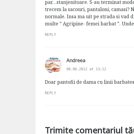
par…stanjenitoare. S-au terminat model
trecem la sacouri, pantaloni, camasi? N
normale. Insa ma uit pe strada si vad d
multe ” Agripine- femei barbat ”. Unde 
REPLY
s
Andreea
a
08.06.2012 at 13:12
y
s
Doar pantofii de dama cu linii barbatest
:
REPLY
Trimite comentariul tă