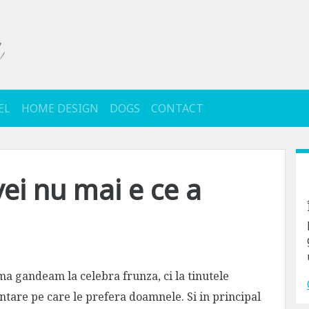
EL
HOME DESIGN
DOGS
CONTACT
ei nu mai e ce a
ma gandeam la celebra frunza, ci la tinutele
ntare pe care le prefera doamnele. Si in principal