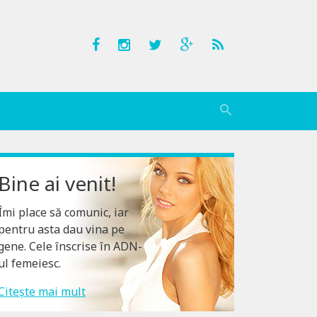
Bine ai venit!
Îmi place să comunic, iar
pentru asta dau vina pe
gene. Cele înscrise în ADN-
ul femeiesc.
Citește mai mult