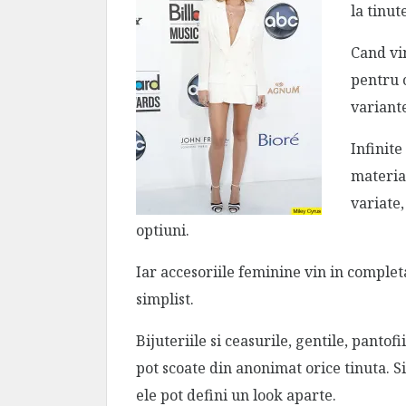
la tinut
Cand vi
pentru 
variante
Infinite
materia
variate,
optiuni.
Iar accesoriile feminine vin in complet
simplist.
Bijuteriile si ceasurile, gentile, pantofi
pot scoate din anonimat orice tinuta. S
ele pot defini un look aparte.