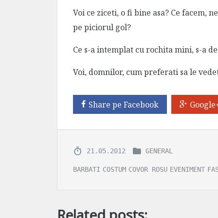
Voi ce ziceti, o fi bine asa? Ce facem, 
pe piciorul gol?
Ce s-a intemplat cu rochita mini, s-a 
Voi, domnilor, cum preferati sa le vede
Share pe Facebook
Google
21.05.2012
GENERAL
BARBATI
COSTUM
COVOR ROSU
EVENIMENT
FA
Related posts: