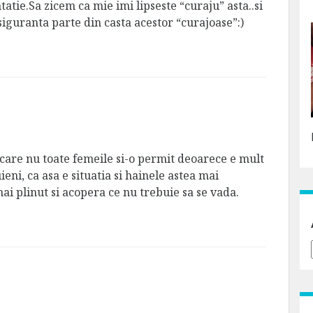
tie.Sa zicem ca mie imi lipseste “curaju” asta..si
siguranta parte din casta acestor “curajoase”:)
 care nu toate femeile si-o permit deoarece e mult
eni, ca asa e situatia si hainele astea mai
ai plinut si acopera ce nu trebuie sa se vada.