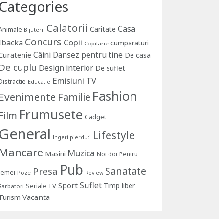
Categories
Calatorii
Casa
Caritate
Animale
Bijuterii
Concurs
Copii
Ibacka
cumparaturi
Copilarie
Câini
Dansez pentru tine
Curatenie
De casa
De cuplu
Design interior
De suflet
Emisiuni TV
Distractie
Educatie
Fashion
Evenimente
Familie
Frumusete
Film
Gadget
General
Lifestyle
Ingeri pierduti
Mancare
Muzica
Masini
Noi doi
Pentru
Pub
Sanatate
Presa
femei
Poze
Review
Suflet
Sport
Timp liber
Seriale TV
Sarbatori
Vacanta
Turism