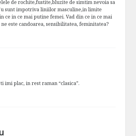
ele de rochite,fustite,bluzite de simtim nevoia sa
u sunt impotriva liniilor masculine,in limite
in ce in ce mai putine femei. Vad din ce in ce mai
ne este candoarea, sensibilitatea, feminitatea?
i imi plac, in rest raman “clasica”.
u