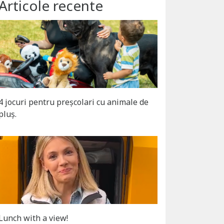
Articole recente
4 jocuri pentru preșcolari cu animale de
pluș.
Lunch with a view!