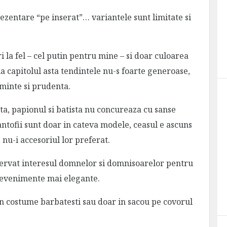
ezentare “pe inserat”… variantele sunt limitate si
 la fel – cel putin pentru mine – si doar culoarea
la capitolul asta tendintele nu-s foarte generoase,
minte si prudenta.
ta, papionul si batista nu concureaza cu sanse
antofii sunt doar in cateva modele, ceasul e ascuns
 nu-i accesoriul lor preferat.
servat interesul domnelor si domnisoarelor pentru
la evenimente mai elegante.
e in costume barbatesti sau doar in sacou pe covorul