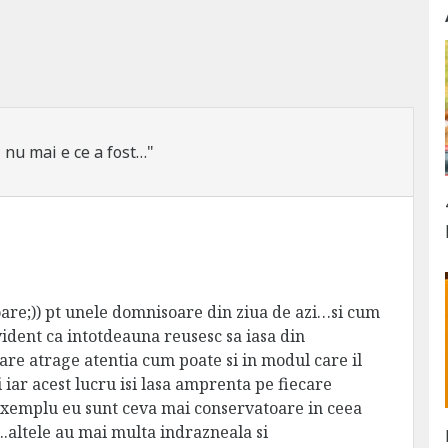
 nu mai e ce a fost…"
are;)) pt unele domnisoare din ziua de azi…si cum
vident ca intotdeauna reusesc sa iasa din
are atrage atentia cum poate si in modul care il
 iar acest lucru isi lasa amprenta pe fiecare
 exemplu eu sunt ceva mai conservatoare in ceea
..altele au mai multa indrazneala si