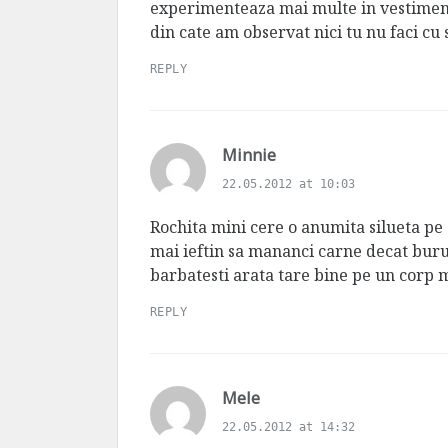
experimenteaza mai multe in vestimenta
din cate am observat nici tu nu faci cu 
REPLY
s
Minnie
a
22.05.2012 at 10:03
y
s
Rochita mini cere o anumita silueta pe
:
mai ieftin sa mananci carne decat burui
barbatesti arata tare bine pe un corp m
REPLY
s
Mele
a
22.05.2012 at 14:32
y