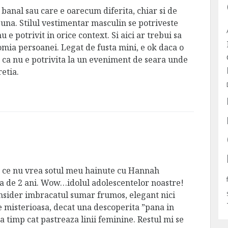
 banal sau care e oarecum diferita, chiar si de
buna. Stilul vestimentar masculin se potriveste
u e potrivit in orice context. Si aici ar trebui sa
nomia persoanei. Legat de fusta mini, e ok daca o
d ca nu e potrivita la un eveniment de seara unde
etia.
 ce nu vrea sotul meu hainute cu Hannah
ra de 2 ani. Wow…idolul adolescentelor noastre!
nsider imbracatul sumar frumos, elegant nici
e misterioasa, decat una descoperita ”pana in
a timp cat pastreaza linii feminine. Restul mi se