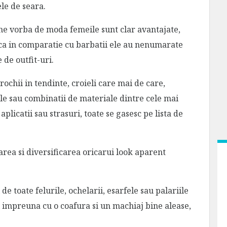
ele de seara.
ne vorba de moda femeile sunt clar avantajate,
ca in comparatie cu barbatii ele au nenumarate
 de outfit-uri.
 rochii in tendinte, croieli care mai de care,
le sau combinatii de materiale dintre cele mai
 aplicatii sau strasuri, toate se gasesc pe lista de
area si diversificarea oricarui look aparent
i de toate felurile, ochelarii, esarfele sau palariile
i impreuna cu o coafura si un machiaj bine alease,