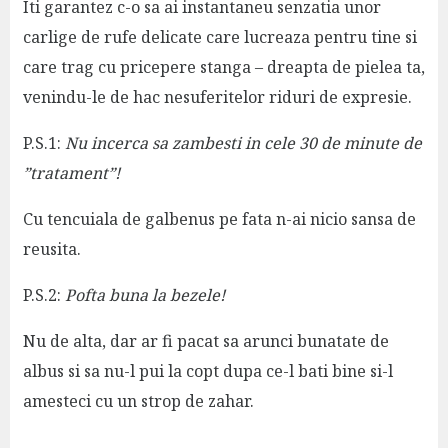
Iti garantez c-o sa ai instantaneu senzatia unor
carlige de rufe delicate care lucreaza pentru tine si
care trag cu pricepere stanga – dreapta de pielea ta,
venindu-le de hac nesuferitelor riduri de expresie.
P.S.1:
Nu incerca sa zambesti in cele 30 de minute de
”tratament”!
Cu tencuiala de galbenus pe fata n-ai nicio sansa de
reusita.
P.S.2:
Pofta buna la bezele!
Nu de alta, dar ar fi pacat sa arunci bunatate de
albus si sa nu-l pui la copt dupa ce-l bati bine si-l
amesteci cu un strop de zahar.