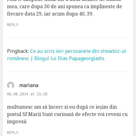
:
mea, care dupa 30 de ani spunea ca implineste de
fiecare data 29, iar acum dupa 40, 39.
REPLY
Pingback:
Ce au scris ieri persoanele din showbiz-ul
românesc | Blogul lui Ilias Papageorgiadis
s
mariana
a
06.08.2014 at 15:28
y
s
multumesc am să încerc si eu după ce ieșim din
:
postul Sf Marii Sunt curioasă de efecte voi reveni cu
impresii
REPLY