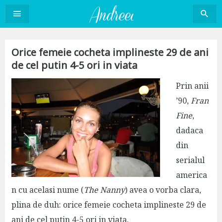
Sari
la
conținut
Orice femeie cocheta implineste 29 de ani
de cel putin 4-5 ori in viata
Prin anii
’90,
Fran
Fine
,
dadaca
din
serialul
america
n cu acelasi nume (
The Nanny
) avea o vorba clara,
plina de duh: orice femeie cocheta implineste 29 de
ani de cel putin 4-5 ori in viata.