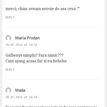
y
s
merci, chiar aveam nevoie de asa ceva :*
:
REPLY
s
Maria Prodan
a
28.07.2014 at 14:10
y
s
Galbenys simplu? Fara nimic???
:
Cum ajung acasa fac si eu hehehe
REPLY
s
Mada
a
28.07.2014 at 14:54
y