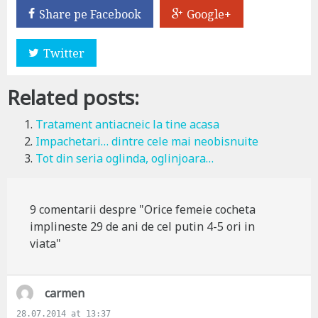
Share pe Facebook
Google+
Twitter
Related posts:
Tratament antiacneic la tine acasa
Impachetari… dintre cele mai neobisnuite
Tot din seria oglinda, oglinjoara…
9 comentarii despre "Orice femeie cocheta
implineste 29 de ani de cel putin 4-5 ori in
viata"
s
carmen
a
28.07.2014 at 13:37