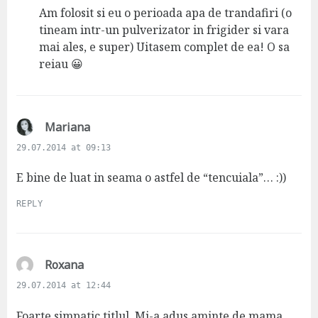
s
Am folosit si eu o perioada apa de trandafiri (o
:
tineam intr-un pulverizator in frigider si vara
mai ales, e super) Uitasem complet de ea! O sa
reiau 😀
s
Mariana
a
29.07.2014 at 09:13
y
s
E bine de luat in seama o astfel de “tencuiala”… :))
:
REPLY
s
Roxana
a
29.07.2014 at 12:44
y
s
Foarte simpatic titlul. Mi-a adus aminte de mama