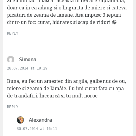
s
Si eu imi fac “masca” aceasta in fiecare saptamana,
:
doar ca in ea adaug si o lingurita de miere si cateva
picaturi de zeama de lamaie. Asa impusc 3 iepuri
dintr-un foc: curat, hidratez si scap de riduri 😀
REPLY
s
Simona
a
28.07.2014 at 19:29
y
s
Buna, eu fac un amestec din argila, galbenus de ou,
:
miere si zeama de lămâie. Eu imi curat fata cu apa
de trandafiri. Încearcă si tu mult noroc
REPLY
s
Alexandra
a
30.07.2014 at 16:11
y