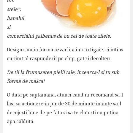
din
stele”:
banalul
si
comercialul galbenus de ou cel de toate zilele.
Desigur, nu in forma azvarlita intr-o tigaie, ci intins
cu simt al raspunderii pe chip, gat si decolteu.
De tii la frumusetea pielii tale, incearca-l si tu sub
forma de masca!
O data pe saptamana, atunci cand iti recomand sa-l
lasi sa actioneze in jur de 30 de minute inainte sa-l
decojesti bine de pe fata si sa te clatesti cu putina
apa calduta.