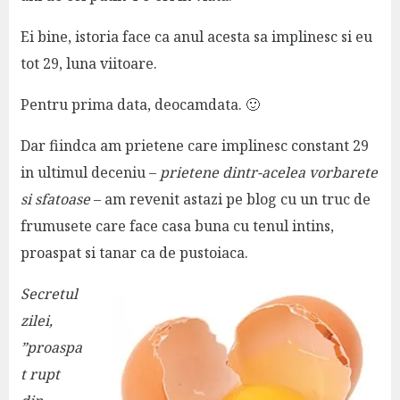
Ei bine, istoria face ca anul acesta sa implinesc si eu
tot 29, luna viitoare.
Pentru prima data, deocamdata. 🙂
Dar fiindca am prietene care implinesc constant 29
in ultimul deceniu –
prietene dintr-acelea vorbarete
si sfatoase
– am revenit astazi pe blog cu un truc de
frumusete care face casa buna cu tenul intins,
proaspat si tanar ca de pustoiaca.
Secretul
zilei,
”proaspa
t rupt