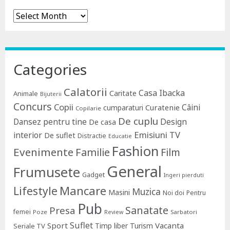
Archives
Categories
Calatorii
Casa Ibacka
Caritate
Animale
Bijuterii
Concurs
Copii
Câini
Curatenie
cumparaturi
Copilarie
De cuplu
Dansez pentru tine
Design
De casa
Emisiuni TV
interior
De suflet
Distractie
Educatie
Fashion
Evenimente
Familie
Film
General
Frumusete
Gadget
Ingeri pierduti
Lifestyle
Mancare
Muzica
Masini
Noi doi
Pentru
Pub
Sanatate
Presa
femei
Poze
Sarbatori
Review
Suflet
Sport
Vacanta
Timp liber
Turism
Seriale TV