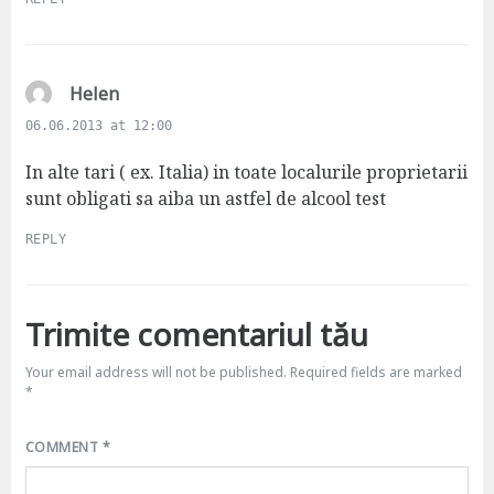
s
Helen
a
06.06.2013 at 12:00
y
s
In alte tari ( ex. Italia) in toate localurile proprietarii
:
sunt obligati sa aiba un astfel de alcool test
REPLY
Trimite comentariul tău
Your email address will not be published.
Required fields are marked
*
COMMENT
*