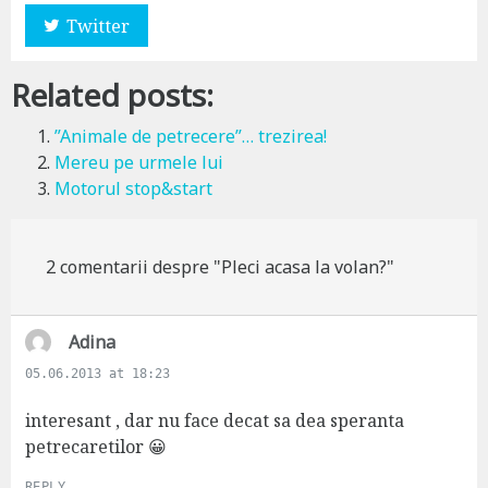
Twitter
Related posts:
”Animale de petrecere”… trezirea!
Mereu pe urmele lui
Motorul stop&start
2 comentarii despre "Pleci acasa la volan?"
s
Adina
a
05.06.2013 at 18:23
y
s
interesant , dar nu face decat sa dea speranta
:
petrecaretilor 😀
REPLY