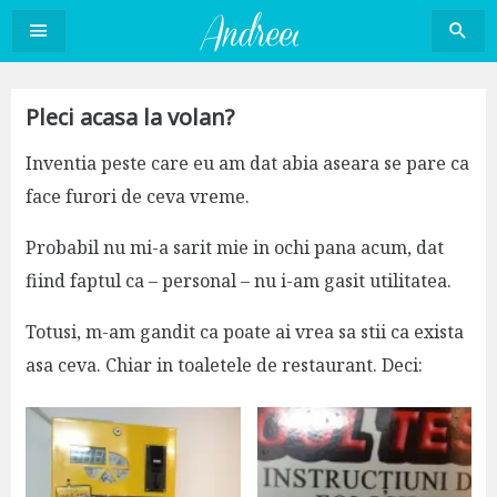
Sari
la
conținut
Pleci acasa la volan?
Inventia peste care eu am dat abia aseara se pare ca
face furori de ceva vreme.
Probabil nu mi-a sarit mie in ochi pana acum, dat
fiind faptul ca – personal – nu i-am gasit utilitatea.
Totusi, m-am gandit ca poate ai vrea sa stii ca exista
asa ceva. Chiar in toaletele de restaurant. Deci: