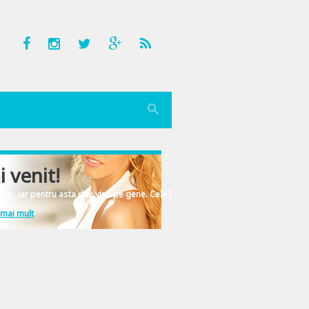
i venit!
nic, iar pentru asta dau vina pe gene. Cele înscrise în ADN-ul femeiesc.
 mai mult