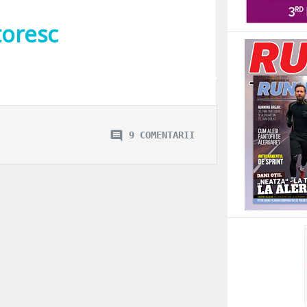
toresc
e legatura cu protestele de strada din Statele Unite ale Americii de acum apro
9 COMENTARII