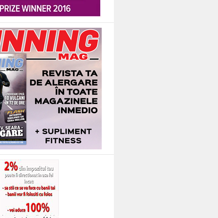
ape 130 de ani, in urma carora ziua de munca a fost redusa la 8 ore fara scade