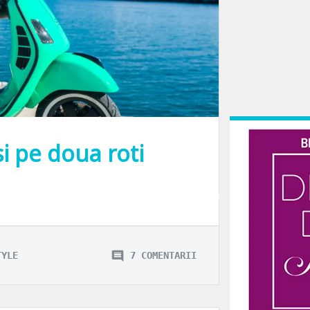
i pe doua roti
ntalnit pe jurnalul meu de bord. Mi-am luat scuter! Pam – pam! 🙂 Un VESPA S.
TYLE
7 COMENTARII