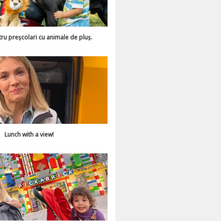
tru preșcolari cu animale de pluș.
Lunch with a view!