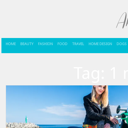
HOME
BEAUTY
FASHION
FOOD
TRAVEL
HOME DESIGN
DOGS
Tag:
1 