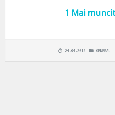
1 Mai munci
An de an, in prima zi a lui Mai sarbatorim “ziua muncii”. Traditia ar
24.04.2012
GENERAL