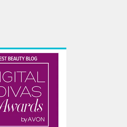
H., verde menta. Foc de simpatic, daca ar fi sa ma intrebi pe mine. Vechitura