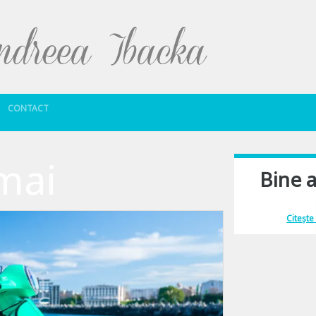
Sari la conținut
CONTACT
mai
Bine a
Îmi place să comu
Citește