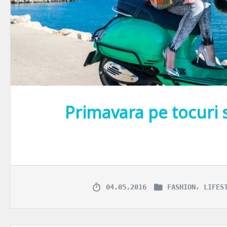
Primavara pe tocuri s
Na belea… ca am facut o nebunie! Una new entry, asa cum nu s-a mai i
,
04.05.2016
FASHION
LIFES