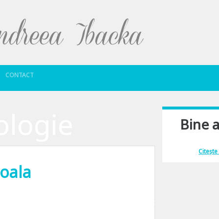
Sari la conținut
CONTACT
ologie
Bine a
Îmi place să comu
Citește
coala
se dovedesc a fi sporturi extreme in toata regula… practicate de la un telef