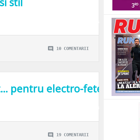
i stil
inat Automatica si o buna perioada de timp a lucrat la Centrul de Calcul Bucu
10 COMENTARII
… pentru electro-fete.
il. Eu ma lovesc de problema portabilitatii foarte des. Cu o tableta acoperi mul
19 COMENTARII