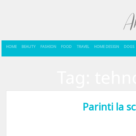
HOME
BEAUTY
FASHION
FOOD
TRAVEL
HOME DESIGN
DOGS
Tag:
tehn
Parinti la s
Exista momente in care activitati cotidiene dintre cele mai banale 