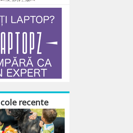
al meu doar in momentul in care devine folositor intr-o situatie data. De acee
icole recente