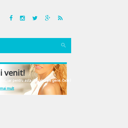
i venit!
nic, iar pentru asta dau vina pe gene. Cele înscrise în ADN-ul femeiesc.
 mai mult
on distanta. Dar lasa-ma sa-ti explic mai degraba speta. Acum cativa ani… se 