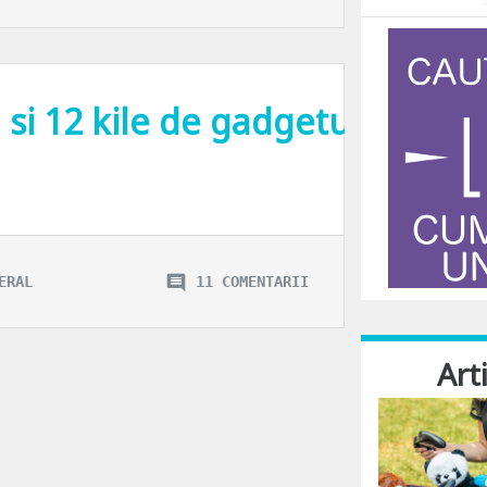
si 12 kile de gadgeturi.
mpla lor prezenta, in timp ce pentru mine orice fel de gadget poate deveni de-
ERAL
11 COMENTARII
Art