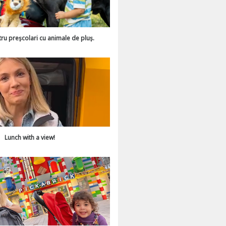
tru preșcolari cu animale de pluș.
Lunch with a view!