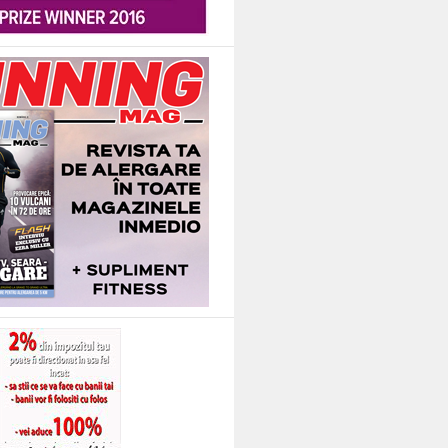
resti. Iar cand mergeam la ea la serviciu – copil fiind – ma minunam mereu de
te activitati on-line, dar unele dintre ele sunt greu spre imposibil de dus la 