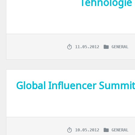
Tehnologie s
Prima mea amintire legata de calculatoare e de prin ’90. Mama a term
11.05.2012
GENERAL
Global Influencer Summit
Ce-am vazut – pana acum – si mi-a placut este un laptop foarte portab
10.05.2012
GENERAL