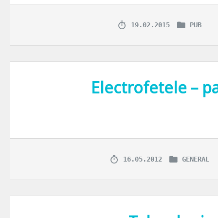
19.02.2015
PUB
Electrofetele – pa
Pana acum ceva vreme producatorii de electronice se adresau in special
16.05.2012
GENERAL