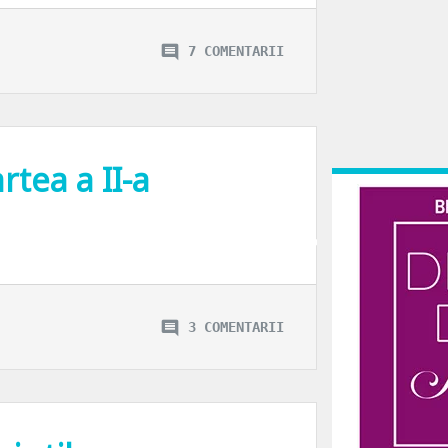
7 COMENTARII
rtea a II-a
 barbatilor, caci ei sunt simplu de cucerit: le insiri o lista de specificatii te
3 COMENTARII