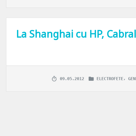
La Shanghai cu HP, Cabral 
Mi-e clara treaba… pentru Cabral gadgeturile sunt fascinante prin si
,
09.05.2012
ELECTROFETE
GEN