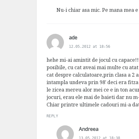
y
s
Nu-i chiar asa mic. Pe mana mea e 
:
s
ade
a
12.05.2012 at 18:56
y
s
hehe mi-ai amintit de jocul cu capace!
:
posibile, cu cat aveai mai multe cu atat
cat despre calculatoare,prin clasa a 2 a
intampla undeva prin 98′ deci era fitza
le zicea mereu alor mei ce e in ton ac
jocuri, erau ele mai de baieti dar nu m
Chiar printre ultimele cadouri mi-a dat
REPLY
s
Andreea
a
13.05.2012 at 18:38