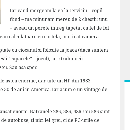
Iar cand mergeam la ea la serviciu – copil
fiind – ma minunam mereu de 2 chestii: unu
– aveau un perete intreg tapetat cu fel de fel
aveau calculatoare cu cartela, mari cat camera.
ptate cu ciocanul si folosite la joaca (daca suntem
sti “capacele” – jocul), iar strabunicii
zeu. Sau asa sper.
le astea enorme, dar uite un HP din 1983.
pe 30 de ani in America. Iar acum e un vintage de
ansat enorm. Batranele 286, 386, 486 sau 586 sunt
de autobuze, si nici lei grei, ci de PC-urile de