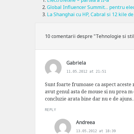
Electrofetele – partea a II-a
Global Influencer Summit… pentru elec
La Shanghai cu HP, Cabral si 12 kile de
10 comentarii despre "Tehnologie si sti
s
Gabriela
a
11.05.2012 at 21:51
y
s
Sunt foarte frumoase ca aspect aceste
:
avut genul asta de mouse si nu prea m-
concluzie arata bine dar nu e de ajuns…
REPLY
s
Andreea
a
13.05.2012 at 18:39