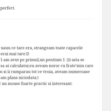
perfect.
! uauu ce tare era, strangeam toate capacele
 erai mai tare:D
 l-am avut pe primul,un pentium 1 :))) asta se
 sa ai calculator,eu aveam noroc cu frate’miu care
um si ii cumparau tot ce vroia, aveam numeroase
-am plans niciodata:)
 un mouse foarte practic si interesant.