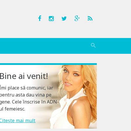
Bine ai venit!
Îmi place să comunic, iar
pentru asta dau vina pe
gene. Cele înscrise în ADN-
ul femeiesc.
Citește mai mult