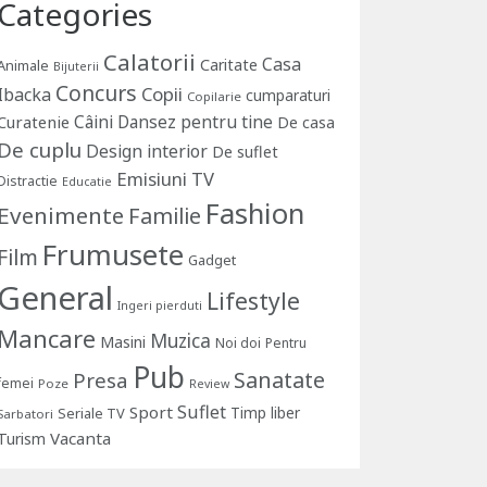
Categories
Calatorii
Casa
Caritate
Animale
Bijuterii
Concurs
Copii
Ibacka
cumparaturi
Copilarie
Câini
Dansez pentru tine
Curatenie
De casa
De cuplu
Design interior
De suflet
Emisiuni TV
Distractie
Educatie
Fashion
Evenimente
Familie
Frumusete
Film
Gadget
General
Lifestyle
Ingeri pierduti
Mancare
Muzica
Masini
Noi doi
Pentru
Pub
Sanatate
Presa
femei
Poze
Review
Suflet
Sport
Timp liber
Seriale TV
Sarbatori
Vacanta
Turism