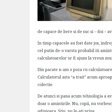
de capace de bere si de suc si – doi – 
In timp capacele au fost date jos, indre
cel putin de-o varsta probabil iti aminte
calculatoarelor or fi ajuns la vreun mu
Din pacate n-am o poza cu calculatoare
Calculatorul asta “a trait” acum aproa
colectie.
De atunci si pana acum tehnologia a av
doar o amintirile. Nu, copii, nu vorbesc 
odinioara. Stiu, nu le-ati prins.