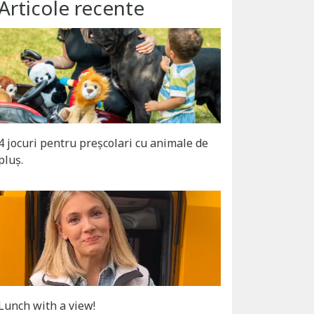
Articole recente
4 jocuri pentru preșcolari cu animale de
pluș.
Lunch with a view!