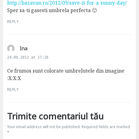
s
http://bazavan.ro/2012/09/save-it-for-a-sunny-day/
:
Sper sa-ti gasesti umbrela perfecta 🙂
REPLY
s
Ina
a
24.09.2012 at 17:16
y
s
Ce frumos sunt colorate umbrelutele din imagine
:
:X:X:X
REPLY
Trimite comentariul tău
Your email address will not be published.
Required fields are marked
*