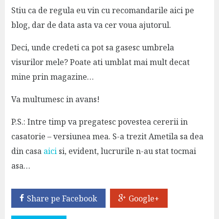
Stiu ca de regula eu vin cu recomandarile aici pe
blog, dar de data asta va cer voua ajutorul.
Deci, unde credeti ca pot sa gasesc umbrela
visurilor mele? Poate ati umblat mai mult decat
mine prin magazine…
Va multumesc in avans!
P.S.: Intre timp va pregatesc povestea cererii in
casatorie – versiunea mea. S-a trezit Ametila sa dea
din casa
aici
si, evident, lucrurile n-au stat tocmai
asa…
Share pe Facebook
Google+