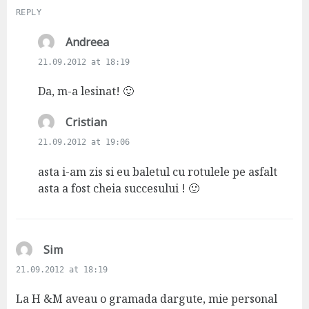
REPLY
s
Andreea
a
21.09.2012 at 18:19
y
s
Da, m-a lesinat! 🙂
:
s
Cristian
a
21.09.2012 at 19:06
y
s
asta i-am zis si eu baletul cu rotulele pe asfalt
:
asta a fost cheia succesului ! 🙂
s
Sim
a
21.09.2012 at 18:19
y
s
La H &M aveau o gramada dargute, mie personal