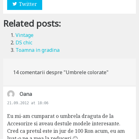
Twitter
Related posts:
Vintage
DS chic
Toamna in gradina
14 comentarii despre "Umbrele colorate"
s
Oana
a
21.09.2012 at 18:06
y
s
Eu mi-am cumparat o umbrela draguta de la
:
Accesorize si aveau destule modele interesante.
Cred ca pretul este in jur de 100 Ron acum, eu am
luat-o pe a mea la reduceri 🙂