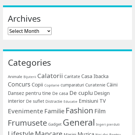
Archives
Archives
Categories
Calatorii
Casa Ibacka
Caritate
Animale
Bijuterii
Concurs
Copii
Câini
Curatenie
cumparaturi
Copilarie
De cuplu
Dansez pentru tine
Design
De casa
Emisiuni TV
interior
De suflet
Distractie
Educatie
Fashion
Evenimente
Familie
Film
General
Frumusete
Gadget
Ingeri pierduti
Lifestyle
Mancare
Muzica
Masini
Noi doi
Pentru