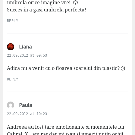
umbrela orice imagine vrei. 🙂
Succes in a gasi umbrela perfecta!
REPLY
s
Liana
a
22.09.2012 at 09:53
y
s
Adica nu a venit cu o floarea soarelui din plastic? :))
:
REPLY
s
Paula
a
22.09.2012 at 10:23
y
s
Andreea au fost tare emotionante si momentele lui
:
Cabral :X…am ras dar mi s-au si umezit putin ochii…