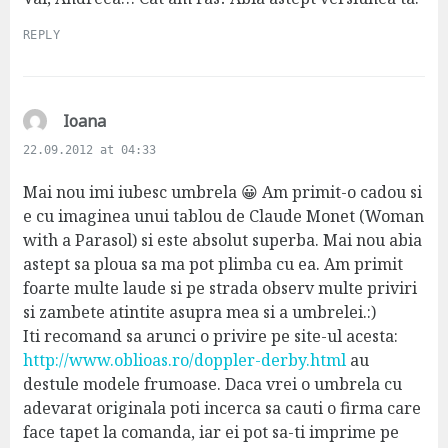
:
REPLY
s
Ioana
a
22.09.2012 at 04:33
y
s
Mai nou imi iubesc umbrela 😀 Am primit-o cadou si
:
e cu imaginea unui tablou de Claude Monet (Woman
with a Parasol) si este absolut superba. Mai nou abia
astept sa ploua sa ma pot plimba cu ea. Am primit
foarte multe laude si pe strada observ multe priviri
si zambete atintite asupra mea si a umbrelei.:)
Iti recomand sa arunci o privire pe site-ul acesta:
http://www.oblioas.ro/doppler-derby.html
au
destule modele frumoase. Daca vrei o umbrela cu
adevarat originala poti incerca sa cauti o firma care
face tapet la comanda, iar ei pot sa-ti imprime pe