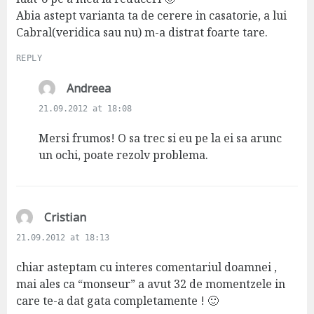
Abia astept varianta ta de cerere in casatorie, a lui
Cabral(veridica sau nu) m-a distrat foarte tare.
REPLY
s
Andreea
a
21.09.2012 at 18:08
y
s
Mersi frumos! O sa trec si eu pe la ei sa arunc
:
un ochi, poate rezolv problema.
s
Cristian
a
21.09.2012 at 18:13
y
s
chiar asteptam cu interes comentariul doamnei ,
:
mai ales ca “monseur” a avut 32 de momentzele in
care te-a dat gata completamente ! 🙂