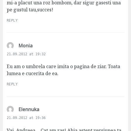
:
mi-a placut una roz bombom, dar sigur gasesti una
pe gustul tau,succes!
REPLY
s
Monia
a
21.09.2012 at 19:32
y
s
Eu am o umbrela care imita o pagina de ziar. Toata
:
lumea e cucerita de ea.
REPLY
s
Elennuka
a
21.09.2012 at 19:36
y
s
Vai, Andreea… Cat am ras! Abia astept versiunea ta.