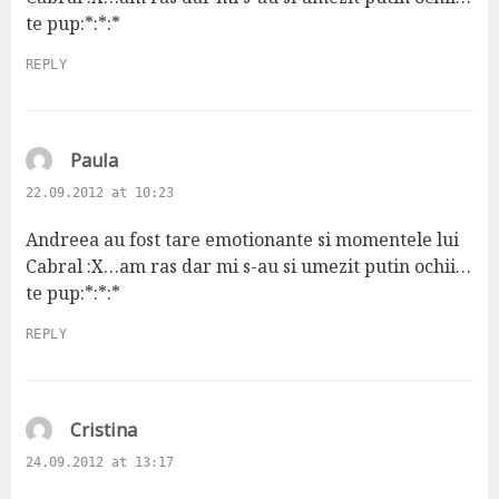
te pup:*:*:*
REPLY
s
Paula
a
22.09.2012 at 10:23
y
s
Andreea au fost tare emotionante si momentele lui
:
Cabral :X…am ras dar mi s-au si umezit putin ochii…
te pup:*:*:*
REPLY
s
Cristina
a
24.09.2012 at 13:17
y