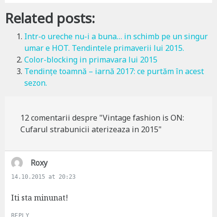
Related posts:
Intr-o ureche nu-i a buna… in schimb pe un singur
umar e HOT. Tendintele primaverii lui 2015.
Color-blocking in primavara lui 2015
Tendințe toamnă – iarnă 2017: ce purtăm în acest
sezon.
12 comentarii despre "Vintage fashion is ON:
Cufarul strabunicii aterizeaza in 2015"
s
Roxy
a
14.10.2015 at 20:23
y
s
Iti sta minunat!
:
REPLY