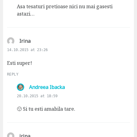
s
Asa tesaturi pretioase nici nu mai gasesti
:
astazi…
s
Irina
a
14.10.2015 at 23:26
y
s
Esti super!
:
REPLY
s
Andreea Ibacka
a
20.10.2015 at 18:59
y
s
🙂 Si tu esti amabila tare.
:
s
irina