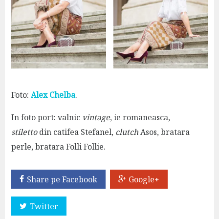
Foto:
Alex Chelba
.
In foto port: valnic
vintage
, ie romaneasca,
stiletto
din catifea Stefanel,
clutch
Asos, bratara
perle, bratara Folli Follie.
Share pe Facebook
Google+
Twitter