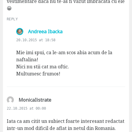
vestimentare daca nu te-as fi vazut imbracata cu ele
😀
REPLY
s
Andreea Ibacka
a
20.10.2015 at 18:58
y
s
Mie imi spui, ca le-am scos abia acum de la
:
naftalina!
Nici nu stii cat ma oftic.
Multumesc frumos!
s
MonicaIistrate
a
22.10.2015 at 00:00
y
s
Iata ca am citit un subiect foarte interesant redactat
:
intr-un mod dificil de aflat in netul din Romania.