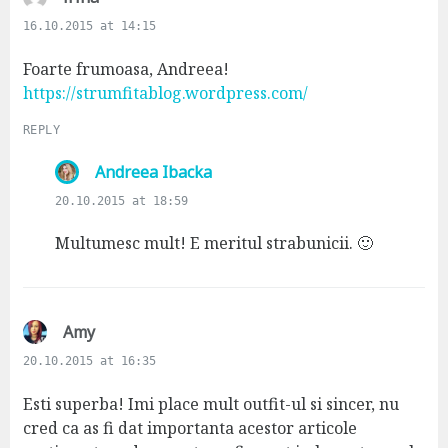
a
16.10.2015 at 14:15
y
s
Foarte frumoasa, Andreea!
:
https://strumfitablog.wordpress.com/
REPLY
s
Andreea Ibacka
a
20.10.2015 at 18:59
y
s
Multumesc mult! E meritul strabunicii. 🙂
:
s
Amy
a
20.10.2015 at 16:35
y
s
Esti superba! Imi place mult outfit-ul si sincer, nu
:
cred ca as fi dat importanta acestor articole