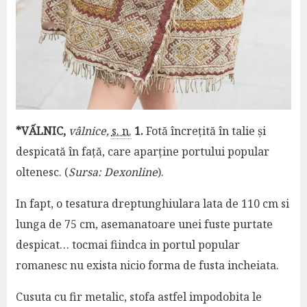
*VẤLNIC,
vâlnice,
s. n.
1.
Fotă încrețită în talie și
despicată în față, care aparține portului popular
oltenesc. (
Sursa: Dexonline
).
In fapt, o tesatura dreptunghiulara lata de 110 cm si
lunga de 75 cm, asemanatoare unei fuste purtate
despicat… tocmai fiindca in portul popular
romanesc nu exista nicio forma de fusta incheiata.
Cusuta cu fir metalic, stofa astfel impodobita le