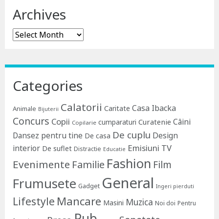
Archives
Archives
Categories
Calatorii
Casa Ibacka
Caritate
Animale
Bijuterii
Concurs
Copii
Câini
Curatenie
cumparaturi
Copilarie
De cuplu
Dansez pentru tine
Design
De casa
Emisiuni TV
interior
De suflet
Distractie
Educatie
Fashion
Evenimente
Familie
Film
General
Frumusete
Gadget
Ingeri pierduti
Lifestyle
Mancare
Muzica
Masini
Noi doi
Pentru
Pub