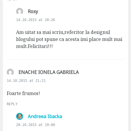
s
Roxy
a
14.10.2015 at 20:26
y
s
Am uitat sa mai scriu,referitor la designul
:
blogului pot spune ca acesta imi place mult mai
mult.Felicitari!!!
s
ENACHE IONELA GABRIELA
a
14.10.2015 at 21:21
y
s
Foarte frumos!
:
REPLY
s
Andreea Ibacka
a
20.10.2015 at 19:00
y